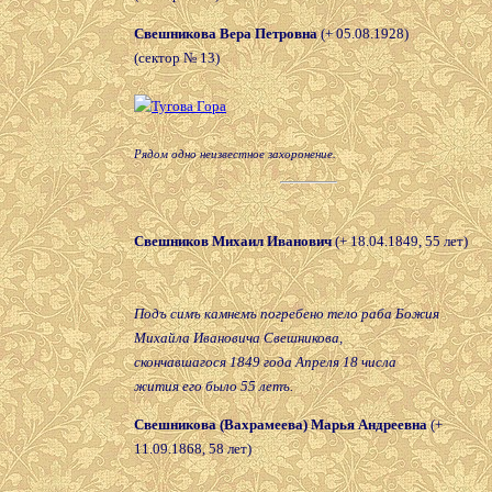
Свешникова Вера Петровна
(+ 05.08.1928)
(сектор № 13)
Рядом одно неизвестное захоронение.
Свешников Михаил Иванович
(+ 18.04.1849, 55 лет)
Подъ симъ камнемъ погребено тело раба Божия
Михайла Ивановича Свешникова,
скончавшагося 1849 года Апреля 18 числа
жития его было 55 летъ.
Свешникова (Вахрамеева) Марья Андреевна
(+
11.09.1868, 58 лет)