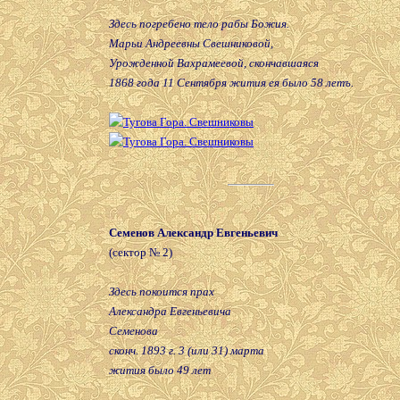
Здесь погребено тело рабы Божия.
Марьи Андреевны Свешниковой,
Урожденной Вахрамеевой, скончавшаяся
1868 года 11 Сентября жития ея было 58 летъ.
Семенов Александр Евгеньевич
(сектор № 2)
Здесь покоится прах
Александра Евгеньевича
Семенова
сконч. 1893 г. 3 (или 31) марта
жития было 49 лет