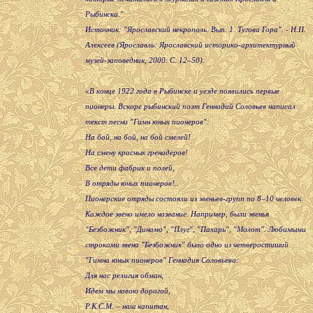
Рыбинска."
Источник: "Ярославский некрополь. Вып. 1. Тугова Гора". - Н.П.
Алексеев (Ярославль: Ярославский историко-архитектурный
музей-заповедник, 2000. С. 12–50).
«В конце 1922 года в Рыбинске и уезде появились первые
пионеры. Вскоре рыбинский поэт Геннадий Соловьев написал
текст песни "Гимн юных пионеров":
На бой, на бой, на бой смелей!
На смену красных гренадеров!
Все дети фабрик и полей,
В отряды юных пионеров!..
Пионерские отряды состояли из звеньев-групп по 8–10 человек.
Каждое звено имело название. Например, были звенья
"Безбожник", "Динамо", "Плуг", "Пахарь", "Молот". Любимыми
строками звена "Безбожник" было одно из четверостиший
"Гимна юных пионеров" Геннадия Соловьева:
Для нас религия обман,
Идем мы новою дорогой,
Р.К.С.М. – наш капитан,