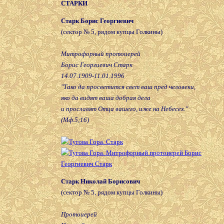
СТАРКИ
Старк Борис Георгиевич
(сектор № 5, рядом купцы Голкины)
Митрофорный протоиерей
Борис Георгиевич Старк
14.07.1909-11.01.1996
"Тако да просветится свет ваш пред человеки,
яко да видят ваша добрая дела
и прославят Отца вашего, иже на Небесех."
(Мф.5;16)
Старк Николай Борисович
(сектор № 5, рядом купцы Голкины)
Протоиерей