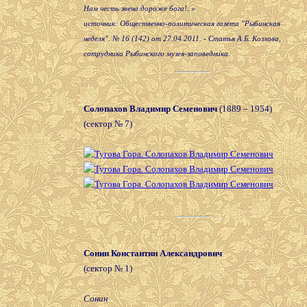
Нам честь звена дороже бога!..»
источник: Общественно-политическая газета "Рыбинская
неделя". № 16 (142) от 27.04.2011. - Статья А.Б. Козлова,
сотрудника Рыбинского музея-заповедника.
Солопахов Владимир Семенович
(1889 – 1954)
(сектор № 7)
Сонин Константин Александрович
(сектор № 1)
Сонин