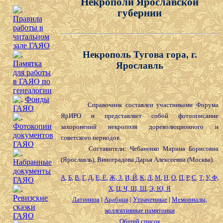
Некрополи Ярославской
губернии
Правила
работы в
читальном
зале ГАЯО
Некрополь Тугова гора, г.
Памятка
Ярославль
для работы
в ГАЯО по
генеалогии
Фонды
Справочник составлен участниками Форума
ГАЯО
ЯрИРО и представляет собой фотоописание
Фотокопии
захоронений некрополя дореволюционного и
документов
советского периодов.
ГАЯО
Составители: Чебаненко Марина Борисовна
(Ярославль), Виноградова Дарья Алексеевна (Москва).
Набранные
документы
А
,
Б
,
В
,
Г
,
Д
,
Е, Ё
,
Ж, З
,
И, Й
,
К
,
Л
,
М
,
Н
,
О
,
П
,
Р
,
С
,
Т
,
У, Ф,
ГАЯО
Х
,
Ц, Ч, Ш, Щ
,
Э, Ю, Я
Ревизские
Латиница
|
Арабица
|
Утраченные
|
Мемориалы,
сказки
коллективные памятники
ГАЯО
Общий список