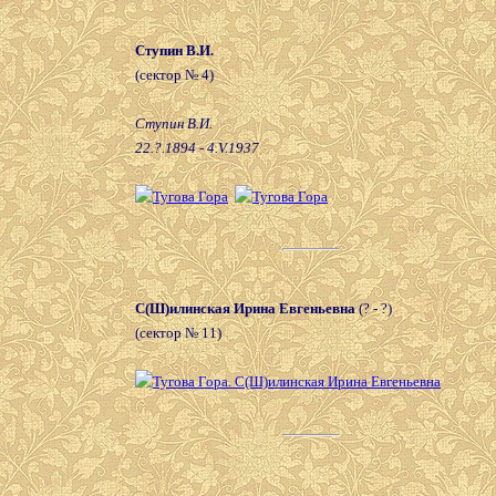
Ступин В.И.
(сектор № 4)
Ступин В.И.
22.?.1894 - 4.V.1937
С(Ш)илинская Ирина Евгеньевна
(? - ?)
(сектор № 11)