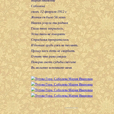
Мария Ивановна
Соболева
сконч. 12 февраля 1912 г.
Жития ея было 56 летъ
Навекъ уснула ты родная
Глаза твои закрылись,
Уста твои не говорятъ
Страданья прекратились
И больше грудь ужъ не теснятъ.
Прошу васъ дети не скорбить
О томъ что рано умерла
Покорно гнетъ судьбы снесите
Въ молитве вспомните меня.