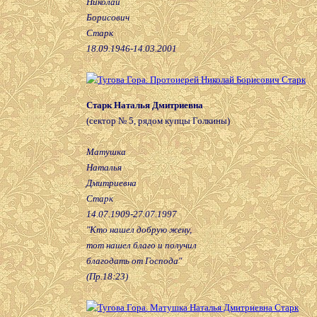
Николай
Борисович
Старк
18.09.1946-14.03.2001
Старк Наталья Дмитриевна
(сектор № 5, рядом купцы Голкины)
Матушка
Наталья
Дмитриевна
Старк
14.07.1909-27.07.1997
"Кто нашел добрую жену,
тот нашел благо и получил
благодать от Господа"
(Пр.18:23)