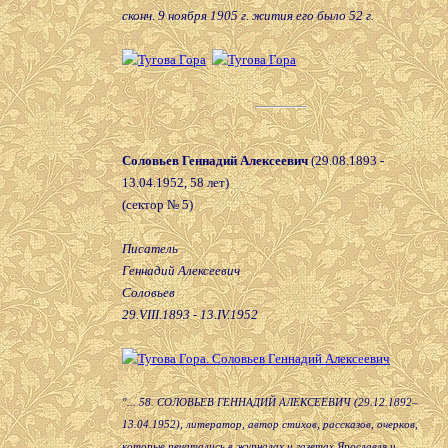
сконч. 9 ноября 1905 г. жития его было 52 г.
Соловьев Геннадий Алексеевич
(29.08.1893 -
13.04.1952, 58 лет)
(сектор № 5)
Писатель
Геннадий Алексеевич
Соловьев
29.VIII.1893 - 13.IV.1952
"... 58. СОЛОВЬЕВ ГЕННАДИЙ АЛЕКСЕЕВИЧ (29.12.1892–
13.04.1952), литератор, автор стихов, рассказов, очерков,
которые печатались в журналах и газетах Ярославля и