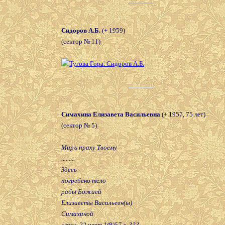
Сидоров А.Б.
(+ 1959)
(сектор № 11)
Симахина Елизавета Васильевна
(+ 1957, 75 лет)
(сектор № 5)
Миръ праху Твоему
.........
Здесь
погребено тело
рабы Божией
Елизаветы Васильевн(ы)
Симахиной
сконч. 22 июня 1(9)57 г. ???