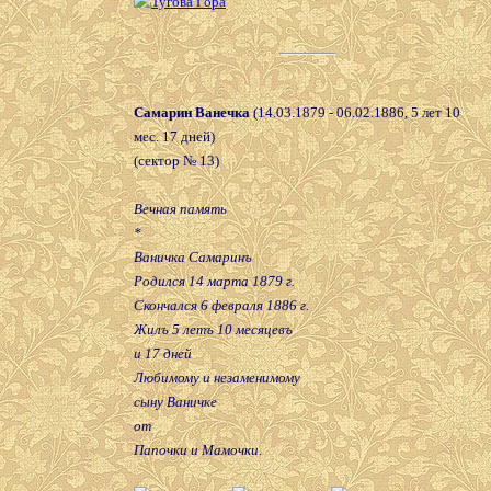
Самарин Ванечка
(14.03.1879 - 06.02.1886, 5 лет 10
мес. 17 дней)
(сектор № 13)
Вечная память
*
Ваничка Самаринъ
Родился 14 марта 1879 г.
Скончался 6 февраля 1886 г.
Жилъ 5 летъ 10 месяцевъ
и 17 дней
Любимому и незаменимому
сыну Ваничке
от
Папочки и Мамочки.