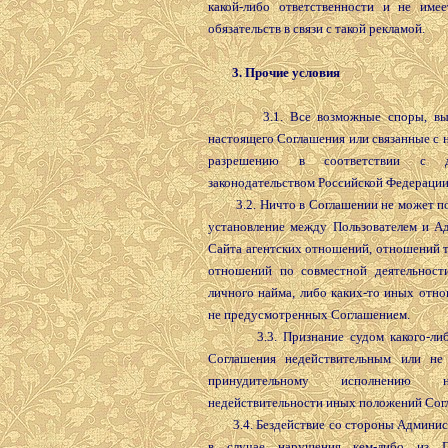
какой-либо ответственности и не имее
обязательств в связи с такой рекламой.
3. Прочие условия
3.1. Все возможные споры, выт
настоящего Соглашения или связанные с 
разрешению в соответствии с д
законодательством Российской Федерации
3.2. Ничто в Соглашении не может по
установление между Пользователем и А
Сайта агентских отношений, отношений 
отношений по совместной деятельност
личного найма, либо каких-то иных отн
не предусмотренных Соглашением.
3.3. Признание судом какого-либ
Соглашения недействительным или не
принудительному исполнению 
недействительности иных положений Сог
3.4. Бездействие со стороны Админис
в случае нарушения кем-либо из По