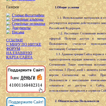
Галерея
1.Общие условия
Старые фотографии
1.1. Использование материалов и се
Семейные альбомы
регулируется нормами действующего зак
Семейные реликвии
Документы
Российской Федерации.
Письма
1.2. Настоящее Соглашение являетс
офертой. Получая доступ к матер
ССЫЛКИ
Пользователь считается присоеди
С МИРУ ПО НИТКЕ
ФОРУМ
настоящему Соглашению.
НА ГЛАВНУЮ
1.3. Администрация Сайта вправе в л
КАРТА САЙТА
одностороннем порядке изменять услови
Соглашения. Такие изменения вступа
истечении 3 (Трех) дней с момента раз
версии Соглашения на сайте. При
Пользователя с внесенными изменения
отказаться от доступа к Сайту, 
использование материалов и сервисов Сай
2. Обязательства Пользователя