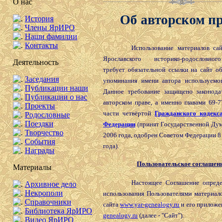
О нас
Об авторском п
История
Члены ЯрИРО
Наши фамилии
Контакты
Использование материалов сайт
Ярославского историко-родословно
Деятельность
требует обязательной ссылки на сайт о
Заседания
упоминания имени автора используемог
Публикации наши
Данное требование защищено законода
Публикации о нас
авторском праве, а именно главами 69-7
Проекты
части четвёртой
Гражданского кодекс
Родословные
Поездки
Федерации
(принят Государственной Дум
Творчество
2006 года, одобрен Советом Федерации 8
События
года).
Награды
Пользовательское соглашен
Материалы
Настоящее Соглашение определя
Архивное дело
Некрополи
использования Пользователями материал
Справочники
сайта
www.yar-genealogy.ru
и его прилож
Библиотека ЯрИРО
genealogy.ru
(далее - "Сайт").
Видео ЯрИРО