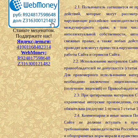
2.1. Пользователь соглашается не п
действий, которые могут рассматр
нарушающие российское законодательст
международного права, в том чис
Станьте меценатом.
интеллектуальной собственности, авт
Поддержите нас!
смежных правах, а также любых дейст
Яндекс-деньги:
41001168482314
приводят или могут привести к нарушен
WebMoney:
работы Сайта и сервисов Сайта.
R924817598648
2.2. Использование материалов Сайта 
Z316300121482
правообладателей не допускается (статья 
Для правомерного использования мате
необходимо заключение лицензионны
(получение лицензий) от Правообладателе
2.3. При цитировании материалов Са
охраняемые авторские произведения, сс
обязательна (подпункт 1 пункта 1 статьи 1
2.4. Комментарии и иные записи Пол
Сайте не должны вступать в прот
требованиями законодательства Российс
и общепринятых норм морали и нравстве