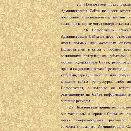
2.5. Пользователь предупрежден 
Администрация Сайта не несет ответс
посещение и использование им внешн
ссылки на которые могут содержаться на с
2.6. Пользователь согласен с
Администрация Сайта не несет ответств
имеет прямых или косвенных обязате
Пользователем в связи с любыми воз
возникшими потерями или убытками, 
любым содержанием Сайта, регистраци
прав и сведениями о такой регистрации,
услугами, доступными на или получе
внешние сайты или ресурсы либо ин
Пользователя, в которые он вступил
размещенную на Сайте информацию ил
внешние ресурсы.
2.7. Пользователь принимает положени
все материалы и сервисы Сайта или лю
могут сопровождаться рекламой. П
согласен с тем, что Администрация Са