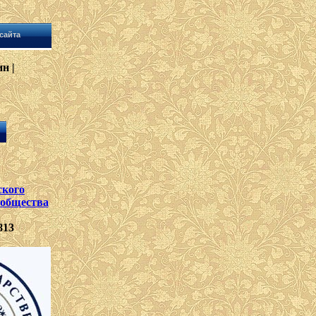
сайта
н |
ского
 общества
813