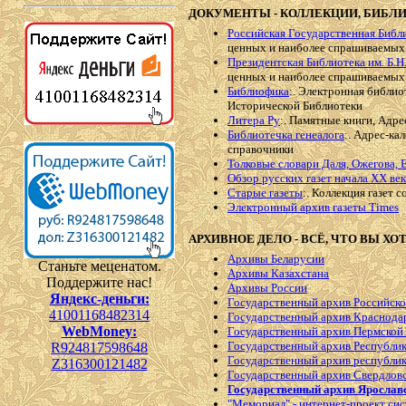
ДОКУМЕНТЫ - КОЛЛЕКЦИИ, БИБЛИ
Российская Государственная Библ
ценных и наиболее спрашиваемых
Президентская Библиотека им. Б.Н
ценных и наиболее спрашиваемых
Библиофика
:. Электронная библи
Исторической Библиотеки
Литера Ру
:. Памятные книги, Адре
Библиотечка генеалога
:. Адрес-ка
справочники
Толковые словари Даля, Ожегова, 
Обзор русских газет начала ХХ ве
Старые газеты
:. Коллекция газет 
Электронный архив газеты Times
АРХИВНОЕ ДЕЛО - ВСЁ, ЧТО ВЫ ХО
Архивы Беларусии
Станьте меценатом.
Архивы Казахстана
Поддержите нас!
Архивы России
Яндекс-деньги:
Государственный архив Российск
41001168482314
Государственный архив Краснодар
WebMoney:
Государственный архив Пермской
Государственный архив Республи
R924817598648
Государственный архив республи
Z316300121482
Государственный архив Свердловс
Государственный архив Ярослав
"Мемориал" - интернет-проект си