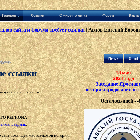
Галерея
Ссылки
С миру по нитке
Форум
Карта 
алов сайта и форума требует ссылки
| Автор Евгений Ворони
ые ссылки
18 мая
2024 года
Заседание Ярослав
историко-родословного
тором на активность...
Осталось дней - -
ГО РЕГИОНА
зей-заповедник
.
- сайт посвящен многовековой истории