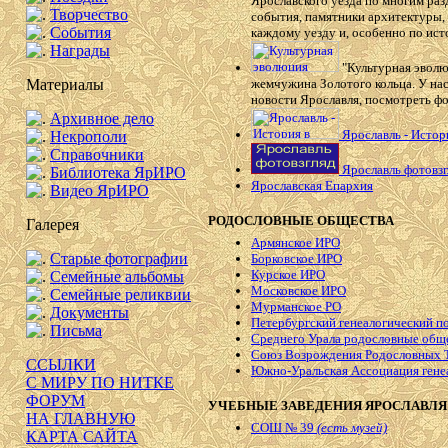
Ярославского уезда по многим ра
Творчество
события, памятники архитектуры,
События
каждому уезду и, особенно по ист
Награды
"Культурная эволю
Материалы
жемчужина Золотого кольца. У нас
новости Ярославля, посмотреть фо
Архивное дело
Ярославль - Истор
Некрополи
Справочники
Ярославль фотовзг
Библиотека ЯрИРО
Ярославская Епархия
Видео ЯрИРО
РОДОСЛОВНЫЕ ОБЩЕСТВА
Галерея
Армянское ИРО
Старые фотографии
Борковское ИРО
Курское ИРО
Семейные альбомы
Московское ИРО
Семейные реликвии
Мурманское РО
Документы
Петербургский генеалогический п
Письма
Среднего Урала родословные общ
Союз Возрождения Родословных 
ССЫЛКИ
Южно-Уральская Ассоциация гене
С МИРУ ПО НИТКЕ
ФОРУМ
УЧЕБНЫЕ ЗАВЕДЕНИЯ ЯРОСЛАВЛЯ
НА ГЛАВНУЮ
СОШ № 39
(есть музей)
КАРТА САЙТА