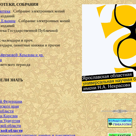
ОТЕКИ, СОБРАНИЯ
иотека
:. Собрание электронных копий
 изданий
. Ельцина
:. Собрание электронных копий
 изданий
отека Государственной Публичной
с-календари и проч.
лендари, памятные книжки и прочие
Ефремовой, Крылова и др.
ка
советского периода
ТЕЛИ ЗНАТЬ
ой Федерации
ского края
 области
ки Карелия
ки Удмуртия
кой области
ской области
стематизации учетных данных и документов