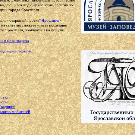
зделам. Экономика, важнейшие исторические
 выдающиеся люди, археология, религия по
ории города Ярославля.
ция - открытый проект"
Ярославль
-
 на сайте вы сможете узнать последние
то Ярославля, пообщаться на форуме.
ия в фотографиях
ляд через столетие
ортал
ества
Традиций
алогов-любителей