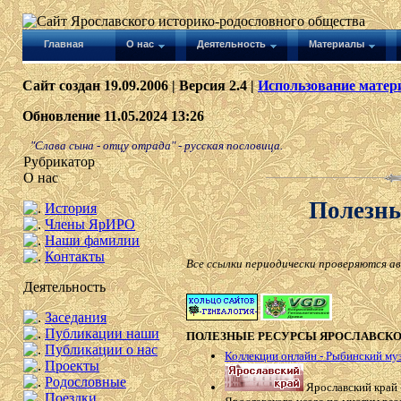
Главная
О нас
Деятельность
Материалы
Сайт создан 19.09.2006 | Версия 2.4 |
Использование матери
Обновление 11.05.2024 13:26
"Слава сына - отцу отрада" - русская пословица.
Рубрикатор
О нас
Полезн
История
Члены ЯрИРО
Наши фамилии
Контакты
Все ссылки периодически проверяются ав
Деятельность
Заседания
Публикации наши
ПОЛЕЗНЫЕ РЕСУРСЫ ЯРОСЛАВСКО
Публикации о нас
Коллекции онлайн - Рыбинский му
Проекты
Родословные
Ярославский край 
Поездки