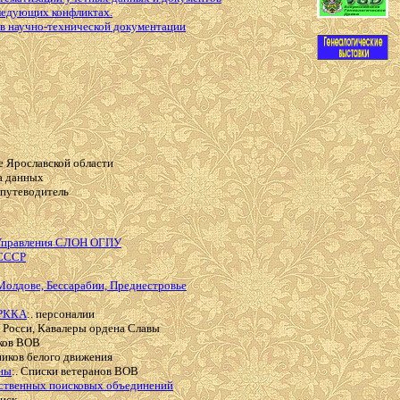
ледующих конфликтах.
в научно-технической документации
е Ярославской области
за данных
-путеводитель
 Управления СЛОН ОГПУ
 СССР
Молдове, Бессарабии, Преднестровье
 РККА
:. персоналии
и Росси, Кавалеры ордена Славы
иков ВОВ
ников белого движения
йны
:. Списки ветеранов ВОВ
ственных поисковых объединений
иск.