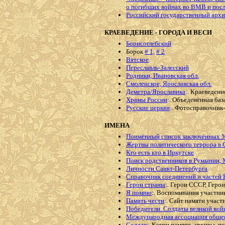
о погибших войнах во ВМВ и пос
Российский государственный архи
КРАЕВЕДЕНИЕ - ГОРОДА И ВЕСИ
Борисоглебский
Борок
# 1,
# 2
Вятское
Переславль-Залесский
Родники, Ивановская обл.
Смоленское, Ярославская обл.
Деметра/Ярославика
:. Краеведени
Храмы России
:. Объеденённая ба
Русские церкви
:. Фотосправочник
ИМЕНА
Поимённый список заключённых
Жертвы политического террора в
Кто есть кто в Иркутске
Поиск родственников в Румынии, 
Личности Санкт-Петербурга
Справочник соединений и частей
Герои страны
:. Герои СССР, Геро
Я помню
:. Воспоминания участн
Память чести
:. Сайт памяти участ
Победители. Солдаты великой во
Международная ассоциация обще
Солдат
:. Книги памяти, архивы, по