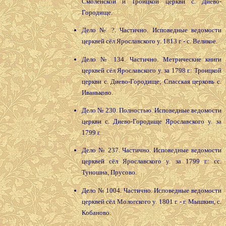
Смоленской и Троицкой церкви с. Диево-
Городище.
Дело № ?. Частично. Исповедные ведомости
церквей сёл Ярославского у. 1813 г. - с. Великое.
Дело № 134. Частично. Метрические книги
церквей сёл Ярославского у. за 1798 г.: Троицкой
церкви с. Диево-Городище; Спасская церковь с.
Иваньково.
Дело № 230. Полностью. Исповедные ведомости
церкви с. Диево-Городище Ярославского у. за
1799 г.
Дело № 237. Частично. Исповедные ведомости
церквей сёл Ярославского у. за 1799 г.: сс.
Туношна, Прусово.
Дело № 1004. Частично. Исповедные ведомости
церквей сёл Мологского у. 1801 г. - г. Мышкин, с.
Кобаново.