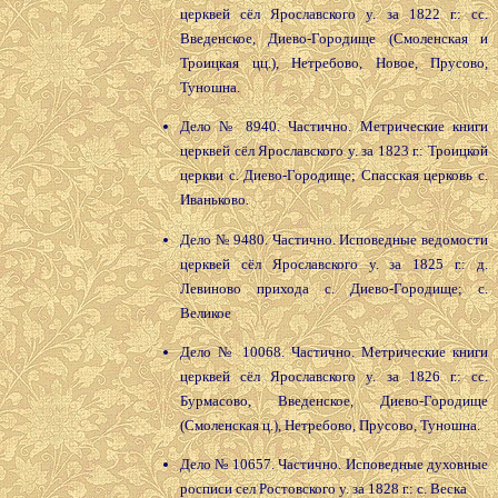
церквей сёл Ярославского у. за 1822 г.: сс.
Введенское, Диево-Городище (Смоленская и
Троицкая цц.), Нетребово, Новое, Прусово,
Туношна.
Дело № 8940. Частично. Метрические книги
церквей сёл Ярославского у. за 1823 г.: Троицкой
церкви с. Диево-Городище; Спасская церковь с.
Иваньково.
Дело № 9480. Частично. Исповедные ведомости
церквей сёл Ярославского у. за 1825 г.: д.
Левиново прихода с. Диево-Городище; с.
Великое
Дело № 10068. Частично. Метрические книги
церквей сёл Ярославского у. за 1826 г.: сс.
Бурмасово, Введенское, Диево-Городище
(Смоленская ц.), Нетребово, Прусово, Туношна.
Дело № 10657. Частично. Исповедные духовные
росписи сел Ростовского у. за 1828 г.: с. Веска