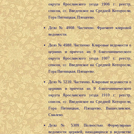
округа Ярославского уезда 1906 г.: реестр,
список, сс. Введенское на Средней Которосли,
Гора Пятницкая, Плещеево.
Дело № 4908. Частично. Фрагмент клировой
ведомости.
Дело № 4988. Частично. Клировые ведомости о
церквях и причтах их 9 благочиннического
округа Ярославского уезда 1907 г.: реестр,
список, сс. Введенское на Средней Которосли,
Гора Пятницкая, Плещеево.
Дело № 5239. Частично. Клировые ведомости о
церквях и причтах их 9 благочиннического
округа Ярославского уезда 1910 г.: реестр,
список, сс. Введенское на Средней Которосли,
Гора Пятницкая, Плещеево, Вышеславское,
Смалево.
Дело № 5309. Полностью. Формулярные
ведомости церквей, находящихся в ведомстве