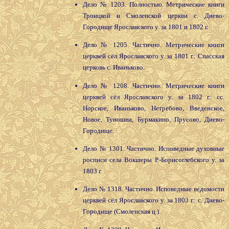
Дело № 1203. Полностью. Метрические книги
Троицкой и Смоленской церкви с. Диево-
Городище Ярославского у. за 1801 и 1802 г.
Дело № 1205. Частично. Метрические книги
церквей сёл Ярославского у. за 1801 г.: Спасская
церковь с. Иваньково.
Дело № 1208. Частично. Метрические книги
церквей сёл Ярославского у. за 1802 г.: сс.
Норское, Иваньково, Нетребово, Введенское,
Новое, Туношна, Бурмакино, Прусово, Диево-
Городище.
Дело № 1301. Частично. Исповедные духовные
росписи села Вокшеры Р.-Борисоглебского у. за
1803 г.
Дело № 1318. Частично. Исповедные ведомости
церквей сёл Ярославского у. за 1803 г.: с. Диево-
Городище (Смоленская ц.).