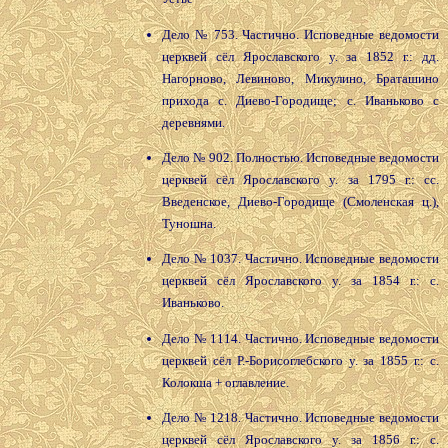
Дело № 753. Частично. Исповедные ведомости
церквей сёл Ярославского у. за 1852 г.: дд.
Нагорново, Левиново, Микулино, Браташино
прихода с. Диево-Городище; с. Иваньково с
деревнями.
Дело № 902. Полностью. Исповедные ведомости
церквей сёл Ярославского у. за 1795 г.: сс.
Введенское, Диево-Городище (Смоленская ц.),
Туношна.
Дело № 1037. Частично. Исповедные ведомости
церквей сёл Ярославского у. за 1854 г.: с.
Иваньково.
Дело № 1114. Частично. Исповедные ведомости
церквей сёл Р.-Борисоглебского у. за 1855 г.: с.
Колокша + оглавление.
Дело № 1218. Частично. Исповедные ведомости
церквей сёл Ярославского у. за 1856 г.: с.