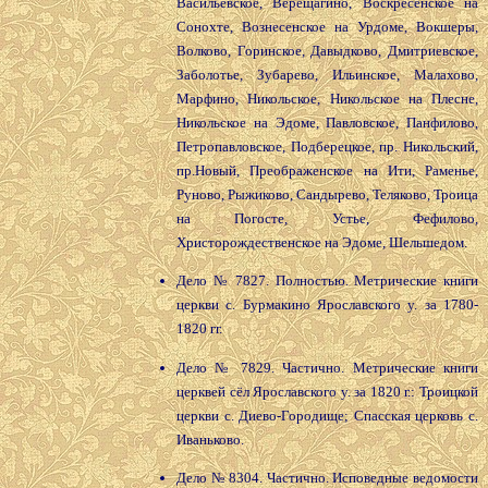
Васильевское, Верещагино, Воскресенское на
Сонохте, Вознесенское на Урдоме, Вокшеры,
Волково, Горинское, Давыдково, Дмитриевское,
Заболотье, Зубарево, Ильинское, Малахово,
Марфино, Никольское, Никольское на Плесне,
Никольское на Эдоме, Павловское, Панфилово,
Петропавловское, Подберецкое, пр. Никольский,
пр.Новый, Преображенское на Ити, Раменье,
Руново, Рыжиково, Сандырево, Теляково, Троица
на Погосте, Устье, Фефилово,
Христорождественское на Эдоме, Шельшедом.
Дело № 7827. Полностью. Метрические книги
церкви с. Бурмакино Ярославского у. за 1780-
1820 гг.
Дело № 7829. Частично. Метрические книги
церквей сёл Ярославского у. за 1820 г.: Троицкой
церкви с. Диево-Городище; Спасская церковь с.
Иваньково.
Дело № 8304. Частично. Исповедные ведомости