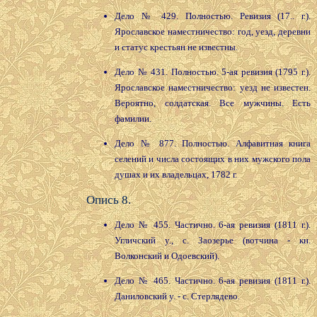
Дело № 429. Полностью. Ревизия (17.. г.).
Ярославское наместничество: год, уезд, деревни
и статус крестьян не известны.
Дело № 431. Полностью. 5-ая ревизия (1795 г.).
Ярославское наместничество: уезд не известен.
Вероятно, солдатская. Все мужчины. Есть
фамилии.
Дело № 877. Полностью. Алфавитная книга
селений и числа состоящих в них мужского пола
душах и их владельцах, 1782 г.
Опись 8.
Дело № 455. Частично. 6-ая ревизия (1811 г.).
Угличский у., с. Заозерье (вотчина - кн.
Волконский и Одоевский).
Дело № 465. Частично. 6-ая ревизия (1811 г.).
Даниловский у. - с. Стерлядево.