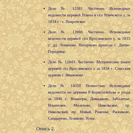
Дело № 12381. Частично. Исповедные
ведомости церквей Углича и сёл Угличского у. за
1834 г. - с. Покровское.
Дело № 12666. Частично. Исповедные
ведомости церквей сёл Ярославского у. за 1835
г.: дд. Левиново, Нагорново прихода с. Диево-
Городище.
Дело № 12843. Частично. Метрические книги
церквей сёл Ярославского у. за 1834 г.: Спасская
церковь с. Иваньково.
Дело № 14320. Полностью. Исповедные
ведомости по церквям Р.-Борисоглебска и уезда
за 1840 г.: Вокшеры, Давыдково, Заболотье,
Ильинское, Малахово, Никольское, пр.
Никольский, пр. Новый, Раменье, Рыжиково,
Сандырево, Теляково, Устье.
Опись 2.