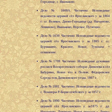
Городище; с. Иваньково.
Дело № 1609А. Частично. Исповедные
ведомости церквей сёл Ярославского у. за 1864
г.: сс. Великое, Диево-Городище (дд. Нагорново,
Левиново), Иваньково, Норское, Путятино.
Дело № 1639. Частично. Исповедные ведомости
церквей сёл Ярославского у. за 1865 г.: сс.
Бурмакино, Красное, Новое, Туношна +
оглавление.
Дело № 1709. Частично. Исповедные духовные
росписи Воскресенского собораг. Данилова и сёл
Бабурино, Новое что в Полеве, Фёдоровское
Середа тож Даниловского уезда, 1867 г.
Дело № 1881. Частично. Исповедные ведомости
с. Вокшеры Р.-Борисоглебского у. за 1857 г.
Дело № 1890. Частично. Исповедные ведомости
церквей сёл Ярославского у. за1875 г.: дд.
Нагорново, Левиново, Новая прихода с. Диево-