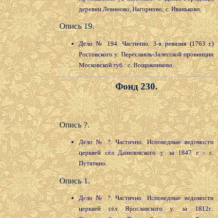
деревни Левиново, Нагорново; с. Иваньково.
Опись 19.
Дело № 194. Частично. 3-я ревизия (1763 г.)
Ростовского у. Переславль-Залесской провинции
Московской губ.: с. Вощажниково.
Фонд 230.
Опись ?.
Дело № ?. Частично. Исповедные ведомости
церквей сёл Даниловского у. за 1847 г. - с.
Путятино.
Опись 1.
Дело № ?. Частично. Исповедные ведомости
церквей сёл Ярославского у. за 1812г.: