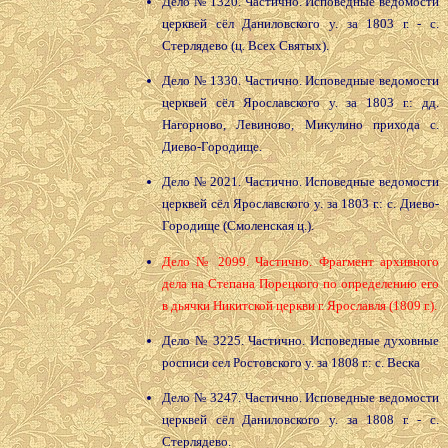
Дело № 1320. Частично. Исповедные ведомости
церквей сёл Даниловского у. за 1803 г. - с.
Стерлядево (ц. Всех Святых).
Дело № 1330. Частично. Исповедные ведомости
церквей сёл Ярославского у. за 1803 г.: дд.
Нагорново, Левиново, Микулино прихода с.
Диево-Городище.
Дело № 2021. Частично. Исповедные ведомости
церквей сёл Ярославского у. за 1803 г.: с. Диево-
Городище (Смоленская ц.).
Дело № 2099. Частично. Фрагмент архивного
дела на Степана Порецкого по определению его
в дьячки Никитской церкви г. Ярославля (1809 г.).
Дело № 3225. Частично. Исповедные духовные
росписи сел Ростовского у. за 1808 г.: с. Веска
Дело № 3247. Частично. Исповедные ведомости
церквей сёл Даниловского у. за 1808 г. - с.
Стерлядево.