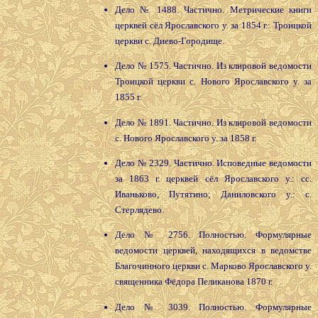
Дело № 1488. Частично. Метрические книги
церквей сёл Ярославского у. за 1854 г.: Троицкой
церкви с. Диево-Городище.
Дело № 1575. Частично. Из клировой ведомости
Троицкой церкви с. Нового Ярославского у. за
1855 г.
Дело № 1891. Частично. Из клировой ведомости
с. Нового Ярославского у. за 1858 г.
Дело № 2329. Частично. Исповедные ведомости
за 1863 г. церквей сёл Ярославского у.: сс.
Иваньково, Путятино; Даниловского у.: с.
Стерлядево.
Дело № 2756. Полностью. Формулярные
ведомости церквей, находящихся в ведомстве
Благочинного церкви с. Марково Ярославского у.
священника Фёдора Пеликанова 1870 г.
Дело № 3039. Полностью. Формулярные