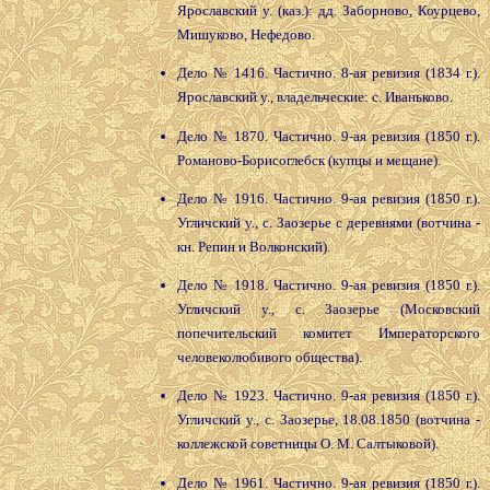
Ярославский у. (каз.): дд. Заборново, Коурцево,
Мишуково, Нефедово.
Дело № 1416. Частично. 8-ая ревизия (1834 г.).
Ярославский у., владельческие: с. Иваньково.
Дело № 1870. Частично. 9-ая ревизия (1850 г.).
Романово-Борисоглебск (купцы и мещане).
Дело № 1916. Частично. 9-ая ревизия (1850 г.).
Угличский у., с. Заозерье с деревнями (вотчина -
кн. Репин и Волконский).
Дело № 1918. Частично. 9-ая ревизия (1850 г.).
Угличский у., с. Заозерье (Московский
попечительский комитет Императорского
человеколюбивого общества).
Дело № 1923. Частично. 9-ая ревизия (1850 г.).
Угличский у., с. Заозерье, 18.08.1850 (вотчина -
коллежской советницы О. М. Салтыковой).
Дело № 1961. Частично. 9-ая ревизия (1850 г.).