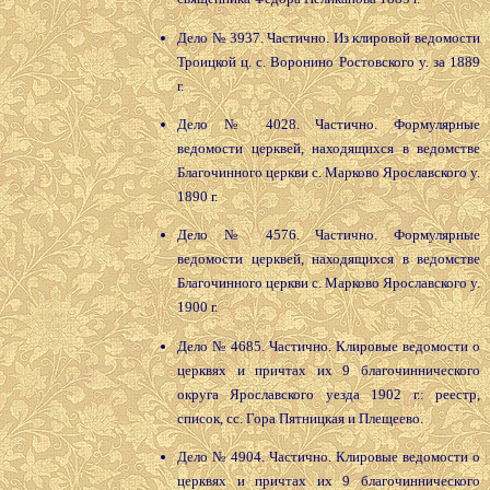
Дело № 3937. Частично. Из клировой ведомости
Троицкой ц. с. Воронино Ростовского у. за 1889
г.
Дело № 4028. Частично. Формулярные
ведомости церквей, находящихся в ведомстве
Благочинного церкви с. Марково Ярославского у.
1890 г.
Дело № 4576. Частично. Формулярные
ведомости церквей, находящихся в ведомстве
Благочинного церкви с. Марково Ярославского у.
1900 г.
Дело № 4685. Частично. Клировые ведомости о
церквях и причтах их 9 благочиннического
округа Ярославского уезда 1902 г.: реестр,
список, сс. Гора Пятницкая и Плещеево.
Дело № 4904. Частично. Клировые ведомости о
церквях и причтах их 9 благочиннического