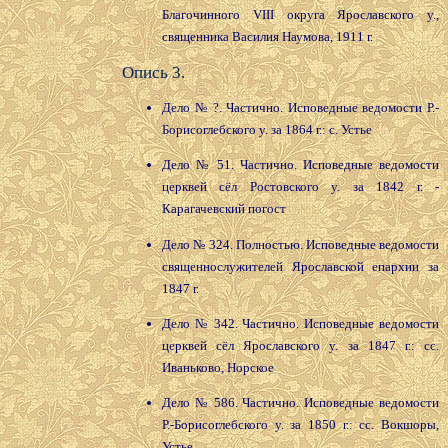
Благочинного VIII округа Ярославского у.,
священника Василия Наумова, 1911 г.
Опись 3.
Дело № ?. Частично. Исповедные ведомости Р.-
Борисоглебского у. за 1864 г.: с. Устье
Дело № 51. Частично. Исповедные ведомости
церквей сёл Ростовского у. за 1842 г. -
Карагачевский погост
Дело № 324. Полностью. Исповедные ведомости
священнослужителей Ярославской епархии за
1847 г.
Дело № 342. Частично. Исповедные ведомости
церквей сёл Ярославского у. за 1847 г.: сс.
Иваньково, Норское
Дело № 586. Частично. Исповедные ведомости
Р.-Борисоглебского у. за 1850 г.: сс. Вокшоры,
Устье