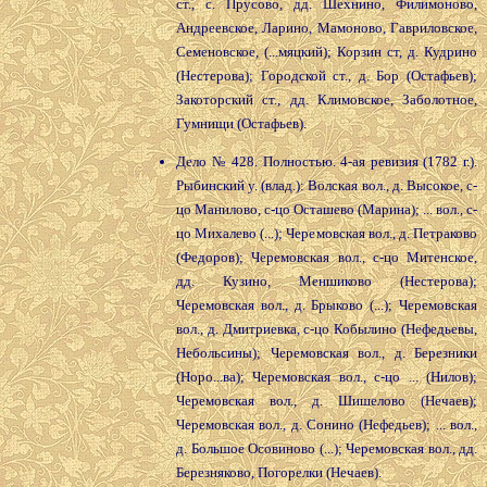
ст., с. Прусово, дд. Шехнино, Филимоново,
Андреевское, Ларино, Мамоново, Гавриловское,
Семеновское, (...мяцкий); Корзин ст, д. Кудрино
(Нестерова); Городской ст., д. Бор (Остафьев);
Закоторский ст., дд. Климовское, Заболотное,
Гумнищи (Остафьев).
Дело № 428. Полностью. 4-ая ревизия (1782 г.).
Рыбинский у. (влад.): Волская вол., д. Высокое, с-
цо Манилово, с-цо Осташево (Марина); ... вол., с-
цо Михалево (...); Черемовская вол., д. Петраково
(Федоров); Черемовская вол., с-цо Митенское,
дд. Кузино, Меншиково (Нестерова);
Черемовская вол., д. Брыково (...); Черемовская
вол., д. Дмитриевка, с-цо Кобылино (Нефедьевы,
Небольсины); Черемовская вол., д. Березники
(Норо...ва); Черемовская вол., с-цо ... (Нилов);
Черемовская вол., д. Шишелово (Нечаев);
Черемовская вол., д. Сонино (Нефедьев); ... вол.,
д. Большое Осовиново (...); Черемовская вол., дд.
Березняково, Погорелки (Нечаев).