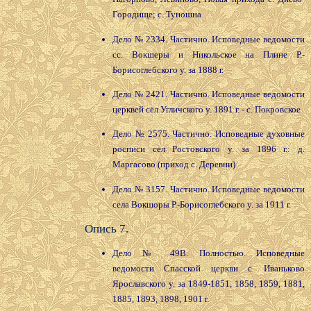
Городище; с. Туношна
Дело № 2334. Частично. Исповедные ведомости
сс. Вокшеры и Никольское на Плине Р.-
Борисоглебского у. за 1888 г.
Дело № 2421. Частично. Исповедные ведомости
церквей сёл Угличского у. 1891 г. - с. Покровское
Дело № 2575. Частично. Исповедные духовные
росписи сел Ростовского у. за 1896 г.: д.
Маргасово (приход с. Деревни)
Дело № 3157. Частично. Исповедные ведомости
села Вокшоры Р.-Борисоглебского у. за 1911 г.
Опись 7.
Дело № 49В. Полностью. Исповедные
ведомости Спасской церкви с. Иваньково
Ярославского у. за 1849-1851, 1858, 1859, 1881,
1885, 1893, 1898, 1901 г.