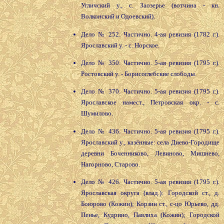
Угличский у., с. Заозерье (вотчина - кн.
Волконский и Одоевский).
Дело № 252. Частично. 4-ая ревизия (1782 г.).
Ярославский у. - с. Норское.
Дело № 350. Частично. 5-ая ревизия (1795 г.).
Ростовский у. - Борисоглебские слободы.
Дело № 370. Частично. 5-ая ревизия (1795 г.).
Ярославское намест., Петровская окр. - с.
Шумилово.
Дело № 436. Частично. 5-ая ревизия (1795 г.).
Ярославский у., казённые: села Диево-Городище
деревни Боченниково, Левиново, Мишнево,
Нагорново, Старово.
Дело № 426. Частично. 5-ая ревизия (1795 г.).
Ярославская округа (влад.): Городской ст., д.
Боюрово (Кожин); Корзин ст., с-цо Юрьево, дд.
Пенье, Кудрино, Павлиха (Кожин); Городской