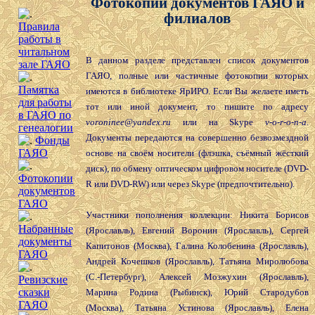
Фотокопии документов ГАЯО и
филиалов
Правила
работы в
читальном
В данном разделе представлен список документов
зале ГАЯО
ГАЯО, полные или частичные фотокопии которых
Памятка
имеются в библиотеке ЯрИРО. Если Вы желаете иметь
для работы
тот или иной документ, то пишите по адресу
в ГАЯО по
voroninee@yandex.ru
или на Skype
v-o-r-o-n-a
.
генеалогии
Документы передаются на совершенно безвозмездной
Фонды
ГАЯО
основе на своём носители (флэшка, съёмный жёсткий
диск), по обмену оптическом цифровом носителе (DVD-
Фотокопии
R или DVD-RW) или через Skype (предпочтительно).
документов
ГАЯО
Участники пополнения коллекции: Никита Борисов
Набранные
(Ярославль), Евгений Воронин (Ярославль), Сергей
документы
Капитонов (Москва), Галина Колобенина (Ярославль),
ГАЯО
Андрей Кочешков (Ярославль), Татьяна Миролюбова
(С.-Петербург), Алексей Мозжухин (Ярославль),
Ревизские
сказки
Марина Родина (Рыбинск), Юрий Стародубов
ГАЯО
(Москва), Татьяна Устинова (Ярославль), Елена