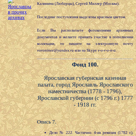
Калинина (Люберцы), Сергей Миллер (Москва).
Ярославцы
в прочих
Последние поступления выделены красным цветом.
архивах
Если Вы располагаете фотокопиями архивных
документов и желаете принять участие в пополнении
коллекции, то пишите на электронную почту
voroninee@yandex.ru
или на Skype
v-o-r-o-n-a
.
Фонд 100.
Ярославская губернская казенная
палата, город Ярославль Ярославского
наместничества (1778 - 1796),
Ярославской губернии (с 1796 г.) 1777
- 1918 гг.
Опись 7.
Дело № 222. Частично. 4-ая ревизия (1782 г.).