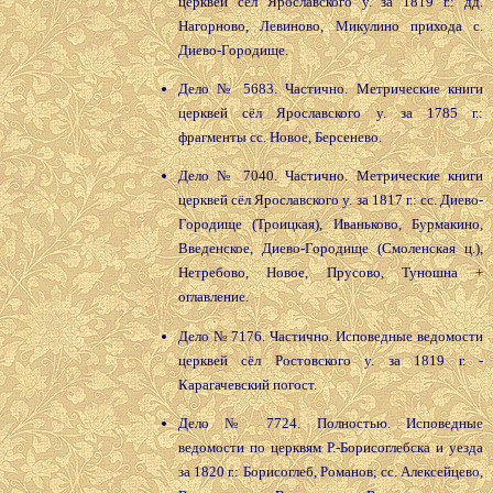
церквей сёл Ярославского у. за 1819 г.: дд.
Нагорново, Левиново, Микулино прихода с.
Диево-Городище.
Дело № 5683. Частично. Метрические книги
церквей сёл Ярославского у. за 1785 г.:
фрагменты сс. Новое, Берсенево.
Дело № 7040. Частично. Метрические книги
церквей сёл Ярославского у. за 1817 г.: сс. Диево-
Городище (Троицкая), Иваньково, Бурмакино,
Введенское, Диево-Городище (Смоленская ц.),
Нетребово, Новое, Прусово, Туношна +
оглавление.
Дело № 7176. Частично. Исповедные ведомости
церквей сёл Ростовского у. за 1819 г. -
Карагачевский погост.
Дело № 7724. Полностью. Исповедные
ведомости по церквям Р.-Борисоглебска и уезда
за 1820 г.: Борисоглеб, Романов; сс. Алексейцево,