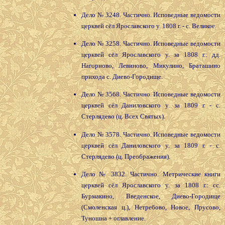
Дело № 3248. Частично. Исповедные ведомости
церквей сёл Ярославского у. 1808 г. - с. Великое.
Дело № 3258. Частично. Исповедные ведомости
церквей сёл Ярославского у. за 1808 г.: дд.
Нагорново, Левиново, Микулино, Браташино
прихода с. Диево-Городище.
Дело № 3568. Частично. Исповедные ведомости
церквей сёл Даниловского у. за 1809 г. - с.
Стерлядево (ц. Всех Святых).
Дело № 3578. Частично. Исповедные ведомости
церквей сёл Даниловского у. за 1809 г. - с.
Стерлядево (ц. Преображения).
Дело № 3832. Частично. Метрические книги
церквей сёл Ярославского у. за 1808 г.: сс.
Бурмакино, Введенское, Диево-Городище
(Смоленская ц.), Нетребово, Новое, Прусово,
Туношна + оглавление.