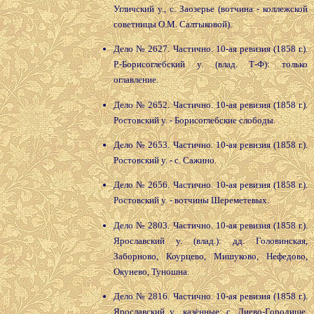
Угличский у., с. Заозерье (вотчина - коллежской
советницы О.М. Салтыковой).
Дело № 2627. Частично. 10-ая ревизия (1858 г.).
Р.-Борисоглебский у. (влад. Т-Ф): только
оглавление.
Дело № 2652. Частично. 10-ая ревизия (1858 г.).
Ростовский у. - Борисоглебские слободы.
Дело № 2653. Частично. 10-ая ревизия (1858 г.).
Ростовский у. - с. Сажино.
Дело № 2656. Частично. 10-ая ревизия (1858 г.).
Ростовский у. - вотчины Шереметевых.
Дело № 2803. Частично. 10-ая ревизия (1858 г.).
Ярославский у. (влад.): дд. Головинская,
Заборново, Коурцево, Мишуково, Нефедово,
Окунево, Туношна.
Дело № 2816. Частично. 10-ая ревизия (1858 г.).
Ярославский у., казённые: с. Диево-Городище,