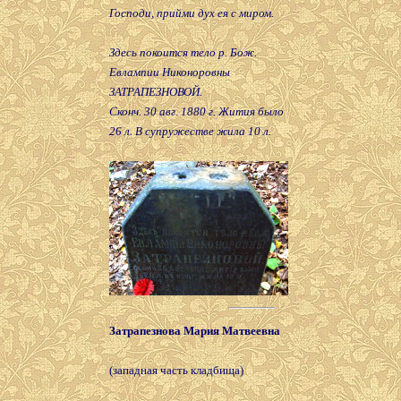
Господи, прийми дух ея с миром.
Здесь покоится тело р. Бож.
Евлампии Никоноровны
ЗАТРАПЕЗНОВОЙ.
Сконч. 30 авг. 1880 г. Жития было
26 л. В супружестве жила 10 л.
Затрапезнова Мария Матвеевна
(западная часть кладбища)