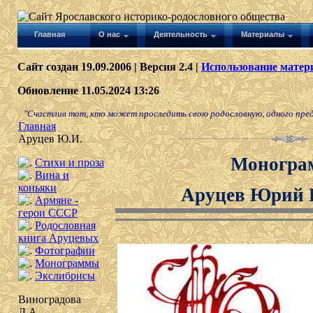
Главная
О нас
Деятельность
Материалы
Сайт создан 19.09.2006 | Версия 2.4 |
Использование матери
Обновление 11.05.2024 13:26
"Счастлив тот, кто может проследить свою родословную, одного предка
Главная
Аруцев Ю.И.
Моногра
Стихи и проза
Вина и
коньяки
Аруцев Юрий 
Армяне -
герои СССР
Родословная
книга Аруцевых
Фотографии
Монограммы
Экслибрисы
Виноградова
Д.А.