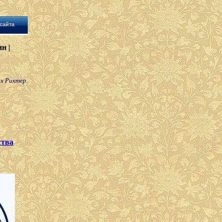
сайта
н |
х Рихтер.
ства