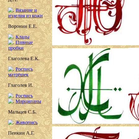
Вязание и
изделия из кожи
Воронин Е.Е.
Клады
Пивные
пробки
Глаголева Е.К.
Роспись
матрёшек
Глаголев И.
Роспись
Марципаны
Мальцев С.Б.
Живопись
Пенкин А.Г.