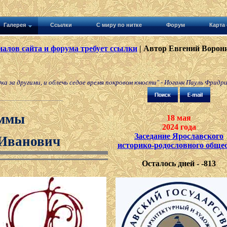
Галерея
Ссылки
С миру по нитке
Форум
Карта 
алов сайта и форума требует ссылки
| Автор Евгений Ворони
 за другими, и облечь седое время покровом юности" - Иоганн Пауль Фридри
ммы
18 мая
2024 года
Заседание Ярославского
Иванович
историко-родословного обще
Осталось дней - -813