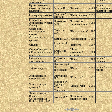
III Рейха"
технологий
Прикосновение к
Серия
святыням: Валаам,
Азаров В.
"Благо"
2004
"Православн
Палестина.
паломничест
Фенглер Х.,
Словарь нумизмата
"Радио и связь"
1993
Гироу Г.
Советский
Прохоров
"Советская
Энциклопедический
1984
А.М.
энциклопедия"
Словарь
Сокровища
Моисеев
ненайденных
"Полиграфист"
1995
С.А.
кладов
Сокровища, омытые
Демкин С.И.
"Современник"
1997
кровью
Радзинский
Сталин
"Вагриус"
1997
Э.
Старообрядчество
"Языки
Юхименко
в России (XVII-XX
славянской
2004
Е.М.
века), выпуск 3
культуры"
Сто великих
Муромов
Серия "Сто
"Вече"
1999
авантюристов
И.А.
великих…"
Непомнящий
Н.,
Серия "Велик
Тайны кладов
"Вече"
1999
Низовский
тайны"
А.
Энциклопедия
Отступник
"Респектс"
1998
кладоискателя
И.А.
Рэдфорд Э.,
Энциклопедия
Рэдфорд
"Локид-Миф"
2000
суеверий
М.А.,
Миненок Е.
Энциклопедия.
Великая
"Советская
Козлов М.М.
1985
Отечественная
энциклопедия"
Война 1941-1945