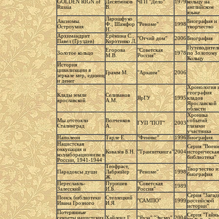
GOLDEN RIGN of
Десятников
ЧГП "Дело"
1979
кольцу на
Russia
В.
английском
языке
Ларошфуко
Аксиомы.
Биография и
Ф., Шамфор
"Реноме"
1998
Остроумия
творчество
Н.
Архимандрит
Ерёмина С.,
"Отчий дом"
2006
Биография
Павел (Груздев)
Коротенко Л.
Путеводител
Егорова
"Советская
Золотое кольцо
1978
по Золотому
М.В.
Россия"
Кольцу
История
цивилизации в
Грамм М.
"Аркаим"
2006
зеркале мер, единиц
и денег
Хронология 
география
Клады земли
Селиванов
ЯрГУ
1995
кладов
ярославской
А.М.
Ярославской
области
Хроника
Мы отстояли
Волченков
событий
ГУП "ПОТ"
2003
Сталинград
А.
глазами
участника
Наполеон
Тарле Е.
"Феникс"
1996
Биография
Нацистская
Серия "Воен
оккупация и
Ковалёв Б.Н.
"Транзиткнига"
2004
историческая
коллаборационизм в
библиотека"
России, 1941-1944
Теофраст,
Творчество и
Парадоксы души
Лабрюйер
"Реноме"
1998
биография
Ж.
Переславль-
Пуришев
"Советская
1989
Залесский
И.Б.
Россия"
Серия "Загад
Поиск библиотеки
Стеллецкий
"САМПО"
1999
российской
Ивана Грозного
И.Я.
истории"
Потерянные
Серия "Тайн
секреты нацистских
Хайленд Г.
"Яуза" "Эксмо"
2004