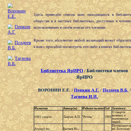
Воронин
Здесь приведён список книг, находящихся в библиот
Е.Е.
общества и в частных библиотеках, доступные к чтени
Пенкин
использованию в своём поиске его членами.
А.Г.
Кроме того, абсолютно любой желающий может обратит
Поздеев
к нам с просьбой посмотреть что-либо в книгах библиотек
В.Б.
Тагиева
В.Б.
Библиотека ЯрИРО
/ Библиотеки членов
ЯрИРО
ВОРОНИН Е.Е. /
Пенкин А.Г.
/
Поздеев В.Б.
/
Тагиева И.И.
Название
Автор(ы)
Издательство
Год
Заметки
О смерти
великих и
1001 смерть
Лаврин А.П.
"Ретекс"
1991
знаменитых
людей
Путеводител
Around the
Бычков Ю.,
по Золотому