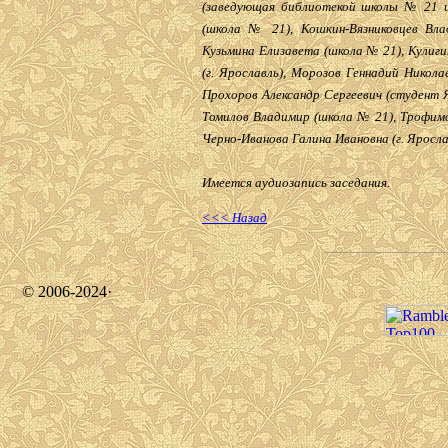
(заведующая библиотекой школы № 21 им
(школа № 21), Кошкин-Вязниковцев Влад
Кузьмина Елизавета (школа № 21), Кулиг
(г. Ярославль), Морозов Геннадий Никола
Прохоров Александр Сергеевич (студент Я
Томилов Владимир (школа № 21), Трофимо
Черно-Иванова Галина Ивановна (г. Ярослав
Имеется аудиозапись заседания.
<<< Назад
© 2006-2024·