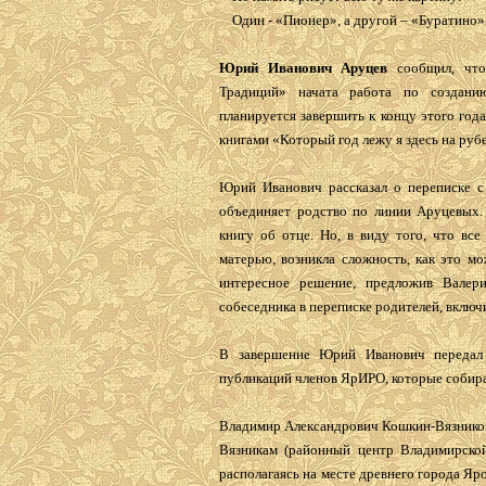
Один - «Пионер», а другой – «Буратино»
Юрий Иванович Аруцев
сообщил, что
Традиций» начата работа по созданию
планируется завершить к концу этого год
книгами «Который год лежу я здесь на ру
Юрий Иванович рассказал о переписке 
объединяет родство по линии Аруцевых.
книгу об отце. Но, в виду того, что вс
матерью, возникла сложность, как это 
интересное решение, предложив Валер
собеседника в переписке родителей, включ
В завершение Юрий Иванович передал 
публикаций членов ЯрИРО, которые собира
Владимир Александрович Кошкин-Вязников
Вязникам (районный центр Владимирской
располагаясь на месте древнего города Яр