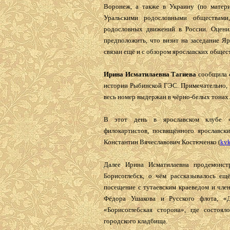
Воронеж, а также в Украину (по матери
Уральскими родословными обществами
родословных движений в России. Оцени
предположить, что визит на заседание 
связан ещё и с обзором ярославских общес
Ирина Исматилаевна Тагиева
сообщила о
истории Рыбинской ГЭС. Примечательно, 
весь номер выдержан в чёрно-белых тонах.
В этот день в ярославском клубе «
филокартистов, посвящённого ярославс
Константин Вячеславович Костюченко (
kv
Далее Ирина Исматилаевна продемонст
Борисоглебск, о чём рассказывалось ещ
посещение с тутаевским краеведом и чл
Фёдора Ушакова и Русского флота, «Д
«Борисоглебская сторона», где состоял
городского кладбища.