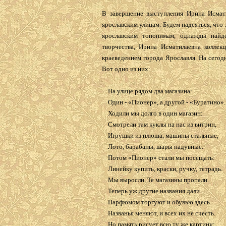
В завершение выступления Ирина Исмат
ярославским улицам. Будем надеяться, что
ярославским топонимам, однажды найд
творчества, Ирина Исматилаевна коллек
краеведением города Ярославля. На сегод
Вот одно из них:
На улице рядом два магазина:
Один - «Пионер», а другой - «Буратино».
Ходили мы долго в один магазин:
Смотрели там куклы на нас из витрин,
Игрушки из плюша, машины стальные,
Лото, барабаны, шары надувные.
Потом «Пионер» стали мы посещать:
Линейку купить, краски, ручку, тетрадь.
Мы выросли. Те магазины пропали.
Теперь уж другие названия дали.
Парфюмом торгуют и обувью здесь.
Названья меняют, и всех их не счесть.
Но память рисует всю ту же картину: