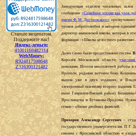
Заведующая отделом читальных залов
сообщение
«Семейное чтение как урок до
имени Ф. М. Достоевского»
, прозвучавшее
уроков добротолюбия и автором одноимё
директор ивановской школы, которая в эти
Станьте меценатом.
Поддержите нас!
формации - «Школы целостного развития».
Яндекс-деньги:
41001168482314
Далее слово было предоставлено гостям.
В
WebMoney:
Королёв Московской области,
участни
R924817598648
Z316300121482
поисками. Итогом многолетней работы в а
Ярополч, родовая вотчина бояр Кошкины
вышла уже в двух изданиях, и Влади
электронный экземпляр второго издания. Е
ныне Гаврилов-Ямский район) Кошкины-
Ярославцевы и Бутиковы-Иродовы. Нужн
семьи – обилие двойных фамилий.
Прохоров Александр Сергеевич
– студе
государственного университета им. П. Г. 
связана с Ярославской областью и уходи