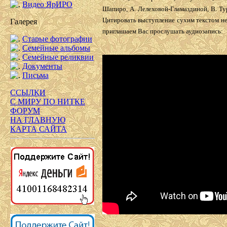
Видео ЯрИРО
Шапиро, А. Лелеховой-Гламаздиной, В. Тур
Цитировать выступление сухим текстом не
Галерея
приглашаем Вас прослушать аудиозапись:
Старые фотографии
Семейные альбомы
Семейные реликвии
Документы
Письма
ССЫЛКИ
С МИРУ ПО НИТКЕ
ФОРУМ
НА ГЛАВНУЮ
КАРТА САЙТА