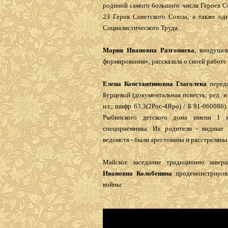
родиной самого большого числа Героев Со
23 Героя Советского Союза, а также од
Социалистического Труда.
Мария Ивановна Разгоняева
, воодуше
формирования», рассказала о своей работе
Елена Константиновна Глаголева
переда
Бурцевой (документальная повесть; ред. и а
ил.; шифр 63.3(2Рос-4Яро) / Б 91-060086
Рыбинского детского дома имени 1 м
спецприёмника. Их родители - видные 
ведомств - были арестованы и расстреляны
Майское заседание традиционно завер
Ивановна Колобенина
продемонстриров
войны: