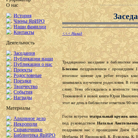
О нас
Засед
История
Члены ЯрИРО
Наши фамилии
Контакты
<<< Назад
Деятельность
Заседания
Публикации наши
Традиционно заседание в библиотеке и
Публикации о нас
Блохина
поздравлением с прошедшим 12
Проекты
Родословные
итоговое занятие для ребят вторых кла
Поездки
занимались изучением родословия. В это
Творчество
слову. Тема обсуждалась в контексте тв
События
Токмаковой и новой книги Юрия Иванович
Награды
этот же день в библиотеке отметили 90-ле
Материалы
Гости встречи
театральный кружок шко
Архивное дело
под руководством
Натальи Анатольевн
Некрополи
Справочники
поздравили нас с прошедшим Днём Побе
Библиотека ЯрИРО
Игебаева, И. Яворовской, К. Вуколова, К. 