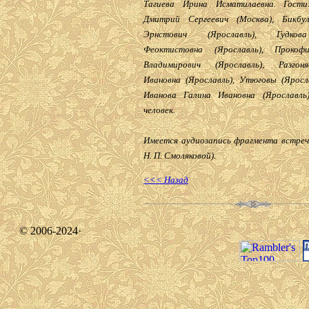
Тагиева Ирина Исматилаевна. Гости
Дмитрий Сергеевич (Москва), Бикбу
Эрнстович (Ярославль), Гудко
Феоктистовна (Ярославль), Прокоф
Владимирович (Ярославль), Разго
Ивановна (Ярославль), Утюговы (Яросла
Иванова Галина Ивановна (Ярославль
человек.
Имеется аудиозапись фрагмента встреч
Н. П. Смоляковой).
<<< Назад
© 2006-2024·