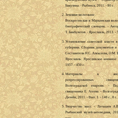
Бакулина. - Рыбинск, 2011. - 80 с.
Земляки-мологжане (Вер
Воскресенская и Марьинская воло
биографический словарик. - Авто
Т. Бикбулатов. - Ярославль, 2013. - 3
Установление советской власти в
губернии. Сборник документов и 
Составители Н.С. Алексеева, О.М. Б
Ярославль: Ярославское книжное 
1957. - 450 с.
Материалы к жизнео
репрессированных священно
Волгоградской епархии. - По
священника Е. Агеева. - Волгогра
Дизайн, 2011. - Вып. 1. - 148 с., 8 с. 
Творчество масс. - Латышев А.В
Рыбинский музей-заповедник, 201
илл.