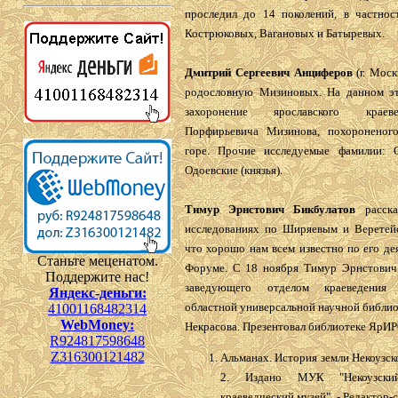
проследил до 14 поколений, в частнос
Кострюковых, Вагановых и Батыревых.
Дмитрий Сергеевич Анциферов
(г. Моск
родословную Мизиновых. На данном э
захоронение ярославского крае
Порфирьевича Мизинова, похороненог
горе. Прочие исследуемые фамилии: 
Одоевские (князья).
Тимур Эрнстович Бикбулатов
расска
исследованиях по Ширяевым и Веретейс
что хорошо нам всем известно по его де
Станьте меценатом.
Форуме. С 18 ноября Тимур Эрнстович
Поддержите нас!
заведующего отделом краеведения 
Яндекс-деньги:
областной универсальной научной библиот
41001168482314
WebMoney:
Некрасова. Презентовал библиотеке ЯрИР
R924817598648
Z316300121482
Альманах. История земли Некоузс
2. Издано МУК "Некоузский
краеведческий музей". - Редактор-