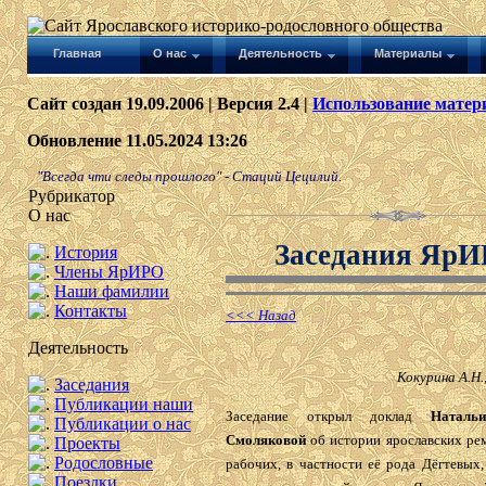
Главная
О нас
Деятельность
Материалы
Сайт создан 19.09.2006 | Версия 2.4 |
Использование матери
Обновление 11.05.2024 13:26
"Всегда чти следы прошлого" - Стаций Цецилий.
Рубрикатор
О нас
Заседания Яр
История
Члены ЯрИРО
Наши фамилии
Контакты
<<< Назад
Деятельность
Кокурина А.Н.
Заседания
Публикации наши
Заседание открыл доклад
Наталь
Публикации о нас
Смоляковой
об истории ярославских ре
Проекты
Родословные
рабочих, в частности её рода Дёгтевых
Поездки