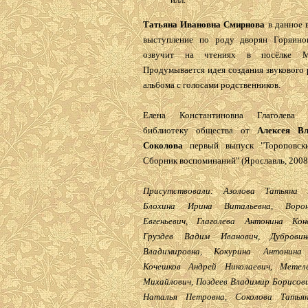
Татьяна Ивановна Смирнова
в данное 
выступление по роду дворян Горяино
озвучит на чтениях в посёлке Ми
Продумывается идея создания звукового
альбома с голосами родственников.
Елена Константиновна Глаголева 
библиотеку общества от
Алексея Вл
Соколова
первый выпуск "Тороповски
Сборник воспоминаний" (Ярославль, 2008 
Присутствовали: Азолова Татьяна А
Блохина Ирина Витальевна, Ворон
Евгеньевич, Глаголева Антонина Кон
Груздев Вадим Иванович, Дуброви
Владимировна, Кокурина Антонина 
Кочешков Андрей Николаевич, Метел
Михайлович, Поздеев Владимир Борисови
Наталья Петровна, Соколова Татьян