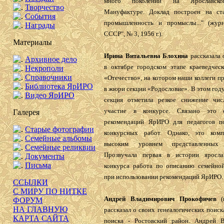
много поколений на Ярославск
Творчество
Мануфактуре. Доклад построен на ст
События
промышленность и промыслы..." (жур
Награды
СССР", № 3, 1956 г.).
Материалы
Ирина Витальевна Блохина
рассказала
Архивное дело
в октябре городском этапе краеведческ
Некрополи
Справочники
«Отечество», на котором наши коллеги п
Библиотека ЯрИРО
в жюри секции «Родословие». В этом год
Видео ЯрИРО
секция отметила резкое снижение чис
участие в конкурсе. Связано это 
Галерея
рекомендаций ЯрИРО для педагогов п
Старые фотографии
конкурсных работ. Однако, это комп
Семейные альбомы
высоким уровнем представленных 
Семейные реликвии
Прозвучала первая в истории яросла
Документы
Письма
конкурса работа по описанию семейно
при использовании рекомендаций ЯрИРО.
ССЫЛКИ
С МИРУ ПО НИТКЕ
Андрей Владимирович Прокофичев
(г
ФОРУМ
НА ГЛАВНУЮ
рассказал о своих генеалогических поиск
КАРТА САЙТА
поиска - Ростовский район. Андрей 