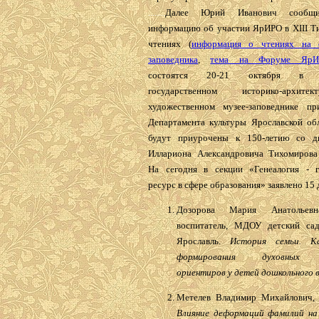
........
Далее Юрий Иванович сообщ
информацию об участии ЯрИРО в XIII Т
чтениях (
информация о чтениях на с
заповедника
,
тема на Форуме ЯрИ
состоятся 20-21 октября в Яр
государственном историко-архит
художественном музее-заповеднике п
Департамента культуры Ярославской обл
будут приурочены к 150-летию со д
Иллариона Александровича Тихомирова 
На сегодня в секции «Генеалогия - 
ресурс в сфере образования» заявлено 15 
Дозорова Мария Анатольевн
воспитатель, МДОУ детский са
Ярославль.
История семьи. К
формирования духовных ц
ориентиров у детей дошкольного 
Метелев Владимир Михайлович,
Влияние деформаций фамилий на