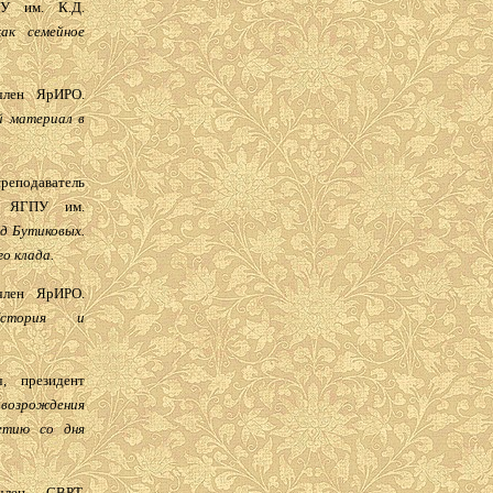
ПУ им. К.Д.
ак семейное
член ЯрИРО.
й материал в
преподаватель
ы, ЯГПУ им.
од Бутиковых.
о клада.
член ЯрИРО.
История и
, президент
возрождения
етию со дня
член СВРТ.