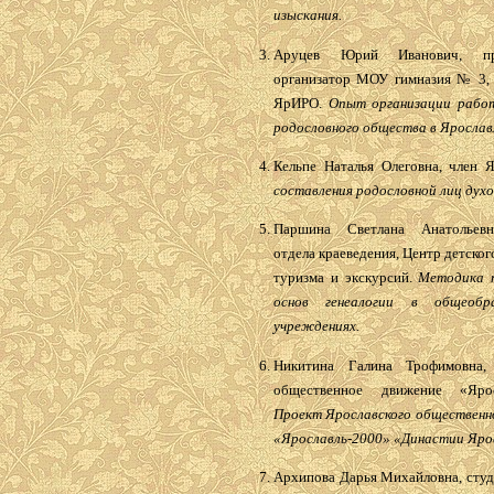
изыскания.
Аруцев Юрий Иванович, пре
организатор МОУ гимназия № 3, 
ЯрИРО.
Опыт организации рабо
родословного общества в Ярослав
Кельпе Наталья Олеговна, член
составления родословной лиц духо
Паршина Светлана Анатольевн
отдела краеведения, Центр детско
туризма и экскурсий.
Методика 
основ генеалогии в общеобра
учреждениях.
Никитина Галина Трофимовна, 
общественное движение «Яросл
Проект Ярославского общественн
«Ярославль-2000» «Династии Яро
Архипова Дарья Михайловна, студ