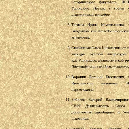
исторического факультета, ЯГ
Ушинского.
Письма с войны к
историческое наследие.
Тагиева Ирина Исматилаевна, 
Открытки как исследовательски
генеалогии.
Скибинская Ольга Николаевна, ст. 
кафедры русской литератур
К.Д.Ушинского.
Великосельский р
Идентификация владельца золотог
Воронин Евгений Евгеньевич, 
Ярославский некрополь. 
перспективы.
Бибиков Валерий Владимирович
СВРТ.
Деятельность «Союза 
родословных традиций». К 5-л
основания.
Грачева Татьяна Львовна, 