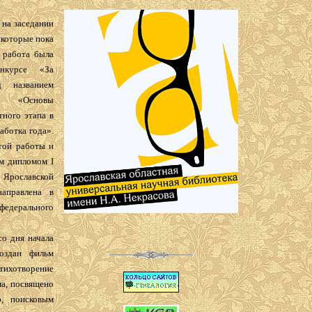
 на заседании
 которые пока
 работа была
онкурсе «За
д названием
т «Основы
тного этапа в
ботка года».
той работы и
м дипломом I
Ярославской
аправлена в
едерального
со дня начала
оздан фильм
Стихотворение
а, посвящено
, поисковым