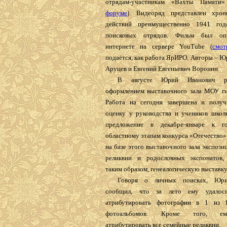
отрядам-участникам «Вахты Памяти»
форуме
). Видеоряд представлен хрон
действий преимущественно 1941 го
поисковых отрядов. Фильм был оп
интернете на сервере YouTube (
смот
подаётся, как работа ЯрИРО. Авторы – 
Аруцев и Евгений Евгеньевич Воронин.
........
В августе Юрий Иванович р
оформлением выставочного зала МОУ г
Работа на сегодня завершена и полу
оценку у руководства и учеников школ
предложение в декабре-январе к г
областному этапам конкурса «Отечество»
на базе этого выставочного зала экспоз
реликвии и родословных экспонатов, 
таким образом, генеалогическую выставку
........
Говоря о личных поисках, Юри
сообщил, что за лето ему удалос
атрибутировать фотографии в 1 из 
фотоальбомов. Кроме того, ем
атрибутировать все семейные реликвии.