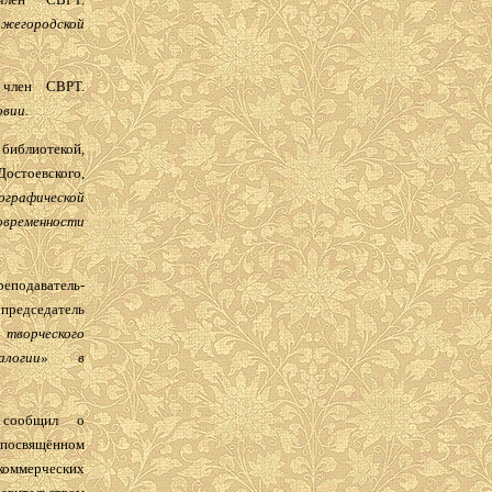
жегородской
 член СВРТ.
овии.
библиотекой,
Достоевского,
ографической
еменности
подаватель-
председатель
творческого
еалогии» в
ообщил о
 посвящённом
ммерческих