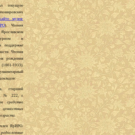
ил текущую
ихомировских
айте музея-
РО
). Чтения
ославском
ектурном и
ри поддержке
асти. Чтения
ня рождения
(1861-1933).
гуманитарный
докладов:
а, старший
д № 222, г.
ак средство
енностных
возраста.
 член ЯрИРО.
 родословные