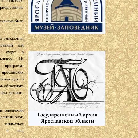
о событиях,
ериод с мая по
 туризма было
 генеалогии.
дований для
ни будут в
ьников. На
 программе
з ярославских
нчили курс в
ов областного
ента детского
ы генеалогии
ельный блок,
 заниматься
ьно и под