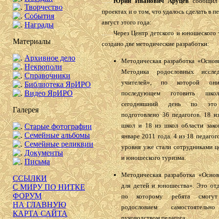
........
Юрий Иванович Аруцев
сообщил 
Творчество
проектах и о том, что удалось сделать в п
События
август этого года:
Награды
........
Через Центр детского и юношеского
Материалы
создано две методические разработки:
Архивное дело
Методическая разработка «Основы
Некрополи
Методика родословных иссле
Справочники
учителей», по которой о
Библиотека ЯрИРО
Видео ЯрИРО
последующем готовить школ
сегодняшний день по это
Галерея
подготовлено 36 педагогов. 18 и
школ и 18 из школ области зако
Старые фотографии
Семейные альбомы
январе 2011 года. 4 из 18 педагог
Семейные реликвии
уровня уже стали сотрудниками ц
Документы
и юношеского туризма.
Письма
Методическая разработка «Основ
ССЫЛКИ
для детей и юношества». Это отд
С МИРУ ПО НИТКЕ
ФОРУМ
по которому ребята смогут
НА ГЛАВНУЮ
родословием самостоятел
КАРТА САЙТА
руководством педагога.