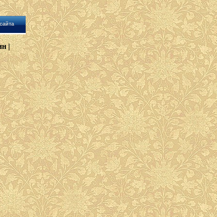
сайта
н |