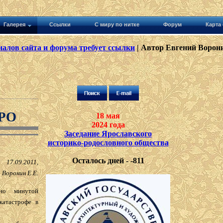
Галерея
Ссылки
С миру по нитке
Форум
Карта 
алов сайта и форума требует ссылки
| Автор Евгений Ворони
ИРО
18 мая
2024 года
Заседание Ярославского
историко-родословного общества
Осталось дней - -811
17.09.2011,
Воронин Е.Е.
но минутой
катастрофе в