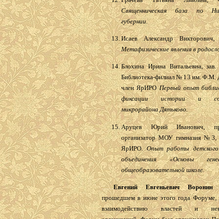
Священническая база по Ни
губернии.
Исаев Александр Викторович,
Метафизические явления в родосл
Блохина Ирина Витальевна, зав. 
Библиотека-филиал № 13 им. Ф.М. 
член ЯрИРО
Первый опыт библи
фиксации истории и совр
микрорайона Дятьково.
Аруцев Юрий Иванович, пре
организатор МОУ гимназия №3, 
ЯрИРО.
Опыт работы детского 
объединения «Основы ген
общеобразовательной школе.
........
Евгений Евгеньевич Воронин
с
прошедшем в июне этого года Форуме,
взаимодействию властей и неко