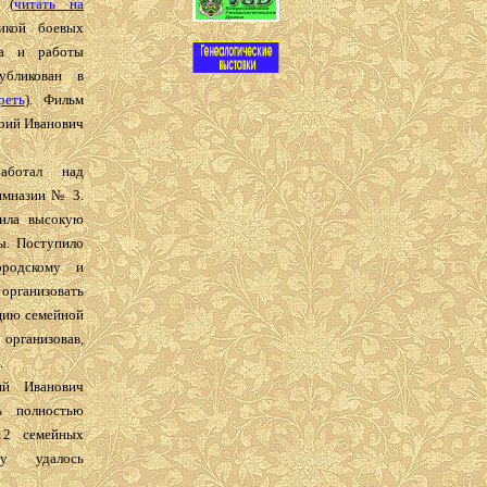
 (
читать на
икой боевых
да и работы
убликован в
реть
). Фильм
Юрий Иванович
аботал над
имназии № 3.
чила высокую
ы. Поступило
ородскому и
 организовать
ицию семейной
организовав,
.
й Иванович
ь полностью
12 семейных
у удалось