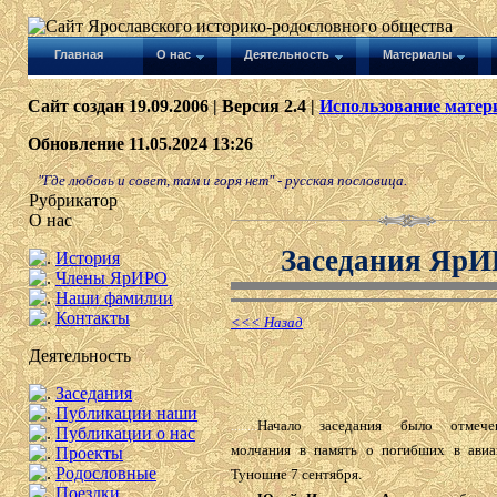
Главная
О нас
Деятельность
Материалы
Сайт создан 19.09.2006 | Версия 2.4 |
Использование матери
Обновление 11.05.2024 13:26
"Где любовь и совет, там и горя нет" - русская пословица.
Рубрикатор
О нас
Заседания Яр
История
Члены ЯрИРО
Наши фамилии
Контакты
<<< Назад
Деятельность
Заседания
Публикации наши
........
Начало заседания было отмече
Публикации о нас
молчания в память о погибших в авиа
Проекты
Родословные
Туношне 7 сентября.
Поездки