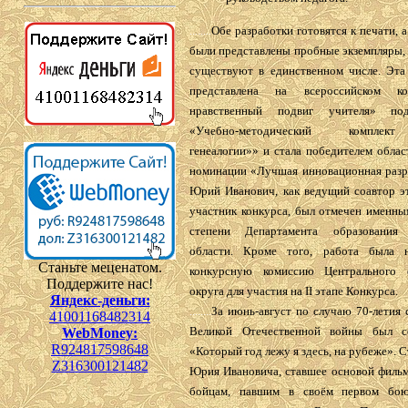
........
Обе разработки готовятся к печати, а
были представлены пробные экземпляры,
существуют в единственном числе. Эта
представлена на всероссийском к
нравственный подвиг учителя» по
«Учебно-методический комплек
генеалогии»» и стала победителем облас
номинации «Лучшая инновационная разра
Юрий Иванович, как ведущий соавтор э
участник конкурса, был отмечен именны
степени Департамента образования 
области. Кроме того, работа была н
Станьте меценатом.
конкурсную комиссию Центрального ф
Поддержите нас!
округа для участия на II этапе Конкурса.
Яндекс-деньги:
........
За июнь-август по случаю 70-летия 
41001168482314
Великой Отечественной войны был с
WebMoney:
R924817598648
«Который год лежу я здесь, на рубеже». 
Z316300121482
Юрия Ивановича, ставшее основой фильм
бойцам, павшим в своём первом бою