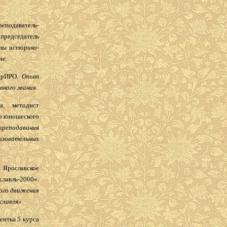
подаватель-
председатель
ты историко-
ле.
 ЯрИРО.
Опыт
вного звания.
а, методист
го юношеского
преподавания
зовательных
Ярославское
авль-2000».
ого движения
славля».
ентка 5 курса