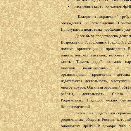
пластиковые карточки членов ЯрИ
Каждое из направлений требует 
обсуждения и утверждения Совето
Приступать к подготовке необходимо уже 
Далее была представлена деятель
Возрождения Родословных Традиций с 200
помимо организации и проведения Вс
генеалогических выставок, включает в 
газеты "Память рода", взаимное пар
многими политическими и обще
организациями, проведение детских
издательская деятельность, выступл
многое другое. Оценивая огромный объё
работы, деятельность Союза В
Родословных Традиций можно счита
беспрецедентной.
Затем был представлен справочни
родословных обществ России, которы
библиотеку ЯрИРО. В декабре 2009 г.