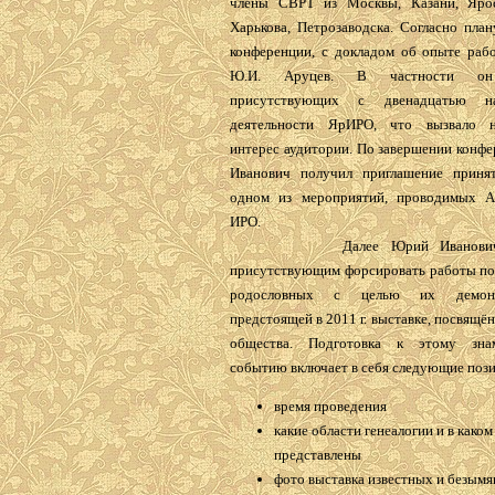
члены СВРТ из Москвы, Казани, Ярос
Харькова, Петрозаводска. Согласно пла
конференции, с докладом об опыте раб
Ю.И. Аруцев. В частности он 
присутствующих с двенадцатью на
деятельности ЯрИРО, что вызвало н
интерес аудитории. По завершении конф
Иванович получил приглашение приня
одном из мероприятий, проводимых А
ИРО.
Далее Юрий Иванович п
присутствующим форсировать работы по
родословных с целью их демон
предстоящей в 2011 г. выставке, посвящё
общества. Подготовка к этому знам
событию включает в себя следующие поз
время проведения
какие области генеалогии и в како
представлены
фото выставка известных и безым