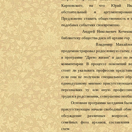
Карповского, на что Юрий Ива
обстоятельный и аргументирован
Предложено ставить общественность в и
подобных событиях своевременно.
Андрей Николаевич Кочешков 
библиотеку общества диск об архиве гор. 
Владимир Михайлович 
продемонстрировал родословную схему,
в программе "Древо жизни" и дал по н
комментарии. В процессе пояснений во
стоит ли указывать профессии представ
если они не получили специального обр
единодушному мнению присутствующих,
персоналиях ту или иную профессию
трудился родственник, совершенно необх
Основная программа заседания была 
присутствующие начали свободный обме
обсуждение различных вопросов, 
семейных фото архивов, составления
схем.