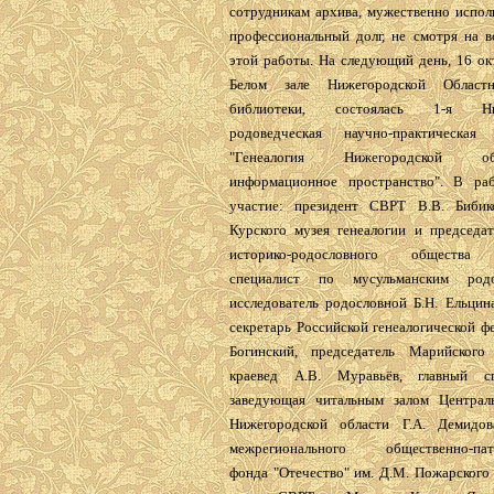
сотрудникам архива, мужественно испо
профессиональный долг, не смотря на в
этой работы. На следующий день, 16 ок
Белом зале Нижегородской Област
библиотеки, состоялась 1-я Ниж
родоведческая научно-практическая 
"Генеалогия Нижегородской 
информационное пространство". В ра
участие: президент СВРТ В.В. Бибик
Курского музея генеалогии и председат
историко-родословного общества 
специалист по мусульманским род
исследователь родословной Б.Н. Ельцин
секретарь Российской генеалогической ф
Богинский, председатель Марийско
краевед А.В. Муравьёв, главный с
заведующая читальным залом Централ
Нижегородской области Г.А. Демидов
межрегионального общественно-патр
фонда "Отечество" им. Д.М. Пожарского