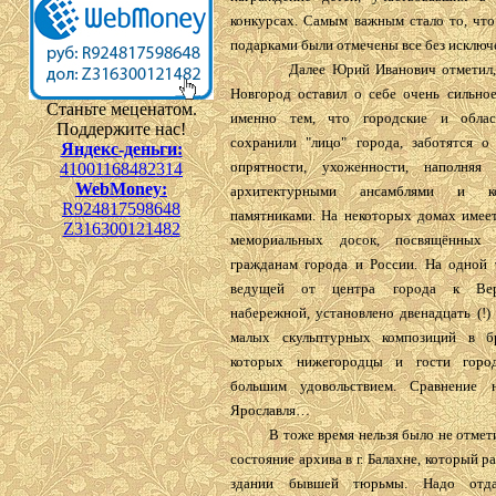
конкурсах. Самым важным стало то, что
подарками были отмечены все без исключ
Далее Юрий Иванович отметил, 
Новгород оставил о себе очень сильное
Станьте меценатом.
именно тем, что городские и облас
Поддержите нас!
сохранили "лицо" города, заботятся о 
Яндекс-деньги:
опрятности, ухоженности, наполняя 
41001168482314
WebMoney:
архитектурными ансамблями и ком
R924817598648
памятниками. На некоторых домах имеет
Z316300121482
мемориальных досок, посвящённых
гражданам города и России. На одной т
ведущей от центра города к Верх
набережной, установлено двенадцать (!)
малых скульптурных композиций в бр
которых нижегородцы и гости горо
большим удовольствием. Сравнение 
Ярославля…
В тоже время нельзя было не отмети
состояние архива в г. Балахне, который р
здании бывшей тюрьмы. Надо отда