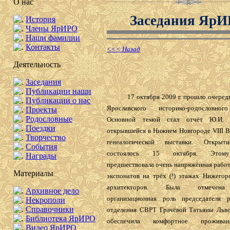
О нас
Заседания Яр
История
Члены ЯрИРО
Наши фамилии
Контакты
<<< Назад
Деятельность
Заседания
Публикации наши
17 октября 2009 г. прошло очередно
Публикации о нас
Ярославского историко-родословног
Проекты
Родословные
Основной темой стал отчёт Ю.И. 
Поездки
открывшейся в Нижнем Новгороде VIII В
Творчество
генеалогической выставки. Открыт
События
состоялось 15 октября. Этом
Награды
предшествовала очень напряжённая рабо
Материалы
экспонатов на трёх (!) этажах Нижегор
архитекторов. Была отмечена
Архивное дело
организационная роль председателя р
Некрополи
Справочники
отделения СВРТ Грачёвой Татьяны Льво
Библиотека ЯрИРО
обеспечила комфортное проживан
Видео ЯрИРО