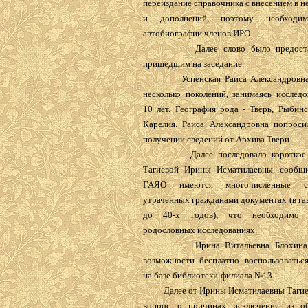
переиздание справочника с внесением в н
и дополнений, поэтому необходим
автобиографии членов ИРО.
Далее слово было предоставл
пришедшим на заседание.
Успенская Раиса Александровна и
несколько поколений, занимаясь исслед
10 лет. География рода - Тверь, Рыбинс
Карелия. Раиса Александровна попрос
получении сведений от Архива Твери.
Далее последовало короткое в
Тагиевой Ирины Исматилаевны, сообщ
ГАЯО имеются многочисленные с
утраченных гражданами документах (в га
до 40-х годов), что необходимо 
родословных исследованиях.
Ирина Витальевна Блохина с
возможности бесплатно воспользоватьс
на базе библиотеки-филиала №13.
Далее от Ирины Исматилаевны Тагиев
вопрос о причинах исключения из об