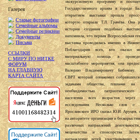
экскурсионную программу и посеще
Государственного архива в городе Ба
Галерея
открытием выставки прошла пресс-к
Старые фотографии
которую открыла Т.Л. Грачёва. Она р
Семейные альбомы
истории создания подобных выста
Семейные реликвии
напомнила, что первая Всероссийская ге
Документы
Письма
выставка проводилась именно в Нижне
Поблагодарив всех, кто оказал м
ССЫЛКИ
материальную помощь в проведе
С МИРУ ПО НИТКЕ
масштабного мероприятия, она предос
ФОРУМ
НА ГЛАВНУЮ
Валерию Владимировичу Бибикову. П
КАРТА САЙТА
СВРТ который ознакомил собравшихся
задачами общества, планами на
необходимостью патриотического 
населения всех возрастов через 
исследования. Несколько слов о д
Ярославского ИРО сказал Ю.И. Аруцев, 
на авторитете организации и бескорыстии
различных направлений деятельности
меценатства и спонсорства. Затем
награждение детей, участвовавших в