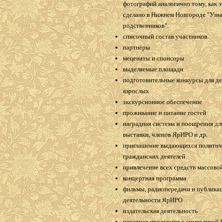
фотографий аналогично тому, как 
сделано в Нижнем Новгороде "Узн
родственников".
списочный состав участников.
партнёры
меценаты и спонсоры
выделяемые площади
подготовительные конкурсы для де
взрослых
экскурсионное обеспечение
проживание и питание гостей
наградная система и поощрения дл
выставки, членов ЯрИРО и др.
приглашение выдающихся политич
гражданских деятелей
привлечение всех средств массов
концертная программа
фильмы, радиопередачи и публика
деятельности ЯрИРО
издательская деятельность
печатная продукция с символикой