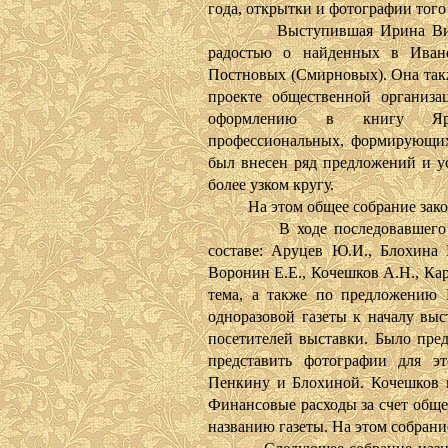
года, открытки и фотографии того
Выступившая Ирина Виталье
радостью о найденных в Иван
Постновых (Смирновых). Она так
проекте общественной организа
оформлению в книгу Ярос
профессиональных, формирующих
был внесен ряд предложений и у
более узком кругу.
На этом общее собрание закон
В ходе последовавшего за 
составе: Аруцев Ю.И., Блохина 
Воронин Е.Е., Кочешков А.Н., Ка
тема, а также по предложению 
одноразовой газеты к началу выс
посетителей выставки. Было пред
представить фотографии для эт
Пенкину и Блохиной. Кочешков в
Финансовые расходы за счет обще
названию газеты. На этом собрани