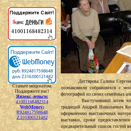
Дегтярева Галина Сергеевна
Станьте меценатом.
познакомили собравшихся с мн
Поддержите нас!
фотографий из своих семейных ал
Яндекс-деньги:
Выступивший затем член С
41001168482314
WebMoney:
традиций Андрей Николаевич Коч
R924817598648
оформлению выставочных материа
Z316300121482
выставки, сроки предоставления
предварительный список гостей в