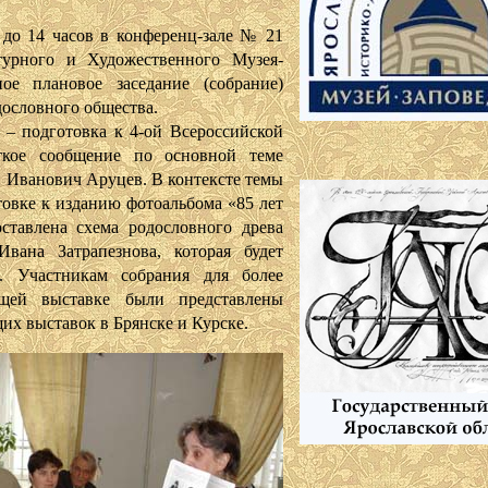
14 часов в конференц-зале № 21
турного и Художественного Музея-
ное плановое заседание (собрание)
дословного общества.
одготовка к 4-ой Всероссийской
аткое сообщение по основной теме
 Иванович Аруцев. В контексте темы
товке к изданию фотоальбома «85 лет
ставлена схема родословного древа
Ивана Затрапезнова, которая будет
е. Участникам собрания для более
ущей выставке были представлены
х выставок в Брянске и Курске.