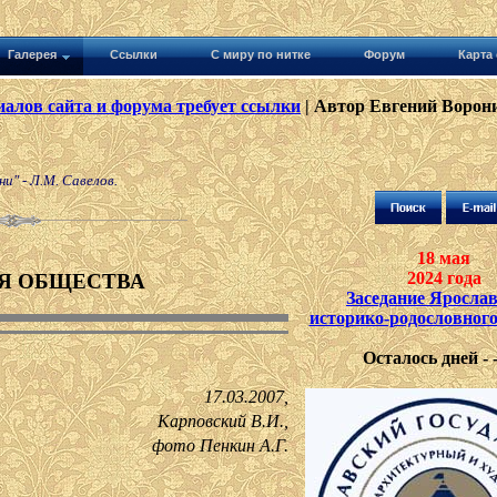
Галерея
Ссылки
С миру по нитке
Форум
Карта 
алов сайта и форума требует ссылки
| Автор Евгений Ворони
и" - Л.М. Савелов.
18 мая
2024 года
Я ОБЩЕСТВА
Заседание Ярослав
историко-родословног
Осталось дней - 
17.03.2007,
Карповский В.И.,
фото Пенкин А.Г.