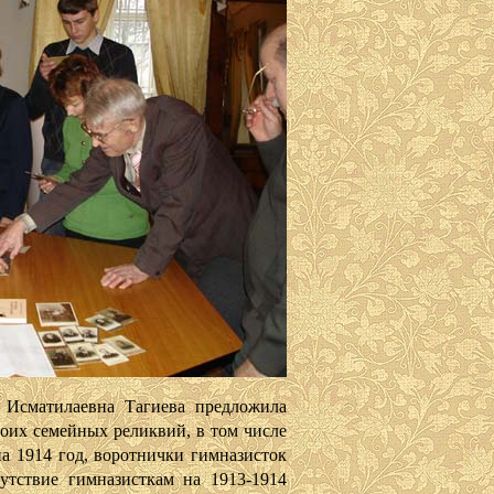
илаевна Тагиева предложила
воих семейных реликвий, в том числе
на 1914 год, воротнички гимназисток
путствие гимназисткам на 1913-1914