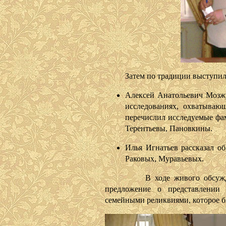
Затем по традиции выступили
Алексей Анатольевич Мозжу
исследованиях, охватывающ
перечислил исследуемые фа
Терентьевы, Пановкины.
Илья Игнатьев рассказал о
Раковых, Муравьевых.
В ходе живого обсуждения
предложение о представлении 
семейными реликвиями, которое б