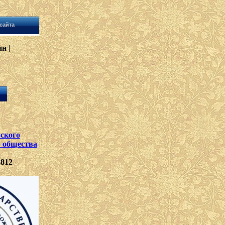
сайта
н |
ского
о общества
-812