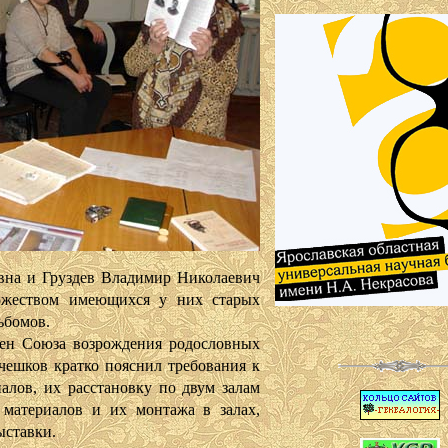
 и Груздев Владимир Николаевич
ожеством имеющихся у них старых
ьбомов.
оюза возрождения родословных
ешков кратко пояснил требования к
лов, их расстановку по двум залам
 материалов и их монтажа в залах,
ыставки.