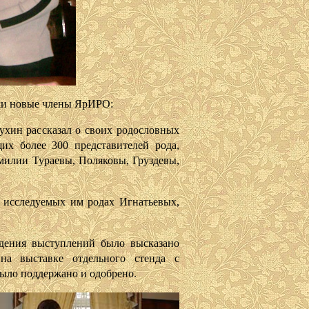
 новые члены ЯрИРО:
хин рассказал о своих родословных
их более 300 представителей рода,
милии Тураевы, Поляковы, Груздевы,
б исследуемых им родах Игнатьевых,
 выступлений было высказано
на выставке отдельного стенда с
ыло поддержано и одобрено.