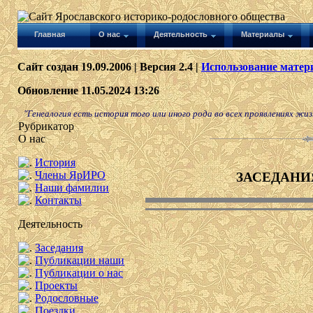
Главная
О нас
Деятельность
Материалы
Сайт создан 19.09.2006 | Версия 2.4 |
Использование матери
Обновление 11.05.2024 13:26
"Генеалогия есть история того или иного рода во всех проявлениях жизн
Рубрикатор
О нас
История
Члены ЯрИРО
ЗАСЕДАНИ
Наши фамилии
Контакты
Деятельность
Заседания
Публикации наши
Публикации о нас
Проекты
Родословные
Поездки