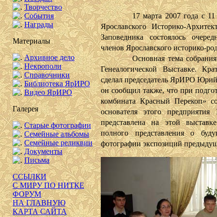
Творчество
События
17 марта 2007 года с 11 до 
Награды
Ярославского Историко-Архитек
Заповедника состоялось очеред
Материалы
членов Ярославского историко-ро
Архивное дело
Основная тема собрания – п
Некрополи
Генеалогической Выставке. Кр
Справочники
сделал председатель ЯрИРО Юрий
Библиотека ЯрИРО
он сообщил также, что при подго
Видео ЯрИРО
комбината Красный Перекоп» со
Галерея
основателя этого предприятия 
представлена на этой выставк
Старые фотографии
полного представления о буд
Семейные альбомы
Семейные реликвии
фотографии экспозиций предыдущи
Документы
Письма
ССЫЛКИ
С МИРУ ПО НИТКЕ
ФОРУМ
НА ГЛАВНУЮ
КАРТА САЙТА