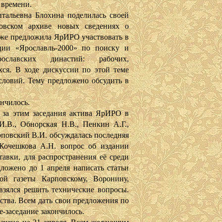
 времени.
вна Блохина поделилась своей
овском архиве новых сведениях о
же предложила ЯрИРО участвовать в
ции «Ярославль-2000» по поиску и
лавских династий: рабочих,
ся. В ходе дискуссии по этой теме
словий. Тему предложено обсудить в
чилось.
этим заседания актива ЯрИРО в
И.В., Обнорская Н.В., Пенкин А.Г.,
рповский В.И. обсуждалась последняя
Кочешкова А.Н. вопрос об издании
тавки, для распространения её среди
ложено до 1 апреля написать статьи
ой газеты Карповскому, Воронину,
зялся решить технические вопросы.
ства. Всем дать свои предложения по
е-заседание закончилось.