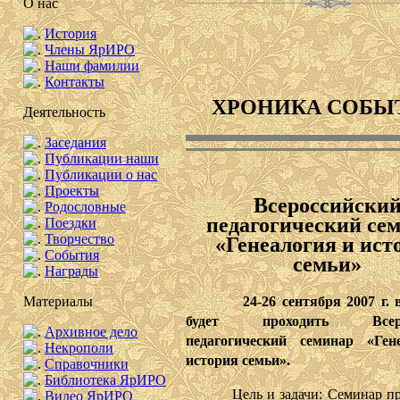
О нас
История
Члены ЯрИРО
Наши фамилии
Контакты
ХРОНИКА СОБЫ
Деятельность
Заседания
Публикации наши
Публикации о нас
Проекты
Всероссийски
Родословные
педагогический се
Поездки
Творчество
«Генеалогия и ист
События
семьи»
Награды
24-26 сентября 2007 г. в 
Материалы
будет проходить Всеро
Архивное дело
педагогический семинар «Ген
Некрополи
история семьи».
Справочники
Библиотека ЯрИРО
Цель и задачи: Семинар про
Видео ЯрИРО