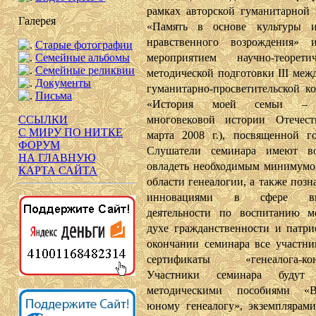
рамках авторской гуманитарной
Галерея
«Память в основе культуры и
нравственного возрождения» и
Старые фотографии
мероприятием научно-теорет
Семейные альбомы
Семейные реликвии
методической подготовки III меж
Документы
гуманитарно-просветительской к
Письма
«История моей семьи – 
многовековой истории Отечест
ССЫЛКИ
С МИРУ ПО НИТКЕ
марта 2008 г.), посвященной г
ФОРУМ
Слушатели семинара имеют во
НА ГЛАВНУЮ
овладеть необходимым минимумо
КАРТА САЙТА
области генеалогии, а также позн
инновациями в сфере вне
деятельности по воспитанию м
духе гражданственности и патри
окончании семинара все участни
сертификаты «генеалога-конс
Участники семинара будут
методическими пособиями 
юному генеалогу», экземплярам