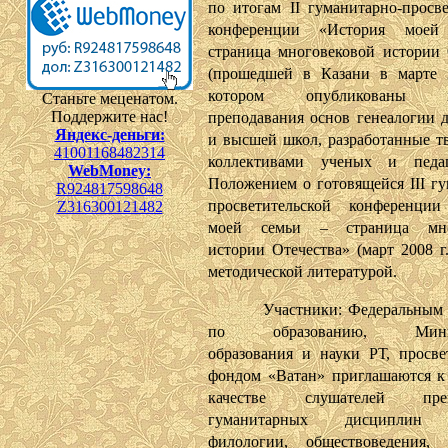
по итогам II гуманитарно-просве
конференции «История мое
страница многовековой истории 
(прошедшей в Казани в марте 2
котором опубликованы п
Станьте меценатом.
Поддержите нас!
преподавания основ генеалогии д
Яндекс-деньги:
и высшей школ, разработанные т
41001168482314
коллективами ученых и педа
WebMoney:
Положением о готовящейся III гу
R924817598648
просветительской конференции
Z316300121482
моей семьи – страница мно
истории Отечества» (март 2008 г
методической литературой.
Участники: Федеральным а
по образованию, Минис
образования и науки РТ, просве
фондом «Ватан» приглашаются к
качестве слушателей преп
гуманитарных дисциплин (
филологии, обществоведения, 