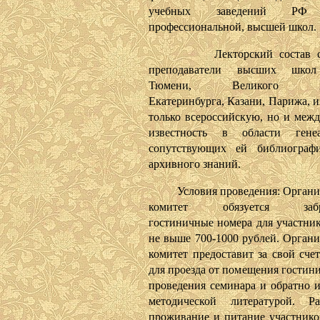
учебных заведений РФ 
профессиональной, высшей школ.
Лекторский состав сем
преподаватели высших шко
Тюмени, Великого Нов
Екатеринбурга, Казани, Парижа, 
только всероссийскую, но и меж
известность в области гене
сопутствующих ей библиографи
архивного знаний.
Условия проведения: Органи
комитет обязуется забро
гостиничные номера для участник
не выше 700-1000 рублей. Орган
комитет предоставит за свой сче
для проезда от помещения гостин
проведения семинара и обратно и
методической литературой. Р
проживание и питание участнико