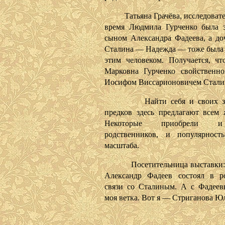
Татьяна Грачёва, исследовател
время Людмила Гурченко была 
сыном Александра Фадеева, а до
Сталина — Надежда — тоже была 
этим человеком. Получается, ч
Марковна Гурченко свойственно
Иосифом Виссарионовичем Стали
Найти себя и своих зн
предков здесь предлагают всем
Некоторые приобрели 
родственников, и популярност
масштаба.
Посетительница выставки: 
Александр Фадеев состоял в р
связи со Сталиным. А с Фадеев
моя ветка. Вот я — Стриганова Ю