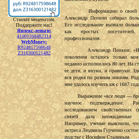
Информацию о своей се
Александр Пенкин собирал боль
Станьте меценатом.
Его исследование вызвало больш
Поддержите нас!
Яндекс-деньги:
как простых посетителе
41001168482314
профессионалов.
WebMoney:
R924817598648
Александр Пенкин: «Из 
Z316300121482
поколения осталось только мо
недавно исполнилось 80 лет. На ст
ее дети, и внуки, и правнуки. Зд
вся родня по разным линиям. Ро
мне удалось изучить аж с 1687 год
Выражение «все люди — брат
научное подтверждение. Р
исследованием свойственных (
связей дала неожиданные ре
Например, ученые выяснили, что
актриса Людмила Гурченко состои
родстве с Иосифом Сталиным.