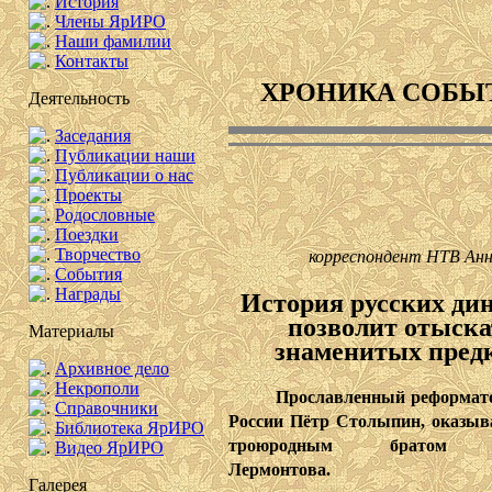
История
Члены ЯрИРО
Наши фамилии
Контакты
ХРОНИКА СОБЫ
Деятельность
Заседания
Публикации наши
Публикации о нас
Проекты
Родословные
Поездки
Творчество
корреспондент НТВ Анн
События
Награды
История русских ди
позволит отыска
Материалы
знаменитых предк
Архивное дело
Некрополи
Прославленный реформатор
Справочники
России Пётр Столыпин, оказыв
Библиотека ЯрИРО
троюродным братом 
Видео ЯрИРО
Лермонтова.
Галерея