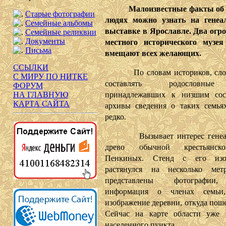
Малоизвестные факты об и
Старые фотографии
людях можно узнать на генеал
Семейные альбомы
выставке в Ярославле. Два огр
Семейные реликвии
Документы
местного исторического музея
Письма
вмещают всех желающих.
ССЫЛКИ
По словам историков, слож
С МИРУ ПО НИТКЕ
составлять родословны
ФОРУМ
принадлежавших к низшим сос
НА ГЛАВНУЮ
КАРТА САЙТА
архивы сведения о таких семья
редко.
Вызывает интерес генеало
древо обычной крестьянск
Пенкиных. Стенд с его изо
растянулся на несколько метр
представлены фотографии,
информация о членах семь
изображение деревни, откуда поше
Сейчас на карте области уже 
населенного пункта.