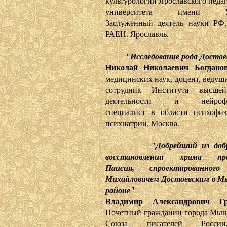
культурологии Ярославского педа
университета имени Уш
Заслуженный деятель науки РФ
РАЕН. Ярославль.
"Исследование рода Достое
Николай Николаевич Богдано
медицинских наук, доцент, ведущ
сотрудник Института высше
деятельности и нейрофиз
специалист в области психофи
психиатрии. Москва.
"Добрейший из доб
восстановлении храма пре
Паисия, спроектированног
Михайловичем Достоевским в М
районе"
Владимир Александрович Гр
Почетный гражданин города Мыш
Союза писателей Росси