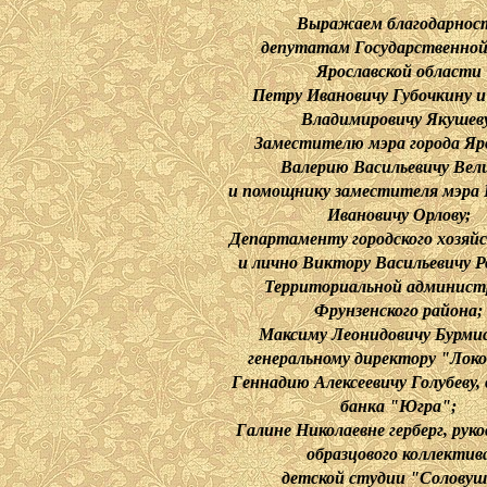
Выражаем благодарнос
депутатам Государственно
Ярославской области
Петру Ивановичу Губочкину и
Владимировичу Якушеву
Заместителю мэра города Яр
Валерию Васильевичу Вел
и помощнику заместителя мэра
Ивановичу Орлову;
Департаменту городского хозяй
и лично Виктору Васильевичу Р
Территориальной админист
Фрунзенского района;
Максиму Леонидовичу Бурмис
генеральному директору "Лок
Геннадию Алексеевичу Голубеву,
банка "Югра";
Галине Николаевне герберг, рук
образцового коллектив
детской студии "Солову