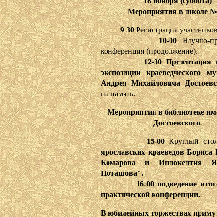
18 ноября (суббота)
Мероприятия в школе №
9-30
Регистрация участников
10-00
Научно-пр
конференция (продолжение).
12-30 Презентация
экспозиции краеведческого му
Андрея Михайловича Достоевс
на память.
Мероприятия в библиотеке им
Достоевского.
15-00
Круглый ст
ярославских краеведов Бориса
Комарова и Иннокентия Як
Поташова".
16-00 подведение итог
практической конференции.
В юбилейных торжествах примут