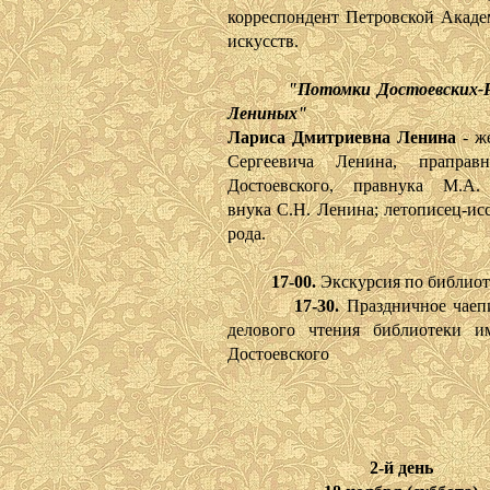
корреспондент Петровской Акаде
искусств.
"Потомки Достоевских-
Лениных"
Лариса Дмитриевна Ленина
- ж
Сергеевича Ленина, праправ
Достоевского, правнука М.А. 
внука С.Н. Ленина; летописец-ис
рода.
17-00.
Экскурсия по библиот
17-30.
Праздничное чаепи
делового чтения библиотеки и
Достоевского
2-й день