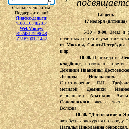
посвящает
Станьте меценатом.
Поддержите нас!
1-й день
Яндекс-деньги:
17 ноября (пятница)
41001168482314
WebMoney:
5-30 - 9-00.
Заезд и 
R924817598648
почетных гостей и участников к
Z316300121482
из Москвы, Санкт-Петербурга
и др.
10-00.
Панихида на
Лео
кладбище
, возложение цветов
Домники Ивановны Достоевско
Леонида Николаевича Тр
Стихотворение
Л.Н. Трефол
могилой Домники Ивано
исполнении
Анатолия Алекс
Соколовского
, актера театра
Волкова.
10-50.
"Достоевские и Я
автобусная экскурсия по городу. 
Наталья Николаевна обнорская
.