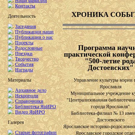
Наши фамилии
Контакты
ХРОНИКА СОБЫ
Деятельность
Заседания
Публикации наши
Публикации о нас
Проекты
Программа науч
Родословные
практической конфе
Поездки
Творчество
"500-летие род
События
Достоевских"
Награды
Управление культуры мэрии 
Материалы
Ярославля
Архивное дело
Муниципальное учреждение к
Некрополи
"Централизованная библиотечна
Справочники
города Ярославля"
Библиотека ЯрИРО
Видео ЯрИРО
Библиотека-филиал № 13 име
Достоевского
Галерея
Ярославское историко-родословно
Старые фотографии
Ярославское городское отде