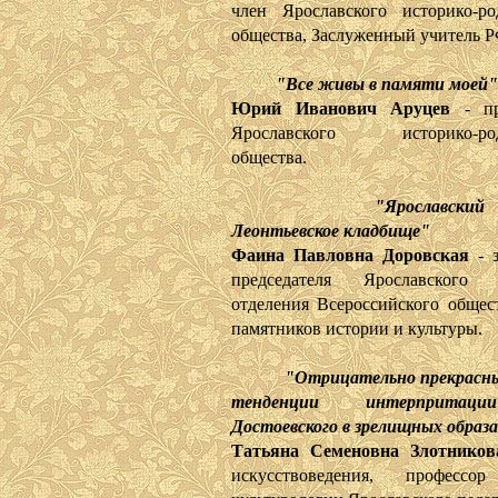
член Ярославского историко-ро
общества, Заслуженный учитель Р
"Все живы в памяти моей"
Юрий Иванович Аруцев
- пре
Ярославского историко-род
общества.
"Ярославский 
Леонтьевское кладбище"
Фаина Павловна Доровская
- з
председателя Ярославского г
отделения Всероссийского общес
памятников истории и культуры.
"Отрицательно прекрасны
тенденции интерпритац
Достоевского в зрелищных образ
Татьяна Семеновна Злотников
искусствоведения, профессо