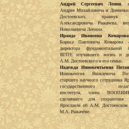
Андрей Сергеевич Ленин
, п
Андрея Михайловича и Домники
Достоевских, правнук 
Александровича Рыкачева, вн
Николаевича Ленина.
Ираида Ивановна Комарова
Бориса Павловича Комарова 
директора фундаментальной б
ЯГПУ, изучавшего жизнь и дея
А.М. Достоевского и его семьи.
Надежда Иннокентьевна Пота
Иннокентия Яковлевича По
старшего научного сотрудника Яр
государственного педагог
института, члена ВООПИИ
сделавшего для сохранения
Ярославле об А.М. Достоевском 
М.А. Рыкачёве.