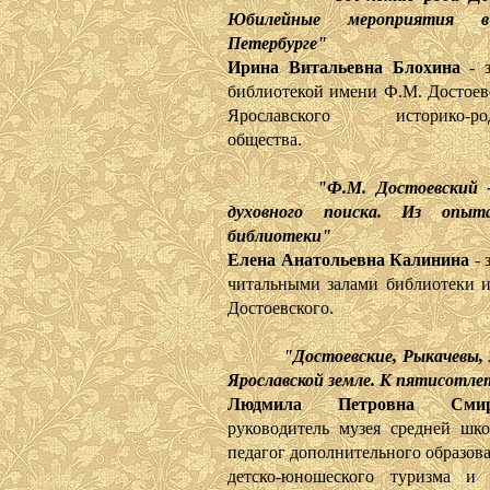
Юбилейные мероприятия 
Петербурге"
Ирина Витальевна Блохина
- з
библиотекой имени Ф.М. Достоевс
Ярославского историко-род
общества.
"Ф.М. Достоевский 
духовного поиска. Из опы
библиотеки"
Елена Анатольевна Калинина
- 
читальными залами библиотеки 
Достоевского.
"Достоевские, Рыкачевы,
Ярославской земле. К пятисотле
Людмила Петровна Смир
руководитель музея средней ш
педагог дополнительного образов
детско-юношеского туризма и 