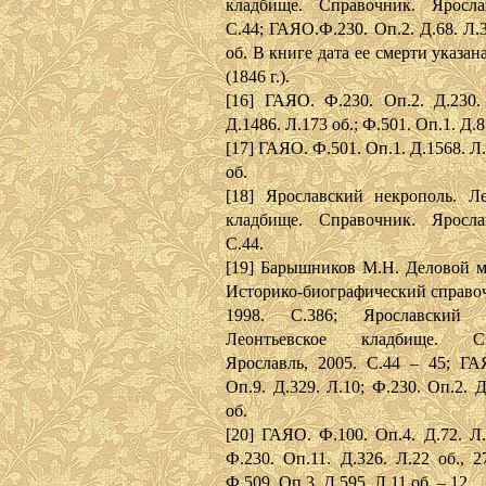
кладбище. Справочник. Яросла
С.44; ГАЯО.Ф.230. Оп.2. Д.68. Л.3
об. В книге дата ее смерти указа
(1846 г.).
[16] ГАЯО. Ф.230. Оп.2. Д.230. 
Д.1486. Л.173 об.; Ф.501. Оп.1. Д.8
[17] ГАЯО. Ф.501. Оп.1. Д.1568. Л.
об.
[18] Ярославский некрополь. Ле
кладбище. Справочник. Яросла
С.44.
[19] Барышников М.Н. Деловой м
Историко-биографический справоч
1998. С.386; Ярославский н
Леонтьевское кладбище. Сп
Ярославль, 2005. С.44 – 45; ГА
Оп.9. Д.329. Л.10; Ф.230. Оп.2. Д
об.
[20] ГАЯО. Ф.100. Оп.4. Д.72. Л.
Ф.230. Оп.11. Д.326. Л.22 об., 2
Ф.509. Оп.3. Д.595. Л.11 об. – 12.