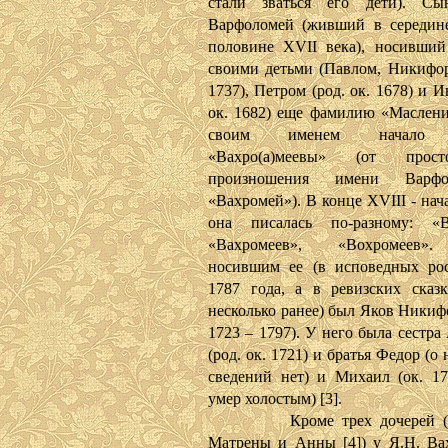
стали зваться его дети). Сы
Варфоломей (живший в середин
половине XVII века), носивший
своими детьми (Павлом, Никифор
1737), Петром (род. ок. 1678) и И
ок. 1682) еще фамилию «Маслени
своим именем начало 
«Вахро(а)меевы» (от просто
произношения имени Варф
«Вахромей»). В конце XVIII - нач
она писалась по-разному: «Ва
«Вахромеев», «Вохромеев»
носившим ее (в исповедных ро
1787 года, а в ревизских сказ
несколько ранее) был Яков Никиф
1723 – 1797). У него была сестр
(род. ок. 1721) и братья Федор (о
сведений нет) и Михаил (ок. 17
умер холостым) [3].
Кроме трех дочерей (Пр
Матрены и Анны [4]) у Я.Н. Вах