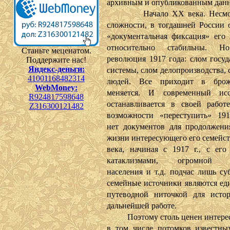
архивным и опубликованным дан
Начало XX века. Несмотр
сложности, в тогдашней России 
«документальная фиксация» его
относительно стабильны. 
Станьте меценатом.
революция 1917 года: слом госуд
Поддержите нас!
Яндекс-деньги:
системы, слом делопроизводства,
41001168482314
людей. Все приходит в брож
WebMoney:
меняется. И современный иссл
R924817598648
останавливается в своей работ
Z316300121482
возможности «переступить» 1917
нет документов для продолжени
жизни интересующего его семейст
века, начиная с 1917 г., с ег
катаклизмами, огромной м
населения и т.д. подчас лишь су
семейные источники являются ед
путеводной ниточкой для исто
дальнейшей работе.
Поэтому столь ценен интерес 
в том числе потомков известны