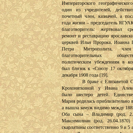
Императорского географического
один из учредителей, действи
почетный член, казначей, а пос
года жизни – председатель ЯГУА
благотворитель: жертвовал ср
ремонт и реставрацию ярославски
церквей Ильи Пророка, Иоанна 
Петра Митрополита, чле
благотворительных общ
политическим убеждениям в ко
был близок к «Союзу 17 октября
декабря 1908 года [19].
В браке с Елизаветой Се
Крохоняткиной у Ивана Алекс
было шестеро детей. Единстве
Мария родилась приблизительно в
а вышла замуж видимо между 1885
Оба сына – Владимир (род. 2.
Максимилиан (род. 26.04.1870)
скарлатины соответственно 9 и 5 