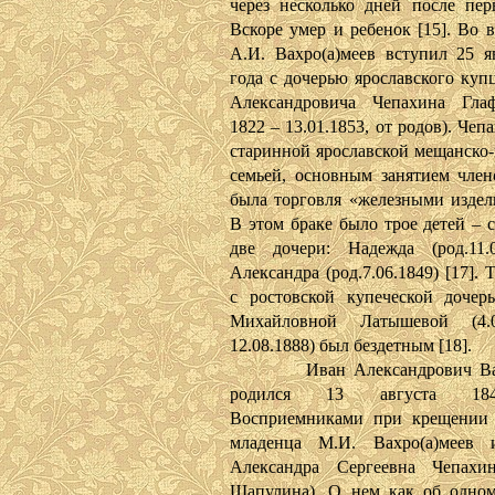
через несколько дней после пер
Вскоре умер и ребенок [15]. Во 
А.И. Вахро(а)меев вступил 25 я
года с дочерью ярославского куп
Александровича Чепахина Глаф
1822 – 13.01.1853, от родов). Че
старинной ярославской мещанско-
семьей, основным занятием член
была торговля «железными издели
В этом браке было трое детей – 
две дочери: Надежда (род.11.
Александра (род.7.06.1849) [17]. 
с ростовской купеческой доче
Михайловной Латышевой (4.
12.08.1888) был бездетным [18].
Иван Александрович Вахр
родился 13 августа 18
Восприемниками при крещении 
младенца М.И. Вахро(а)меев 
Александра Сергеевна Чепахин
Шапулина). О нем как об одно