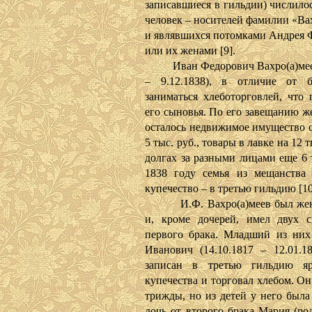
записавшиеся в гильдии) числило
человек – носителей фамилии «Ва
и являвшихся потомками Андрея 
или их женами [9].
Иван Федорович Вахро(а)меев 
– 9.12.1838), в отличие от б
заниматься хлеботорговлей, что 
его сыновья. По его завещанию ж
осталось недвижимое имущество 
5 тыс. руб., товары в лавке на 12 т
долгах за разными лицами еще 6 
1838 году семья из мещанства
купечество – в третью гильдию [10
И.Ф. Вахро(а)меев был жен
и, кроме дочерей, имел двух 
первого брака. Младший из ни
Иванович (14.10.1817 – 12.01.1
записан в третью гильдию яро
купечества и торговал хлебом. О
трижды, но из детей у него была
дочь от второго брака Мария (род