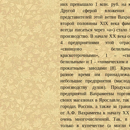
них превышало 1 млн. руб. на к
Другой сферой вложения к
представителей этой ветви Вахра
второй половины XIX века фам
всегда писаться через «а») стало
производство. В начале XX века 
4 предприятиями этой отр
«свинцово – белиль
краскотерочными», 1 – «с
белильным» и 1 – «химическим и 
прокатным» заводами [8]. Кро
разное время им принадлежа
небольшие предприятия (маслод
производству духов). Продукц
предприятий Вахрамеевы торго
своих магазинах в Ярославле, так
городах России, а также за гран
от А.Ф. Вахрамеева к началу XX 
очень многочисленной. Так, в
только в купечестве (а могли