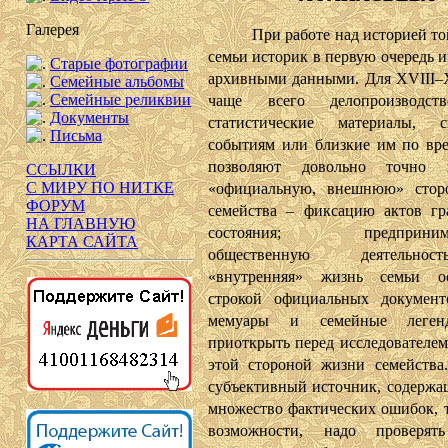
Галерея
При работе над историей той
семьи историк в первую очередь и
Старые фотографии
архивными данными. Для XVIII–X
Семейные альбомы
Семейные реликвии
чаще всего делопроизводс
Документы
статистические материалы, с
Письма
событиям или близкие им по вр
позволяют довольно точно п
ССЫЛКИ
С МИРУ ПО НИТКЕ
«официальную, внешнюю» стор
ФОРУМ
семейства – фиксацию актов гр
НА ГЛАВНУЮ
состояния; предпринимат
КАРТА САЙТА
общественную деятельн
«внутренняя» жизнь семьи ос
строкой официальных документ
мемуары и семейные леген
приоткрыть перед исследователем
этой стороной жизни семейства
субъективный источник, содержа
множество фактических ошибок, т
возможности, надо проверя