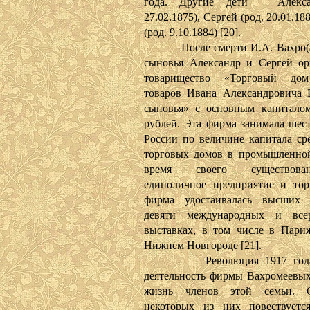
года. Другие дети – Алекса
27.02.1875), Сергей (род. 20.01.18
(род. 9.10.1884) [20].
После смерти И.А. Вахро(а)
сыновья Александр и Сергей ор
товарищество «Торговый до
товаров Ивана Александровича 
сыновья» с основным капитало
рублей. Эта фирма занимала шест
России по величине капитала ср
торговых домов в промышленной
время своего существов
единоличное предприятие и то
фирма удостаивалась высших 
девяти международных и всер
выставках, в том числе в Париж
Нижнем Новгороде [21].
Революция 1917 года п
деятельность фирмы Вахромеевых
жизнь членов этой семьи. 
некоторых из них повествуетс