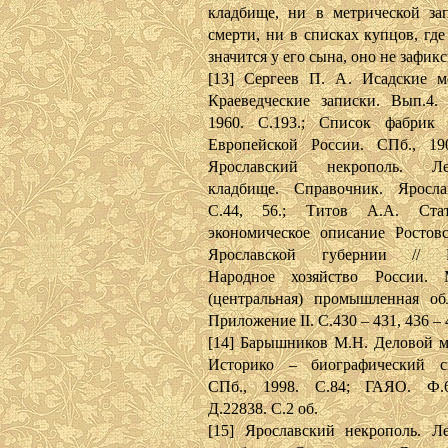
кладбище, ни в метрической за
смерти, ни в списках купцов, где
значится у его сына, оно не зафик
[13] Сергеев П. А. Исадские м
Краеведческие записки. Вып.4. 
1960. С.193.; Список фабрик 
Европейской России. СПб., 190
Ярославский некрополь. Лео
кладбище. Справочник. Яросла
С.44, 56.; Титов А.А. Ста
экономическое описание Ростовс
Ярославской губернии // Бе
Народное хозяйство России. М
(центральная) промышленная обла
Приложение II. С.430 – 431, 436 – 
[14] Барышников М.Н. Деловой м
Историко – биографический сп
СПб., 1998. С.84; ГАЯО. Ф.6
Д.22838. С.2 об.
[15] Ярославский некрополь. Ле