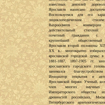
известных деятелей доревол
Ярославля написано достаточ
Воспользуемся для его харак
энциклопедическим стил
Вахро(а)меев - коммерции 
действительный статский 
почетный гражданин г. Яр
крупнейший общественный
Ярославля второй половины XI
XX в.: многократно избиралс
ярославской городской думы; в 
1881-1887, 1897-1905 гг. зан
ярославского городского голов
занимался благоустройство
Инициатор открытия и авт
Ярославской биржи. Ученый, кол
член многих научных о
Императорского общества 
древностей российских, Моск
Петербургского археологически