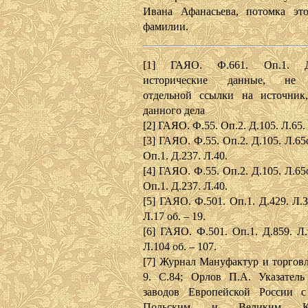
Ивана Афанасьева, потомка эт
фамилии.
[1] ГАЯО. Ф.661. Оп.1. Д
исторические данные, не
отдельной ссылки на источник
данного дела
[2] ГАЯО. Ф.55. Оп.2. Д.105. Л.65.
[3] ГАЯО. Ф.55. Оп.2. Д.105. Л.65о
Оп.1. Д.237. Л.40.
[4] ГАЯО. Ф.55. Оп.2. Д.105. Л.65о
Оп.1. Д.237. Л.40.
[5] ГАЯО. Ф.501. Оп.1. Д.429. Л.3
Л.17 об. – 19.
[6] ГАЯО. Ф.501. Оп.1. Д.859. Л.
Л.104 об. – 107.
[7] Журнал Мануфактур и торговл
9. С.84; Орлов П.А. Указател
заводов Европейской России с
Польским и Великим Кн