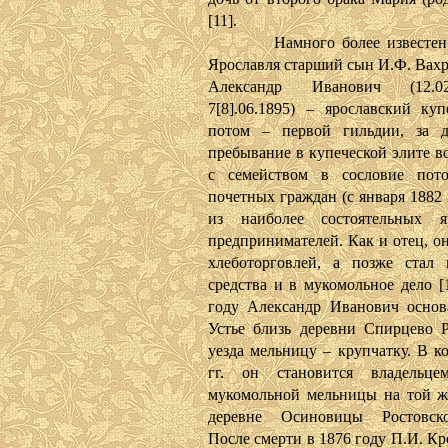
[11].
Намного более известен в
Ярославля старший сын И.Ф. Вахр
Александр Иванович (12.0
7[8].06.1895) – ярославский куп
потом – первой гильдии, за д
пребывание в купеческой элите в
с семейством в сословие пото
почетных граждан (с января 1882 
из наиболее состоятельных яр
предпринимателей. Как и отец, о
хлеботорговлей, а позже стал 
средства и в мукомольное дело [
году Александр Иванович основ
Устье близь деревни Спирцево Р
уезда мельницу – крупчатку. В к
гг. он становится владельце
мукомольной мельницы на той ж
деревне Осиновицы Ростовско
После смерти в 1876 году П.И. К