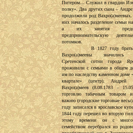
Питером… Служил в гвардии Из
полку». Два других сына – Андре
продолжили род Вахро(а)меевых.
них началось разделение семьи на
а их занятия предопр
предпринимательскую деятел
потомков.
В 1827 году братья 
Вахро(а)меевы значились 
Сретенской сотни города Яр
проживали с семьями в общем д
им по наследству каменном доме «
квартале» (центр). Андрей 
Вахро(а)меев (8.08.1783 – 15.05
торговлю табачным товаром и
важню (городские торговые весы)
году записался в ярославское купе
1844 году перешел во вторую гил
этому времени он с много
семейством перебрался из родов