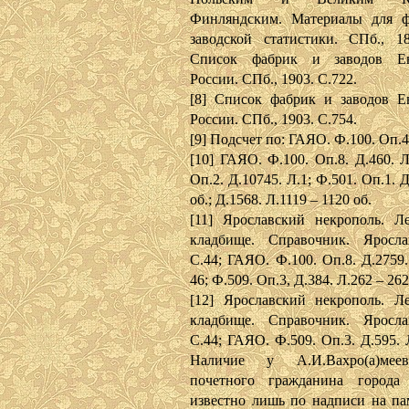
Финляндским. Материалы для ф
заводской статистики. СПб., 18
Список фабрик и заводов Ев
России. СПб., 1903. С.722.
[8] Список фабрик и заводов Е
России. СПб., 1903. С.754.
[9] Подсчет по: ГАЯО. Ф.100. Оп.4
[10] ГАЯО. Ф.100. Оп.8. Д.460. Л
Оп.2. Д.10745. Л.1; Ф.501. Оп.1. Д
об.; Д.1568. Л.1119 – 1120 об.
[11] Ярославский некрополь. Ле
кладбище. Справочник. Яросла
С.44; ГАЯО. Ф.100. Оп.8. Д.2759.
46; Ф.509. Оп.3, Д.384. Л.262 – 262
[12] Ярославский некрополь. Ле
кладбище. Справочник. Яросла
С.44; ГАЯО. Ф.509. Оп.3. Д.595. Л
Наличие у А.И.Вахро(а)мее
почетного гражданина города 
известно лишь по надписи на па