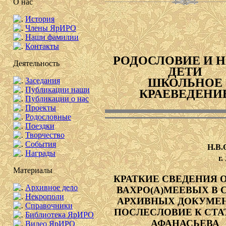
О нас
История
Члены ЯрИРО
Наши фамилии
Контакты
РОДОСЛОВИЕ И 
Деятельность
ДЕТИ
ШКОЛЬНОЕ
Заседания
Публикации наши
КРАЕВЕДЕНИ
Публикации о нас
Проекты
Родословные
Поездки
Творчество
События
Н.В.
Награды
г
Материалы
КРАТКИЕ СВЕДЕНИЯ О
Архивное дело
ВАХРО(А)МЕЕВЫХ В 
Некрополи
АРХИВНЫХ ДОКУМЕН
Справочники
ПОСЛЕСЛОВИЕ К СТАТ
Библиотека ЯрИРО
АФАНАСЬЕВА
Видео ЯрИРО