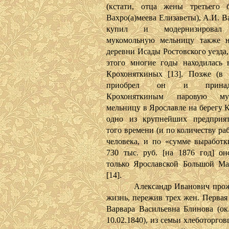
(кстати, отца жены третьего 
Вахро(а)меева Елизаветы), А.И. В
купил и модернизировал
мукомольную мельницу также н
деревни Исады Ростовского уезда,
этого многие годы находилась 
Крохоняткиных [13]. Позже (в 
приобрел он и принадл
Крохоняткиным паровую му
мельницу в Ярославле на берегу 
одно из крупнейших предприят
того времени (и по количеству ра
человека, и по «сумме выработк
730 тыс. руб. [на 1876 год] он
только Ярославской Большой Ма
[14].
Александр Иванович прожи
жизнь, пережив трех жен. Первая
Варвара Васильевна Блинова (ок.
10.02.1840), из семьи хлеботоргов