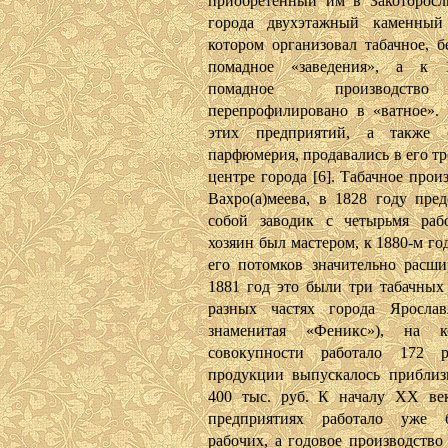
приобретенный им в Закоторосл
города двухэтажный каменный
котором организовал табачное, б
помадное «заведения», а к 
помадное производст
перепрофилировано в «ватное».
этих предприятий, а также 
парфюмерия, продавались в его тр
центре города [6]. Табачное прои
Вахро(а)меева, в 1828 году пред
собой заводик с четырьмя раб
хозяин был мастером, к 1880-м го
его потомков значительно расши
1881 год это были три табачных
разных частях города Ярослав
знаменитая «Феникс»), на 
совокупности работало 172 р
продукции выпускалось приблиз
400 тыс. руб. К началу XX ве
предприятиях работало уже 
рабочих, а годовое производство