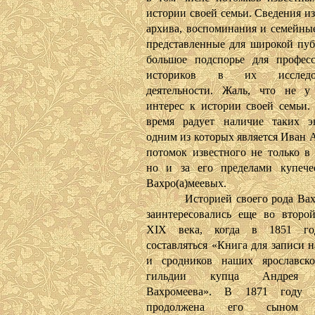
истории своей семьи. Сведения и
архива, воспоминания и семейные
представленные для широкой пуб
большое подспорье для профес
историков в их исследова
деятельности. Жаль, что не у
интерес к истории своей семьи.
время радует наличие таких эн
одним из которых является Иван 
потомок известного не только в 
но и за его пределами купече
Вахро(а)меевых.
Историей своего рода Вахр
заинтересовались еще во второ
XIX века, когда в 1851 го
составляться «Книга для записи 
и сродников наших ярославско
гильдии купца Андрея 
Вахромеева». В 1871 году
продолжена его сыном 