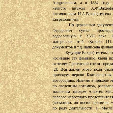
Андреевичем, а в 1884 году п
начисто внуком А.Ф.Вахро(
племянником Н.А.Вахро(а)меева
Евграфовичем.
По церковным документа
Федорович сумел прослед
родословную с XVII века. 
материалов этой «Книги» [1],
документов и т.д. написана данная 
Будущие Вахро(а)меевы, тог
носившие эту фамилию, были п
жителям Сретенской сотни города
[2]. Вся жизнь этого рода была
приходом церкви Благовещения
Богородицы. Именно в приходе эт
по сведениям потомков, располаг
масляным заводом Алексея Мас
первого известного представителя
(возможно, он носил прозвище 
по роду деятельности, а «Масл