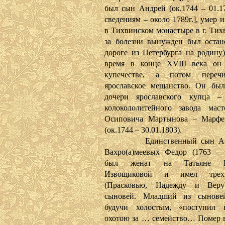
был сын Андрей (ок.1744 – 01.17
сведениям – около 1789г.], умер 
в Тихвинском монастыре в г. Тихв
за болезни вынужден был остан
дороге из Петербурга на родину)
время в конце XVIII века он
купечестве, а потом переч
ярославское мещанство. Он бы
дочери ярославского купца – 
колокололитейного завода мас
Осиповича Мартынова – Марфе
(ок.1744 – 30.01.1803).
Единственный сын А.Я.
Вахро(а)меевых Федор (1763 – 2
был женат на Татьяне Ва
Извощиковой и имел трех
(Прасковью, Надежду и Вер
сыновей. Младший из сынове
будучи холостым, «поступил 
охотою за … семейство… Помер в