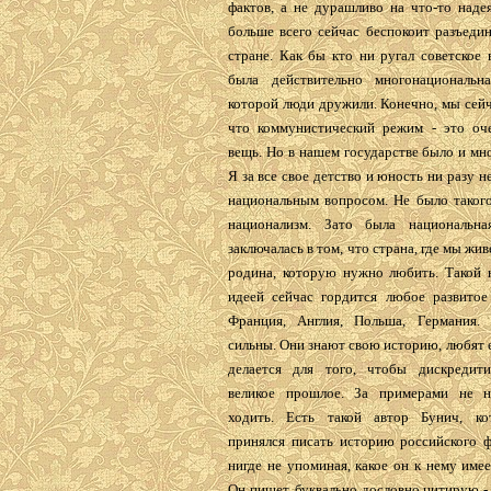
фактов, а не дурашливо на что-то наде
больше всего сейчас беспокоит разъеди
стране. Как бы кто ни ругал советское 
была действительно многонациональн
которой люди дружили. Конечно, мы сей
что коммунистический режим - это оч
вещь. Но в нашем государстве было и мн
Я за все свое детство и юность ни разу н
национальным вопросом. Не было такого
национализм. Зато была национальна
заключалась в том, что страна, где мы жив
родина, которую нужно любить. Такой 
идеей сейчас гордится любое развитое 
Франция, Англия, Польша, Германия.
сильны. Они знают свою историю, любят ее
делается для того, чтобы дискредит
великое прошлое. За примерами не н
ходить. Есть такой автор Бунич, ко
принялся писать историю российского ф
нигде не упоминая, какое он к нему име
Он пишет, буквально дословно цитирую -