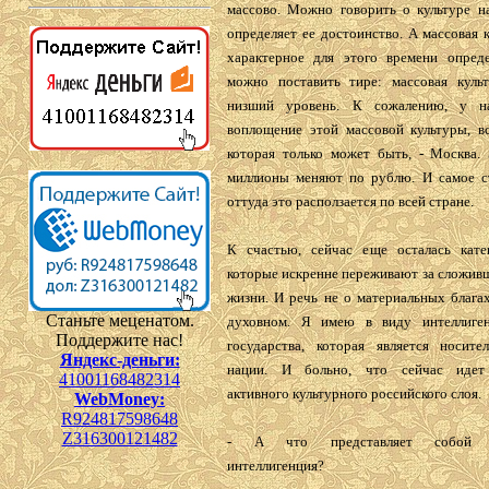
массово. Можно говорить о культуре на
определяет ее достоинство. А массовая к
характерное для этого времени опреде
можно поставить тире: массовая куль
низший уровень. К сожалению, у н
воплощение этой массовой культуры, вс
которая только может быть, - Москва. 
миллионы меняют по рублю. И самое с
оттуда это расползается по всей стране.
К счастью, сейчас еще осталась кате
которые искренне переживают за сложив
жизни. И речь не о материальных благах,
Станьте меценатом.
духовном. Я имею в виду интеллиге
Поддержите нас!
государства, которая является носите
Яндекс-деньги:
нации. И больно, что сейчас идет
41001168482314
активного культурного российского слоя.
WebMoney:
R924817598648
Z316300121482
- А что представляет собой с
интеллигенция?