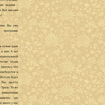
ши моряки -
. Вот как нам
ю!
яние. Вы уже
 программе
ть только одни
 к нам. А все
национальной
ически отдан
 прогноз, что
переберутся к
 Восток будет
 Нас просто
 Уралу. То же
 кавказскими
ываешь, где
к много у нас