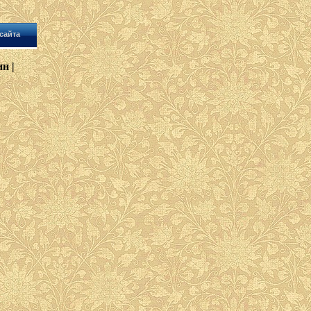
сайта
н |