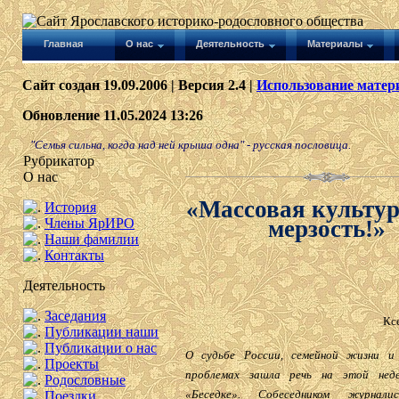
Главная
О нас
Деятельность
Материалы
Сайт создан 19.09.2006 | Версия 2.4 |
Использование матери
Обновление 11.05.2024 13:26
"Семья сильна, когда над ней крыша одна" - русская пословица.
Рубрикатор
О нас
«Массовая культура
История
Члены ЯрИРО
мерзость!»
Наши фамилии
Контакты
Деятельность
Заседания
Кс
Публикации наши
Публикации о нас
О судьбе России, семейной жизни и 
Проекты
проблемах зашла речь на этой нед
Родословные
«Беседке». Собеседником журнали
Поездки