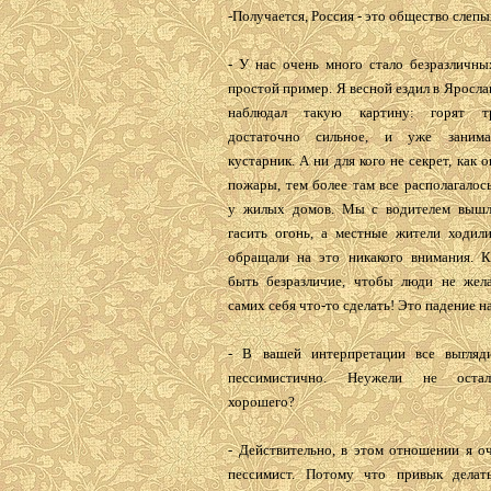
-Получается, Россия - это общество слепы
- У нас очень много стало безразличны
простой пример. Я весной ездил в Яросла
наблюдал такую картину: горят т
достаточно сильное, и уже занима
кустарник. А ни для кого не секрет, как 
пожары, тем более там все располагалос
у жилых домов. Мы с водителем вышл
гасить огонь, а местные жители ходил
обращали на это никакого внимания. 
быть безразличие, чтобы люди не жел
самих себя что-то сделать! Это падение н
- В вашей интерпретации все выгляд
пессимистично. Неужели не остал
хорошего?
- Действительно, в этом отношении я о
пессимист. Потому что привык делат