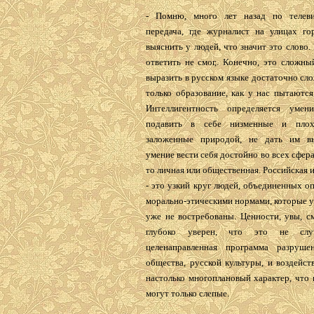
- Помню, много лет назад по телев
передача, где журналист на улицах го
выяснить у людей, что значит это слово.
ответить не смог,. Конечно, это сложны
выразить в русском языке достаточно сло
только образование, как у нас пытаются
Интеллигентность определяется умен
подавить в себе низменные и плохи
заложенные природой, не дать им вы
умение вести себя достойно во всех сфера
то личная или общественная. Российская 
- это узкий круг людей, объединенных 
морально-этическими нормами, которые 
уже не востребованы. Ценности, увы, с
глубоко уверен, что это не случ
целенаправленная программа разруше
общества, русской культуры, и воздейст
настолько многоплановый характер, что 
могут только слепые.