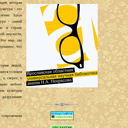
ции, которая
ультура - это
ление. Здесь
тура - самый
ас в стране
ей мерзости,
Это мир, где
трашное, что
гория людей,
шиеся условия
 а, скорее, о
нцию любого
лем культуры
 разрушение
овременная