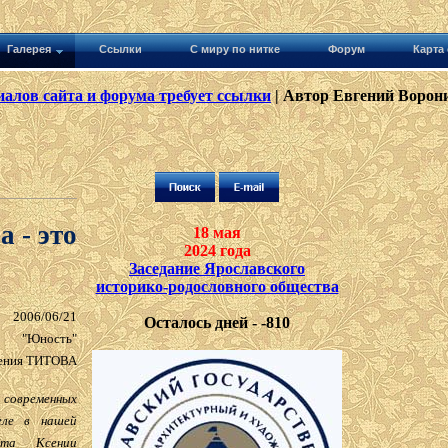
Галерея
Ссылки
С миру по нитке
Форум
Карта 
алов сайта и форума требует ссылки
| Автор Евгений Ворони
 - это
18 мая
2024 года
Заседание Ярославского
историко-родословного общества
2006/06/21
Осталось дней - -810
"Юность"
ения ТИТОВА
современных
еле в нашей
ста Ксении