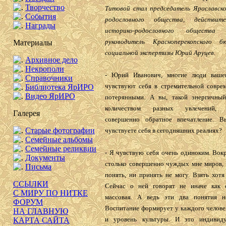
Творчество
Титовой стал председатель Ярославско
События
родословного общества, действит
Награды
историко-родословного общества
руководитель Красноперекопского б
Материалы
социальной экспертизы Юрий Аруцев.
Архивное дело
Некрополи
- Юрий Иванович, многие люди вашег
Справочники
чувствуют себя в стремительной совре
Библиотека ЯрИРО
Видео ЯрИРО
потерянными. А вы, такой энергичны
количеством разных увлечений, п
Галерея
совершенно обратное впечатление. В
Старые фотографии
чувствуете себя в сегодняшних реалиях?
Семейные альбомы
Семейные реликвии
- Я чувствую себя очень одиноким. Вок
Документы
столько совершенно чуждых мне миров, 
Письма
понять, ни принять не могу. Взять хотя
ССЫЛКИ
Сейчас о ней говорят не иначе как 
С МИРУ ПО НИТКЕ
массовая. А ведь эти два понятия н
ФОРУМ
Воспитание формирует у каждого челове
НА ГЛАВНУЮ
и уровень культуры. И это индивиду
КАРТА САЙТА