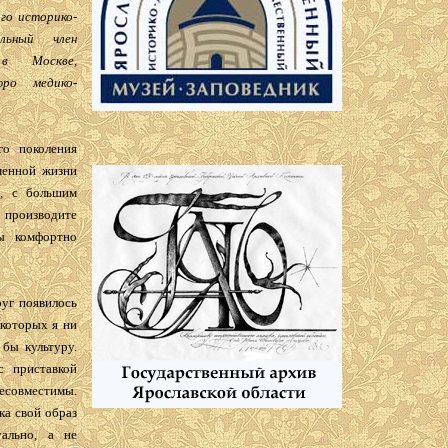
го историко-
ельный член
 в Москве,
юро медико-
о поколения
менной жизни
й, с большим
роизводите
ы комфортно
руг появилось
которых я ни
 бы культуру.
с приставкой
есовместимы.
ка свой образ
ально, а не