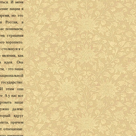
яться. И меня
нение нации в
время, но это
ая Россия, в
час понимаем,
ень страшная
ого хорошего.
е столкнулся с
 явления, как
я идея. Она
ем, - это наша
национальной
государство:
 И этим они
. А у нас все
ировать наше
ужно далеко
торый вдруг
лота, причем
ет отношение.
 что немецкие