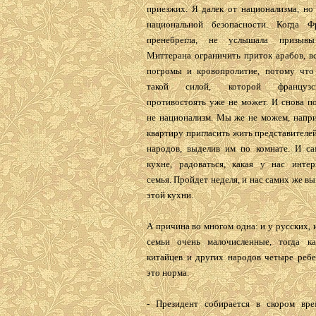
приезжих. Я далек от национализма, но
национальной безопасности. Когда Ф
пренебрегла, не услышала призывы
Миттерана ограничить приток арабов, в
погромы и кровопролитие, потому что
такой силой, которой француз
противостоять уже не может. И снова п
не национализм. Мы же не можем, напри
квартиру пригласить жить представителе
народов, выделив им по комнате. И са
кухне, радоваться, какая у нас интер
семья. Пройдет неделя, и нас самих же вы
этой кухни.
А причина во многом одна: и у русских, 
семьи очень малочисленные, тогда к
китайцев и других народов четыре ребе
это норма.
- Президент собирается в скором вр