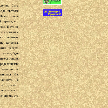
идению была
рода пытался
 Никто толком
й термин, его
жно. И это не
 представить.
ием человека
е качества,
йти наверх,
х жизни, будь
интеллигенция
определенными
у большинства
менились. И я
айность, а
ния русского
вия эти носят
не видеть это