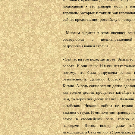
подводники - это рыцари моря, а на
тараканы, которых и топили как тараканов
сейчас представляют российскую истори
- Многим видится в этом внешнее вли
оговорились о целенаправленной
разрушения нашей страны…
- Сейчас на том поле, где играет Запад, ес
ворота. И они наши. И мячи летят только
потому, что была разрушена основа 
безопасности. Дальний Восток практ
Китаю. А ведь социологами давно сделан
как только десять процентов китайцев 
нам, то через пятьдесят лет весь Дальний
китайским. Никакой войны не нужно.
выдавят оттуда. И мы получим границу по
самое в европейской зоне, только с
народами. Летом иногда даже заб
находишься: в Сухуми или в Ярославле, та