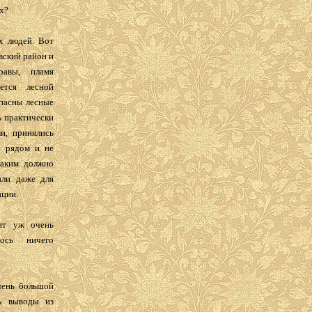
х?
х людей. Вот
вский район и
равы, пламя
ется лесной
опасны лесные
ь практически
и, принялись
и рядом и не
Каким должно
али даже для
ации.
ит уж очень
ось ничего
чень большой
ь выводы из