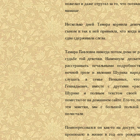
пожелал и даже отругал за то, что потак
мамаше.
Несколько дней Тамара кормила дево
сыном и так к ней привыкла, что когда 
едва сдерживала слезы.
Тамара Павловна никогда потом дома не р
судьбе той девочки. Намекнула: дескат
расстраивать печальными подробност
ночной грозе и явлении Шурика наро
слушать в семье Пенкиных, что
Геннадьевич, вместе с другими «рас
Шурике и полным текстом своей р
поместил ее на домашнем сайте. Его-то, г
эти заметки, мы с большой пользой
полистали.
Поинтересовался он как-то на досуге, 
произошло в жизни в год его рождени