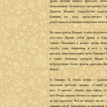
древа Пенкин выбрал простую, логи
немаловажно, бесплатную программу Cer
Даниэля Морина. Разработчик оказал
близким по духу, предусмотрел в
родословную домашних животных вплоть
Не таков доктор Пенкин, чтобы подобну
упустить. Кроме собак Джека и Гай
семьи» Пенкиных в разное время быва
голубь, сова, найденная в лесу с п
крылом. Занесены в книгу коты Тимофей I 
а также любимцы дочерей Маши 
добродушные белые крысы дядюшка Дж
Марта.
О Тимофее II, белом котяре с рыжим
коротким хвостом, сказано: «Самый р
кот». О крысах: «Знают свои имена, от
зов. Очень смешно бегают по квартире – т
за ним вдогонку. Что не мешает им все 
самими собой. За­бравшись в укромный у