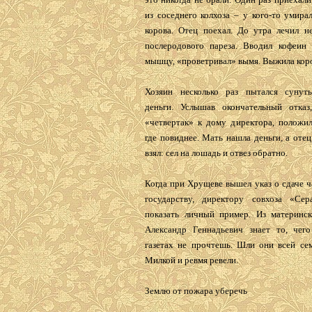
из соседнего колхоза – у кого-то умира
корова. Отец поехал. До утра лечил н
послеродового пареза. Вводил кофеин
мышцу, «проветривал» вымя. Выжила кор
Хозяин несколько раз пытался сунут
деньги. Услышав окончательный отказ,
«четвертак» к дому директора, положил
где повиднее. Мать нашла деньги, а отец
взял: сел на лошадь и отвез обратно.
Когда при Хрущеве вышел указ о сдаче ч
государству, директору совхоза «Се
показать личный пример. Из материнск
Александр Геннадьевич знает то, чег
газетах не прочтешь. Шли они всей сем
Милкой и ревмя ревели.
Землю от пожара уберечь