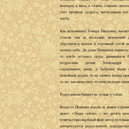
конторы, а мать, в охапку схватив своег
счет времени супруга, вытаскивала его
клуба.
Как вспоминает Тамара Павловна, выско
успели они за несколько мгновений 
обрушилась крыша и огромный столб ис
ночное небо. До дома Пенкиных пламя не
от клуба осталась груда дымящихся б
подросшие дочки Александра Ге
спрашивают, какие у бабушки были 
покойным дедом, то на память всегда пр
то же: как мама папу из огня на руках вын
Родословная бывает не только у собак
Когда-то Пенкина задели за живое строк
крае». «Люди сейчас, – лет десять наз
отмечал прискорбный факт автор публика
интересуются родословной породисты