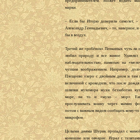
предпринимателем. Может водить м
марки.
– Если бы Игорю доверили самолет, –
Александр Геннадьевич, – то, наверное, и
бы в воздух.
Третий же «робёнок» Пенкиных чуть ли 
любил природу и все живое. Удивлял
наблюдательно­стью, памятью на «мел
чутким воображением. Например, долг
Плещеево озеро с двойным дном и там 
величиной с крокодила, что после дождя
шляпки мухомора мухи беззаботно ку
море, на то и «мухо – мор». Ему
прослушивать кошку через мамин фон
потом с важным видом сообщать кому-то 
микрофон.
Целыми днями Шурик пропадал с мамой
конюшне или овчарне. Играл с телятами