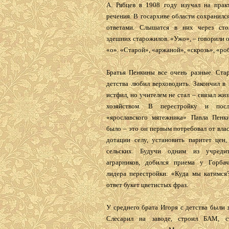
А. Рябцев в 1908 году изучал на прак
речения. В госархиве области сохранилс
ответами. Слышатся в них через сто
здешних старожилов. «Ужо», – говорили о
«о». «Старой», «аржаной», «скрозь», «роб
Братья Пенкины все очень разные. Ста
детства любил верховодить. Закончил в
истфил, но учителем не стал – связал жиз
хозяйством. В перестройку и пос
«ярославского мятежника» Павла Пенк
было – это он первым потребовал от вла
дотации селу, установить паритет цен,
сель­ских. Будучи одним из учреди
аграрников, добился приема у Горбач
лидера перестройки: «Куда мы катимся?
ответ букет цветистых фраз.
У среднего брата Игоря с детства были 
Слесарил на заводе, строил БАМ, с