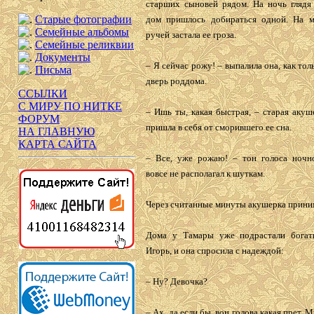
старших сыновей рядом. На ночь глядя
Старые фотографии
дом пришлось добираться одной. На м
Семейные альбомы
ручей застала ее гроза.
Семейные реликвии
Документы
– Я сейчас рожу! – выпалила она, как тол
Письма
дверь роддома.
ССЫЛКИ
С МИРУ ПО НИТКЕ
– Ишь ты, какая быстрая, – старая акуш
ФОРУМ
пришла в себя от сморившего ее сна.
НА ГЛАВНУЮ
КАРТА САЙТА
– Все, уже рожаю! – тон голоса ночн
вовсе не располагал к шуткам.
Через считанные минуты акушерка прини
Дома у Тамары уже подрастали богат
Игорь, и она спросила с надеждой:
– Ну? Девочка?
– Ах, да если бы, вон голова какая прет. 