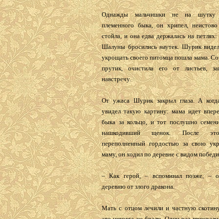
Однажды мальчишки не на шутку р
племенного быка, он хрипел, неистово
стойла, и она едва держалась на петлях: 
Шалуны бросились наутек. Шурик видел 
укрощать своего питомца пошла мама. Со
прутик, очистила его от листьев, з
навстречу.
От ужаса Шурик закрыл глаза. А когд
увидел такую картину: мама идет впер
быка за кольцо, и тот послушно семени
нашкодивший щенок. После это
переполненный гордостью за свою укр
маму, он ходил по деревне с видом победи
– Как герой, – вспоминал позже, – 
деревню от злого дракона.
Мать с отцом лечили и частную скотину
это никогда не брали. Один раз приехал