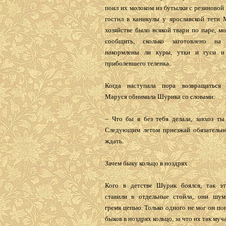
поил их молоком из бутылки с резиновой 
гостил в каникулы у ярославской тети 
хозяйстве было всякой твари по паре, мо
сообщить, сколько заготовлено на
накормлены ли куры, утки и гуси и
приболевшего теленка.
Когда наступала пора возвращаться 
Маруся обнимала Шурика со словами:
– Что бы я без тебя делала, завхоз ты
Следующим летом приезжай обязательно
ждать.
Зачем быку кольцо в ноздрях
Кого в детстве Шурик боялся, так э
ставили в отдельные стойла, они шум
гремя цепью. Только одного не мог он пон
быков в ноздрях кольцо, за что их так муч