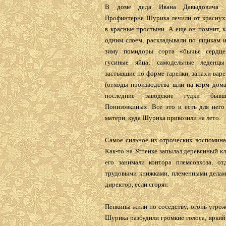
В доме деда Ивана Давыдовича 
Профинтерне Шурика лечили от краснухи
в красные простыни. А еще он помнит, к
одним слоем, раскладывали по ящикам и
зиму помидоры сорта «бычье сердце
гусиные яйца; самодельные леденцы
застывшие по форме тарелки; запахи вар
(отходы производства шли на корм дома
последние заводские гудки бывш
Понизовкиных. Все это и есть для него
матери, куда Шурика привозили на лето.
Самое сильное из отроческих воспомина
Как-то на Успенке запылал деревянный к
его занимали контора племсовхоза, от
трудовыми книжками, племенными делами
директор, если сгорят.
Пенкины жили по соседству, огонь угрож
Шурика разбудили громкие голоса, яркий 