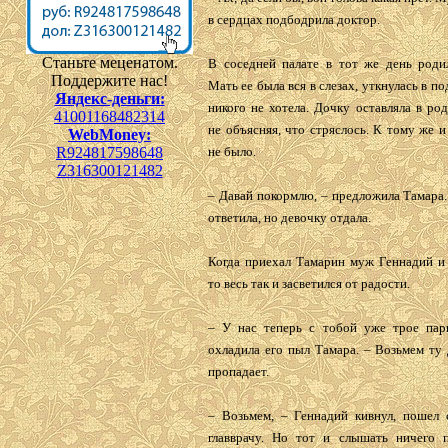
в сердцах подбодрила доктор.
Станьте меценатом.
В соседней палате в тот же день родил
Поддержите нас!
Мать ее была вся в слезах, уткнулась в п
Яндекс-деньги:
никого не хотела. Дочку оставляла в ро
41001168482314
не объясняя, что стряслось. К тому же и
WebMoney:
R924817598648
не было.
Z316300121482
– Давай покормлю, – предложила Тамара.
ответила, но девочку отдала.
Когда приехал Тамарин муж Геннадий и 
то весь так и засветился от радости.
– У нас теперь с тобой уже трое парн
охладила его пыл Тамара. – Возьмем ту 
пропадает.
– Возьмем, – Геннадий кивнул, пошел 
главврачу. Но тот и слышать ничего 