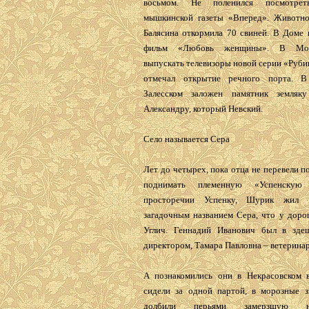
восьмом. Не поленился посмотрет
мышкинской газеты «Вперед». Животн
Балясина откормила 70 свиней. В Доме 
фильм «Любовь женщины». В Мос
выпускать телевизоры новой серии «Руби
отмечал открытие речного порта. В 
Залесском заложен памятник земляк
Александру, который Невский.
Село называется Сера
Лет до четырех, пока отца не перевели п
поднимать племенную «Успенскую
просторечии Успенку, Шурик жил 
загадочным названием Сера, что у дор
Углич. Геннадий Иванович был в зде
директором, Тамара Павловна – ветерина
А познакомились они в Некрасовском в
сидели за одной партой, в морозные 
долбили перьями замерзшую неп