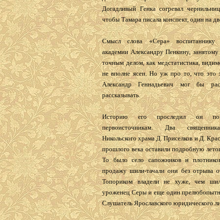
Догадливый Генка согревал чернильниц
чтобы Тамара писала конспект, один на дв
Смысл слова «Сера» воспитаннику 
академии Александру Пенкину, занятому
точным делом, как медстатистика, видим
не вполне ясен. Но уж про то, что это з
Александр Геннадьевич мог бы рас
рассказывать.
Историю его проследил он по
первоисточникам. Два священник
Никольского храма Д. Приселков и Д. Крас
прошлого века оставили подробную лето
То было село сапожников и плотнико
продажу шили-тачали они без отрыва от
Топориком владели не хуже, чем шил
уроженец Серы и еще один прелюбопытн
Слушатель Ярославского юридического ли