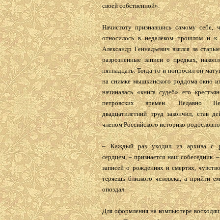
своей собственной».
Начистоту признавшись самому себе, ч
относилось в недалеком прошлом и к 
Александр Геннадьевич взялся за стары
разрозненные записи о предках, накопл
пятнадцать. Тогда-то и попросил он мат
на снимке мышкинского роддома окно их
начиналась «книга судеб» его крестьян
петровских времен. Недавно П
двадцатилетний труд закончил, став де
членом Российского историко-родословно
– Каждый раз уходил из архива с р
сердцем, – признается наш собеседник. 
записей о рождениях и смертях, чувство
теряешь близкого человека, а прийти е
опоздал.
Для оформления на компьютере восходящ