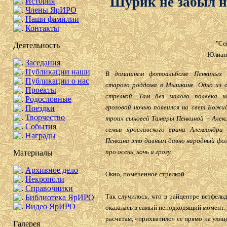
Шурик не забыл н
История
Члены ЯрИРО
Наши фамилии
Контакты
"Се
Деятельность
Юлиа
Заседания
Публикации наши
В домашнем фотоальбоме Пенкиных 
Публикации о нас
старого роддома в Мышкине. Одно из о
Проекты
стрелкой. Там без малого полвека н
Родословные
грозовой ночью появился на свет Божи
Поездки
Творчество
троих сыновей Тамары Пенкиной – Алекс
События
семьи ярославского врача Александра 
Награды
Пенкина это давным-давно народный фол
про осень, ночь и грозу.
Материалы
Архивное дело
Окно, помеченное стрелкой
Некрополи
Справочники
Так случилось, что в райцентре ветфел
Библиотека ЯрИРО
Видео ЯрИРО
оказалась в самый неподходящий момент.
расчетам, «прихватило» ее прямо на улице
Галерея