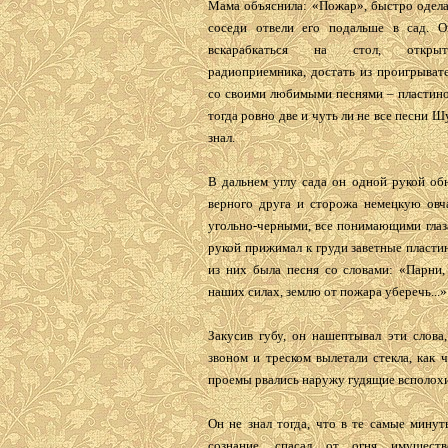
Мама объяснила: «Пожар», быстро одела
соседи отвели его подальше в сад. 
вскарабкаться на стол, откры
радиоприемника, достать из проигрыват
со своими любимыми песнями – пластино
тогда ровно две и чуть ли не все песни Ш
знал.
В дальнем углу сада он одной рукой об
верного друга и сторожа немецкую овч
угольно-черными, все понимающими глаз
рукой прижимал к груди заветные пласти
из них была песня со словами: «Парни,
наших силах, землю от пожара уберечь...»
Закусив губу, он нашептывал эти слова,
звоном и треском вылетали стекла, как 
проемы рвались наружу гудящие всполохи
Он не знал тогда, что в те самые минут
сознание, спасал от огня имуществ