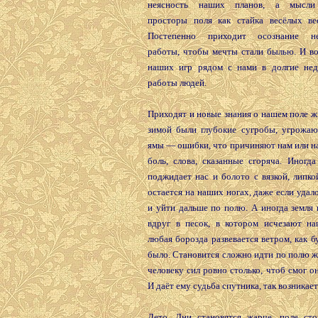
неясность наших планов, а мысли
просторы поля как стайка весёлых ве
Постепенно приходит осознание не
работы, чтобы мечты стали былью. И во
наших игр рядом с нами в долгие нед
работы людей.
Приходят и новые знания о нашем поле жи
зимой были глубокие сугробы, угрожаю
ямы — ошибки, что причиняют нам или н
боль, слова, сказанные сгоряча. Иногд
поджидает нас и болото с вязкой, липко
остается на наших ногах, даже если удал
и уйти дальше по полю. А иногда земля
вдруг в песок, в котором исчезают на
любая борозда развевается ветром, как бу
было. Становится сложно идти по полю ж
человеку сил ровно столько, чтоб смог он
И даёт ему судьба спутника, так возникает
Лето. Дни становятся жарче, поле сто