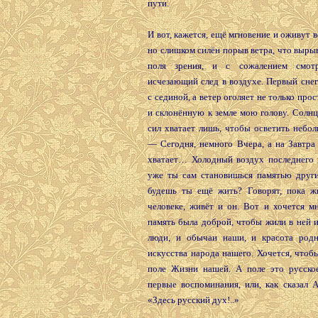
пути.
И вот, кажется, ещё мгновение и оживут 
но слишком силён порыв ветра, что вырыв
поля зрения, и с сожалением смо
исчезающий след в воздухе. Первый сне
с сединой, а ветер оголяет не только про
и склонённую к земле мою голову. Солнце
сил хватает лишь, чтобы осветить небо
— Сегодня, немного Вчера, а на Завтра
хватает… Холодный воздух последнего в
уже ты сам становишься памятью други
будешь ты ещё жить? Говорят, пока ж
человеке, живёт и он. Вот и хочется м
память была доброй, чтобы жили в ней 
люди, и обычаи наши, и красота род
искусства народа нашего. Хочется, чтоб
поле Жизни нашей. А поле это русско
первые воспоминания, или, как сказал 
«Здесь русский дух!..»