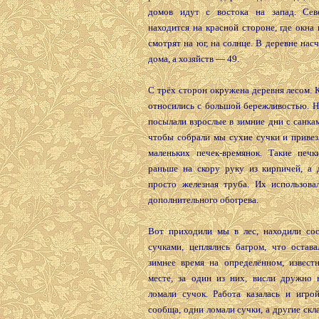
домов идут с востока на запад. Сев
находится на красной стороне, где окна
смотрят на юг, на солнце. В деревне нас
дома, а хозяйств — 49.
С трёх сторон окружена деревня лесом. 
относились с большой бережливостью. Н
посылали взрослые в зимние дни с санка
чтобы собрали мы сухие сучки и привез
маленьких печек-времянок. Такие печк
раньше на скору руку из кирпичей, а
просто железная труба. Их использова
дополнительного обогрева.
Вот приходили мы в лес, находили со
сучками, цеплялись багром, что остава
зимнее время на определённом, извест
месте, за один из них, висли дружно 
ломали сучок. Работа казалась и игрой
сообща, одни ломали сучки, а другие скл