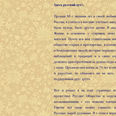
Здесь русский дух!..
Прожив 86 с лишним лет в своей люби
России, я учиться в высших учебных завед
была нужда, было другое время. Я жи
Жизни, в основном у стариков, моих
жителей. Почти вся моя сознательная ж
обществе старых и престарелых, в осно
и безграмотных людей, которые черпали с
наблюдений и традиций и в свою оч
делились приобретённым за долгие годы
с нами. Прожили они жизнь за 70 лет в об
и радостью, не обижаясь ни на кого,
поддерживая друг друга.
Вот и решил я на этих страницах вс
прелестное Русское Общество и подел
воспоминаниями с его новыми членам
Европе всё чаще можно слышать, к
Русских людей дураками. Я с этим в корне