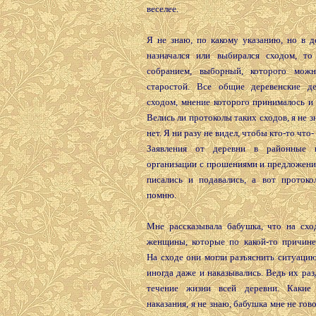
веселее.
Я не знаю, по какому указанию, но в д
назначался или выбирался сходом, т
собранием, выборный, которого можн
старостой. Все общие деревенские д
сходом, мнение которого принималось и
Велись ли протоколы таких сходов, я не з
нет. Я ни разу не видел, чтобы кто-то что-
Заявления от деревни в районные 
организации с прошениями и предложени
писались и подавались, а вот протоко
помню.
Мне рассказывала бабушка, что на схо
женщины, которые по какой-то причине 
На сходе они могли разъяснить ситуацию
иногда даже и наказывались. Ведь их ра
течение жизни всей деревни. Какие 
наказания, я не знаю, бабушка мне не гов