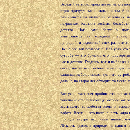
Весёлый ветерок перекатывает лёгкие во
строя причудливые снежные волны. А со
разбиваются на миллионы маленьких зв
покрывале. Картина весёлая, беззаботн
детство. Ноги сами бегут в поле
кувыркаются на холодной перине, 
природой, и радостный смех разносится
Но не всё так беззаботно. Вот увяз кто-
сугробе — это болезни, что подстерега
нас в детстве. Глядишь, вот и выбрался я
соседский мальчишка больше не ходит с 
слишком глубок оказался для него сугроб
дальше, но стараемся обходить то место, 
Вот уже и тает снег, пробивается первая 
тоненькие стебли к солнцу, которое как б
застывшего волшебства зимы и вспом
работе. Весна — это наша юность, когда
природа внутри нас, наши знания, чув
Лёгкость красок в природе, на нашем п