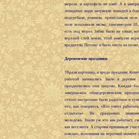
мороза, и картофель не озяб. А в заве
лошадные люди запрягали лошадей в бор
подгребали, ровняли, причёсывали поле
поле вспахивали мелко, сантиметров 10,
есть под мороз. Зябко было на улице, в
верхний слой земли, чтоб замёрзли кор
вредители. Потому и было чисто на полях
Деревенские праздники
Убрали картошку, и вроде праздник. Конеч
работой занимались. Были в деревне 
праздновались они широко. Каждая бо
завершалась общедеревенским праздн
оттого настроение было радостное и гуля
что, как говорится, «Кто умеет работать
отдыхать». На праздниках знаком
молодёжь. Знали уж кто как работает, см
как веселится. А старики принимали участ
плясках, вспоминая на короткий момент