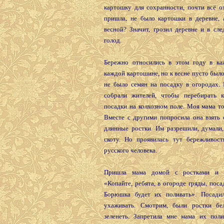
картошку для сохранности, почти всё о
пришла, не было картошки в деревне, 
весной? Значит, грозил деревне и в сл
голод.
Бережно относились в этом году в к
каждой картошине, но к весне пусто было
не было семян на посадку в огородах. 
собрали жителей, чтобы перебирать 
посадки на колхозном поле. Моя мама т
Вместе с другими попросила она взять
длинные ростки. Им разрешили, думали,
скоту. Но проявилась тут бережливост
русского человека.
Пришла мама домой с ростками и с
«Копайте, ребята, в огороде гряды, поса
Борюшка будет их поливать». Посади
ухаживать. Смотрим, были ростки бе
зеленеть. Запретила мне мама их поли