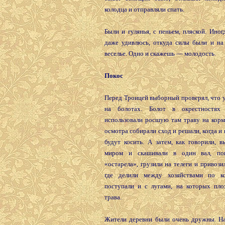
колодца и отправляли спать.
Были и гулянья, с пеньем, пляской. Ино
даже удивлюсь, откуда силы были и на 
веселье. Одно и скажешь — молодость.
Покос
Перед Троицей выборный проверял, что у
на болотах. Болот в окрестностях
использовали росшую там траву на корм
осмотра собирали сход и решали, когда и 
будут косить. А затем, как говорили, 
миром и скашивали в один вал, по
«остарела», грузили на телеги и привози
где делили между хозяйствами по ко
поступали и с лугами, на которых пло
трава.
Жители деревни были очень дружны. На