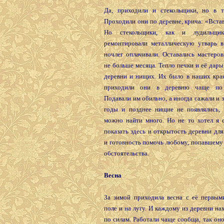
Да, приходили и стекольщики, но в т
Проходили они по деревне, крича: «Встав
Но стекольщики, как и лудильщик
ремонтировали металлическую утварь в
ночлег оплачивали. Оставались мастеро
не больше месяца. Тепло печки и её дары
деревни и нищих. Их было в наших края
приходили они в деревню чаще по 
Подавали им обильно, а иногда сажали и з
годы и позднее нищие не появлялись,
можно найти много. Но не то хотел я с
показать здесь и открытость деревни дл
и готовность помочь любому, попавшему
обстоятельства.
Весна
За зимой приходила весна с её первым
поле и на лугу. И каждому из деревни на
по силам. Работали чаще сообща, так оно