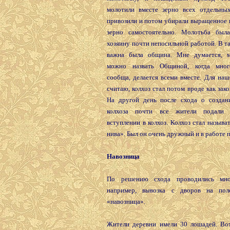
молотили вместе зерно всех отдельных
привозили и потом убирали выращенное 
зерно самостоятельно. Молотьба был
хозяину почти непосильной работой. В т
важна была община. Мне думается, 
можно назвать Общиной, когда мног
сообща, делается всеми вместе. Для наш
считаю, колхоз стал потом вроде как зако
На другой день после схода о создан
колхоза почти все жители подали 
вступлении в колхоз. Колхоз стал называ
нива». Был он очень дружный и в работе 
Навозница
По решению схода проводились мно
например, вывозка с дворов на по
«навозница».
Жители деревни имели 30 лошадей. Вот