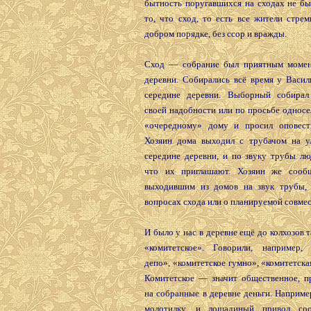
бытность поругавшихся на сходах не бы
то, что сход, то есть все жители стре
добром порядке, без ссор и вражды.
Сход — собрание был приятным момен
деревни. Собирались всё время у Васил
середине деревни. Выборный собирал
своей надобности или по просьбе односе
«очередному» дому и просил оповест
Хозяин дома выходил с трубачом на у
середине деревни, и по звуку трубы лю
что их приглашают. Хозяин же сообщ
выходившим из домов на звук трубы,
вопросах схода или о планируемой совмес
И было у нас в деревне ещё до колхозов т
«комитетское». Говорили, например, 
депо», «комитетское гумно», «комитетска
Комитетское — значит общественное, п
на собранные в деревне деньги. Наприме
молотилку, и лошадиный привод со