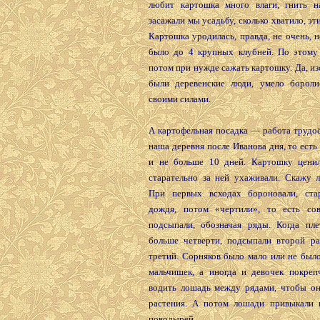
любит картошка много влаги, гнить н
засажали мы усадьбу, сколько хватило, эт
Картошка уродилась, правда, не очень, 
было до 4 крупных клубней. По этому
потом при нужде сажать картошку. Да, и
были деревенские люди, умело борол
своими силами.
А картофельная посадка — работа трудо
наша деревня после Иванова дня, то есть 
и не больше 10 дней. Картошку цени
старательно за ней ухаживали. Скажу л
При первых всходах бороновали, ста
дождя, потом «чертили», то есть со
подсыпали, обозначая ряды. Когда пле
больше четверти, подсыпали второй ра
третий. Сорняков было мало или не было
мальчишек, а иногда и девочек покрепч
водить лошадь между рядами, чтобы он
растения. А потом лошади привыкали 
поводырей.