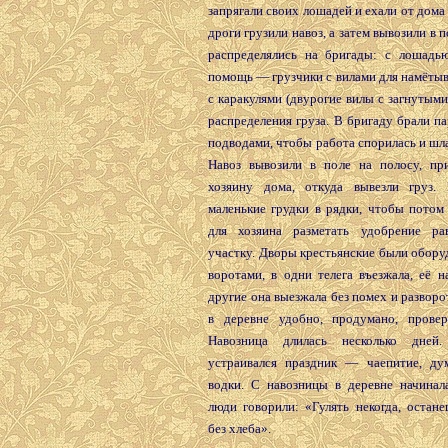
запрягали своих лошадей и ехали от дома 
дроги грузили навоз, а затем вывозили в 
распределялись на бригады: с лошадь
помощь — грузчики с вилами для намётыв
с каракулями (двурогие вилы с загнутыми
распределения груза. В бригаду брали п
подводами, чтобы работа спорилась и шла
Навоз вывозили в поле на полосу, п
хозяину дома, откуда вывезли груз. 
маленькие грудки в рядки, чтобы потом
для хозяина разметать удобрение ра
участку. Дворы крестьянские были обор
воротами, в одни телега въезжала, её н
другие она выезжала без помех и разворо
в деревне удобно, продумано, прове
Навозница длилась несколько дней
устраивался праздник — чаепитие, ду
водки. С навозницы в деревне начинала
люди говорили: «Гулять некогда, остан
без хлеба».