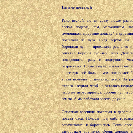
Начало посевной
Рано весной, почти сразу после разлив
слегка подсох, нам, мальчишкам, за
имеющихся в деревне лошадей в деревян
посылали на луга. Сидя верхом на 
боронили луг — проезжали раз, а то и 
опустив бороны зубьями вниз. Делал
поворошить траву и подсушить мо
разрастался. Травы получались на таком л
а сегодня всё больше мох покрывает бе
трава исчезает с заливных лугов. За р
строго следили, чтоб не осталось недоде
чтоб не перестарались, бороня луг, что
землю. А мы работали весело, дружно.
Основная весенняя посевная в деревне 
посева овса. Полосы под овёс готовил
вспахивались и боронились. Сеяли овёс
заморозкам вручную. Очень хорошо с