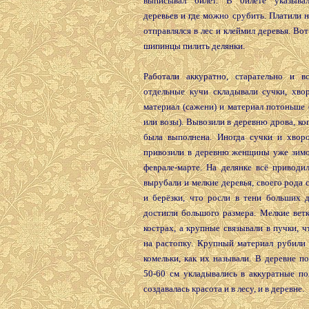
выписывал билет. В билете указывал
деревьев и где можно срубить. Платили на
отправлялся в лес и клеймил деревья. Вот
шипинцы пилить делянки.
Работали аккуратно, старательно и в
отдельные кучи складывали сучки, хвор
материал (сажени) и материал потоньше
или возы). Вывозили в деревню дрова, ког
была выполнена. Иногда сучки и хвор
привозили в деревню женщины уже зимой
феврале-марте. На делянке всё приводи
вырубали и мелкие деревья, своего рода
и берёзки, что росли в тени больших д
достигли большого размера. Мелкие вет
кострах, а крупные связывали в пучки, 
на растопку. Крупный материал рубили 
комельки, как их называли. В деревне п
50-60 см укладывались в аккуратные по
создавалась красота и в лесу, и в деревне.