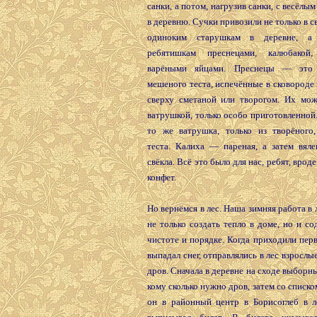
санки, а потом, нагрузив санки, с весёлы
в деревню. Сучки привозили не только в с
одиноким старушкам в деревне, а
ребятишкам преснецами, калюбакой
варёными яйцами. Преснецы — это
мешеного теста, испечённые в сковороде
сверху сметаной или творогом. Их мож
ватрушкой, только особо приготовленно
то же ватрушка, только из творёного
теста. Калиха — пареная, а затем вяле
свёкла. Всё это было для нас, ребят, вро
конфет.
Но вернёмся в лес. Наша зимняя работа в 
не только создать тепло в доме, но и со
чистоте и порядке. Когда приходили пер
выпадал снег, отправлялись в лес взрослы
дров. Сначала в деревне на сходе выборн
кому сколько нужно дров, затем со списко
он в районный центр в Борисоглеб в л