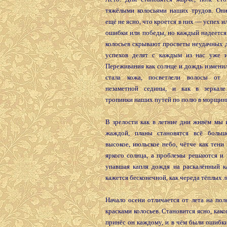
тяжёлыми колосьями наших трудов. Они
ещё не ясно, что кроется в них — успех и
ошибки или победы, но каждый надеется
колосьев скрывают просветы неудачных д
успехов делят с каждым из нас уже 
Переживания как солнце и дождь изменил
стала кожа, посветлели волосы от 
незаметной седины, и как в зеркале
тропинки наших путей по полю в морщинк
В зрелости как в летние дни живём мы 
жаждой, планы становятся всё больш
высокое, июльское небо, чётче как тени
яркого солнца, а проблемы решаются и 
упавшая капля дождя на раскалённый к
кажется бесконечной, как череда тёплых л
Начало осени отличается от лета на по
красками колосьев. Становится ясно, како
принёс он каждому, и в чём были ошибк