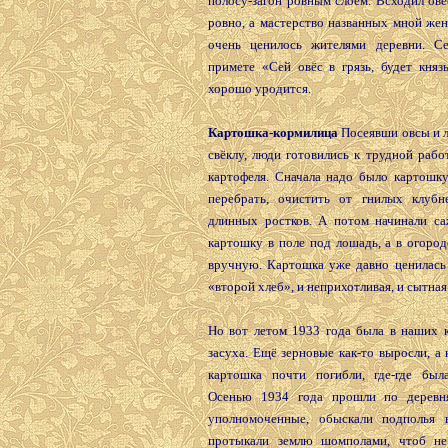
полосу-загон ровным слоем. Всходил овё
ровно, а мастерство названных мной же
очень ценилось жителями деревни. С
примете «Сей овёс в грязь, будет князь
хорошо уродится.
Картошка-кормилица
Посеявши овсы и л
свёклу, люди готовились к трудной раб
картофеля. Сначала надо было картошку
перебрать, очистить от гнилых клубн
длинных ростков. А потом начинали са
картошку в поле под лошадь, а в огород
вручную. Картошка уже давно ценилась 
«второй хлеб», и неприхотливая, и сытная
Но вот летом 1933 года была в наших к
засуха. Ещё зерновые как-то выросли, а
картошка почти погибли, где-где был
Осенью 1934 года прошли по деревн
уполномоченные, обыскали подполья в
протыкали землю шомполами, чтоб не