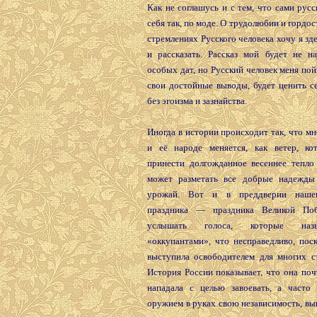
Как не соглашусь и с тем, что сами рус
себя так, по моде. О трудолюбии и гордос
стремлениях Русского человека хочу я зд
и рассказать. Рассказ мой будет не н
особых дат, но Русский человек меня пой
свои достойные выводы, будет ценить с
без эгоизма и зазнайства.
Иногда в истории происходит так, что мн
и её народе меняется, как ветер, к
принести долгожданное весеннее тепло 
может разметать все добрые надежды
урожай. Вот и в преддверии наше
праздника — праздника Великой По
услышать голоса, которые наз
«оккупантами», что несправедливо, пос
выступила освободителем для многих с
История России показывает, что она поч
нападала с целью завоевать, а часто 
оружием в руках свою независимость, вы