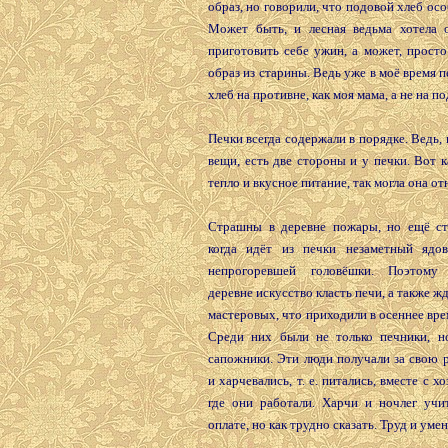
образ, но говорили, что подовой хлеб осо
Может быть, и лесная ведьма хотела 
приготовить себе ужин, а может, прост
образ из старины. Ведь уже в моё время п
хлеб на противне, как моя мама, а не на по
Печки всегда содержали в порядке. Ведь, 
вещи, есть две стороны и у печки. Вот к
тепло и вкусное питание, так могла она от
Страшны в деревне пожары, но ещё ст
когда идёт из печки незаметный ядо
непрогоревшей головёшки. Поэтому
деревне искусство класть печи, а также ж
мастеровых, что приходили в осеннее вре
Среди них были не только печники, н
сапожники. Эти люди получали за свою 
и харчевались, т. е. питались, вместе с х
где они работали. Харчи и ночлег учи
оплате, но как трудно сказать. Труд и уме