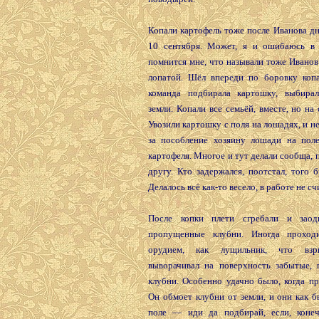
Копали картофель тоже после Иванова дн
10 сентября. Может, я и ошибаюсь в 
помнится мне, что называли тоже Иванов
лопатой. Шёл впереди по боровку копа
команда подбирала картошку, выбира
земли. Копали все семьёй, вместе, но на 
Увозили картошку с поля на лошадях, и не
за пособление хозяину лошади на пол
картофеля. Многое и тут делали сообща, 
другу. Кто задержался, поотстал, того 
Делалось всё как-то весело, в работе не сч
После копки плети сгребали и заод
пропущенные клубни. Иногда проход
орудием, как лущильник, что взр
выворачивал на поверхность забытые,
клубни. Особенно удачно было, когда п
Он обмоет клубни от земли, и они как б
поле — иди да подбирай, если, коне