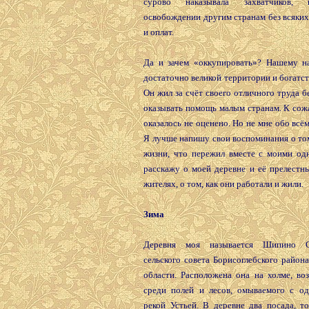
сурово наказывала захватчиков, 
освобождении другим странам без всяки
и оплат.
Да и зачем «оккупировать»? Нашему н
достаточно великой территории и богатств
Он жил за счёт своего отличного труда б
оказывать помощь малым странам. К сож
оказалось не оценено. Но не мне обо всём
Я лучше напишу свои воспоминания о том
жизни, что пережил вместе с моими одн
расскажу о моей деревне и её прелестн
жителях, о том, как они работали и жили.
Зима
Деревня моя называется Шипино С
сельского совета Борисоглебского район
области. Расположена она на холме, в
среди полей и лесов, омываемого с о
рекой Устьей. В деревне два посада, т