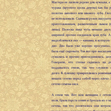
Мастера не пилили дерево для лукошка, а
чурака (круглого куска дерева) как бы 
полотна липового или ивового луба. Гво
не использовали. Сшивали рулон аккуратн
приготовленным, размоченным лыком (
липы). Полоска лыка чуть меньше двух
шириной прочно соединяла края луба. А
выдалбливался паз — канавка, в которую 
дно. Дно было уже хорошо просушено, 
была ещё сыровата. Так вот при высыхани
сужалась и прочно присоединялась, зах
Говорили, что стенка садилась на д
поддавалось гнили, так что служило 
долго. К лукошку прикреплялась ременная
вешать сетево перед собой через плечо.
сетево семена овса.
А сеяли так. Вот шла женщина с сетев
поля, брала горсть семян и бросала их о 
сетева, так что разлетались они вееро