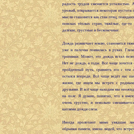
радость трудов сменяется усталостью. 
урожай, открывается некоторая пустота 
мысли становятся как стаи птиц, покида
поисках тёплых стран, тяжёлые, где-то
далёкие, грустные и бесконечные.
Дождь размягчает землю, становится тяже
уже и палочка появилась в руках. Глаз
тропинки. Может, это дождь встал пеле
Нет не дождь, а годы. Всё чаще хочется 
пройденный путь, сравнить его с тем о
остался впереди. Всё чаще ведёт нас п
жизни, где ищем мы встреч с родным
друзьями. И всё чаще находим мы неожи
на поле. Я думаю, понятно, что я имею
очень грустно, и невольно смешиваетс
каплями дождя слеза.
Иногда пролетают мимо увядшие л
обрывки памяти, имена людей, что встре