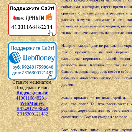
Жизнь каждого человека наполняется с
событиями, о которых, спустя время мож
сравнить с новым днём и рассказать д
рассказ кому-то напомнит о его жиз
покажется удивительным, чудным, незнак
то научит иначе смотреть на простые вещи
Наверно, каждый уже не раз слышал «кр
Жизнь прожить — не поле перейти, 
сложность, неровность нашей жизни 
ровность поля. Картина простая, но к
бывает, народная мудрость несёт в себе н
слов, но и множество наблюдений, ситуа
Станьте меценатом.
уроков.
Поддержите нас!
Яндекс-деньги:
Жизнь прожить — не поле перейти… Т
41001168482314
WebMoney:
оно, это поле? То, что расстилается
R924817598648
родными деревнями, или то, что станов
Z316300121482
самой жизни. Вот так увидел я это поле.
Вот оно поле зимой, укрытое пушис