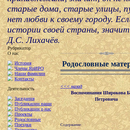
старые дома, старые улицы, пу
нет любви к своему городу. Ес
истории своей страны, значит,
Д.С. Лихачёв.
Рубрикатор
О нас
Родословные мате
История
Члены ЯрИРО
Наши фамилии
Контакты
<<< назад
Деятельность
Воспоминания Широкова Б
Заседания
Петровича
Публикации наши
Публикации о нас
Проекты
Родословные
Поездки
Содержание:
Творчество