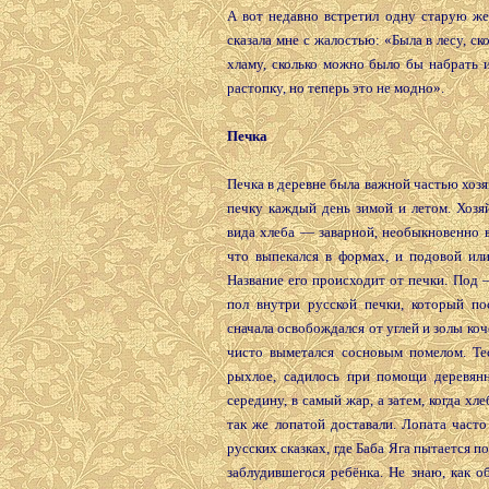
А вот недавно встретил одну старую же
сказала мне с жалостью: «Была в лесу, ск
хламу, сколько можно было бы набрать 
растопку, но теперь это не модно».
Печка
Печка в деревне была важной частью хозя
печку каждый день зимой и летом. Хозя
вида хлеба — заварной, необыкновенно 
что выпекался в формах, и подовой или
Название его происходит от печки. Под 
пол внутри русской печки, который по
сначала освобождался от углей и золы коч
чисто выметался сосновым помелом. Тес
рыхлое, садилось при помощи деревян
середину, в самый жар, а затем, когда хле
так же лопатой доставали. Лопата часто
русских сказках, где Баба Яга пытается п
заблудившегося ребёнка. Не знаю, как о