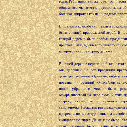
годы. Ребятишки тут же, суетятся, песни
общем, все мы вместе, радость наша об
большая, широкая как наши родные прост
В праздниках особенно чтили и традиции
были с нашей православной верой. В пр
каждой деревне были особые праздники
престольными, в день того святого или со
которого построен храм, церковь.
В нашей деревне церкви не было, оттого
она деревней, но вот праздники прест
даже два: весенний «Троица», когда конча
посевная, и осенний «Михайлов день»,
полей убрано, и можно было реза
откармливаемый на мясо скот. К этим п
секрету скажу, наши мужички вар
самогоночку. Несколько раз праздновал я 
в деревне, но чересчур пьяных, а в особе
скандалов не видел. Да их и не было. Кто
таких солощих было, отливали холод