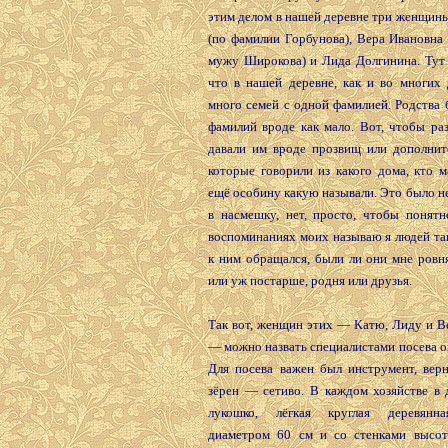
этим делом в нашей деревне три женщин
(по фамилии Горбунова), Вера Ивановна
мужу Широкова) и Лида Долгинина. Тут 
что в нашей деревне, как и во многих 
много семей с одной фамилией. Родства 
фамилий вроде как мало. Вот, чтобы раз
давали им вроде прозвищ или дополнит
которые говорили из какого дома, кто м
ещё особину какую называли. Это было не
в насмешку, нет, просто, чтобы понятн
воспоминаниях моих называю я людей так
к ним обращался, были ли они мне ровн
или уж постарше, родня или друзья.
Так вот, женщин этих — Катю, Лиду и В
— можно назвать специалистами посева о
Для посева важен был инструмент, верн
зёрен — сетиво. В каждом хозяйстве в 
лукошко, лёгкая круглая деревянна
диаметром 60 см и со стенками высот