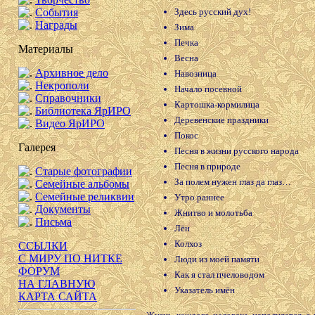
События
Здесь русский дух!
Награды
Зима
Печка
Материалы
Весна
Архивное дело
Навозница
Некрополи
Начало посевной
Справочники
Картошка-кормилица
Библиотека ЯрИРО
Деревенские праздники
Видео ЯрИРО
Покос
Галерея
Песня в жизни русского народа
Песня в природе
Старые фотографии
За полем нужен глаз да глаз…
Семейные альбомы
Семейные реликвии
Утро раннее
Документы
Жнитво и молотьба
Письма
Лён
Колхоз
ССЫЛКИ
С МИРУ ПО НИТКЕ
Люди из моей памяти
ФОРУМ
Как я стал пчеловодом
НА ГЛАВНУЮ
Указатель имён
КАРТА САЙТА