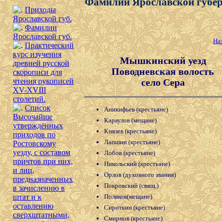
Фамилии Ярославской губе
Приходы
Ярославской губ.
Фамилии
Ярославской губ.
На
Практический
курс изучения
Мышкинский уезд
древней русской
Поводневская волость
скорописи для
село Сера
чтения рукописей
XV-XVIII
столетий.
Список
Аникифьев (крестьяне)
Высочайше
Караулов (мещане)
утверждённых
Князев (крестьяне)
приходов по
Лапшин (крестьяне)
Ростовскому
уезду, с составом
Лобов (крестьяне)
причтов при них,
Никольский (крестьяне)
и лиц,
Орлов (духовного звания)
предназначенных
Покровский (свящ.)
в зачислению в
Поляков(мещане)
штат и к
оставлению
Сироткин (крестьяне)
сверхштатными,
Смирнов (крестьяне)