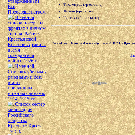
утверждённым
Тихомиров (крестьяне)
Его
Фомин (крестьяне)
Преосвященством.
Именной
Чистяков (крестьяне)
список потерь на
фронтах в личном
составе Рабоче-
Крестьянской
Исследовал: Пенкин Александр, член ЯрИРО, г.Яросла
Красной Армии за
время
гражданской
На
войны. 1926 г.
Именной
Списокъ убитымъ,
раненымъ и безъ
вѣсти
пропавшимъ
нижнимъ чинамъ.
1914, 1915 гг.
Список сестер
милосердия
Российскаго
общества
Краснаго Креста.
1915 г.