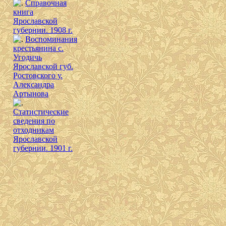
Справочная
книга
Ярославской
губернии. 1908 г.
Воспоминания
крестьянина с.
Угодичь
Ярославской губ.
Ростовского у.
Александра
Артынова
Cтатистические
сведения по
отходникам
Ярославской
губернии. 1901 г.