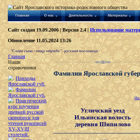
Главная
О нас
Деятельность
Материалы
Сайт создан 19.09.2006 | Версия 2.4 |
Использование матери
Обновление 11.05.2024 13:26
"Слава сына - отцу отрада" - русская пословица.
Главная
Наши
справочники
Фамилии Ярославской губе
Приходы
Ярославской губ.
Фамилии
Ярославской губ.
На
Практический
курс изучения
Угличский уезд
древней русской
Ильинская волость
скорописи для
деревня Шипилово
чтения рукописей
XV-XVIII
столетий.