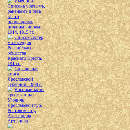
Именной
Списокъ убитымъ,
раненымъ и безъ
вѣсти
пропавшимъ
нижнимъ чинамъ.
1914, 1915 гг.
Список сестер
милосердия
Российскаго
общества
Краснаго Креста.
1915 г.
Справочная
книга
Ярославской
губернии. 1908 г.
Воспоминания
крестьянина с.
Угодичь
Ярославской губ.
Ростовского у.
Александра
Артынова