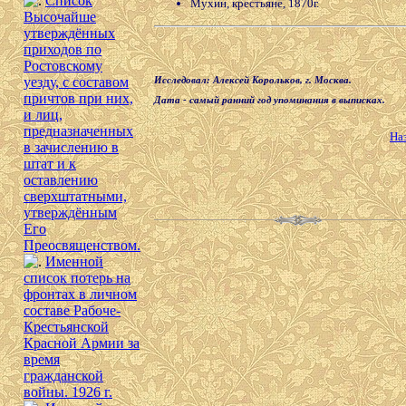
Список
Мухин, крестьяне, 1870г.
Высочайше
утверждённых
приходов по
Ростовскому
уезду, с составом
Исследовал: Алексей Корольков, г. Москва.
причтов при них,
Дата - самый ранний год упоминания в выписках.
и лиц,
предназначенных
На
в зачислению в
штат и к
оставлению
сверхштатными,
утверждённым
Его
Преосвященством.
Именной
список потерь на
фронтах в личном
составе Рабоче-
Крестьянской
Красной Армии за
время
гражданской
войны. 1926 г.