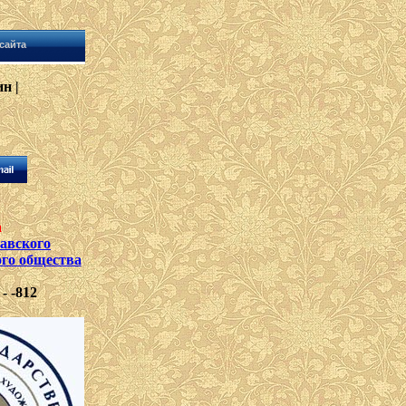
сайта
н |
а
лавского
ого общества
- -812