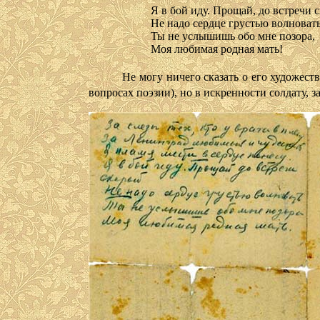
Я в бой иду. Прощай, до встречи 
Не надо сердце грустью волновать
Ты не услышишь обо мне позора,
Моя любимая родная мать!
Не могу ничего сказать о его художествен
вопросах поэзии), но в искренности солдату,