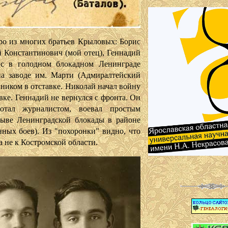
из многих братьев Крыловых: Борис
 Константинович (мой отец), Геннадий
ис в голодном блокадном Ленинграде
на заводе им. Марти (Адмиралтейский
вником в отставке. Николай начал войну
вке. Геннадий не вернулся с фронта. Он
ботал журналистом, воевал простым
рыве Ленинградской блокады в районе
ных боев). Из "похоронки" видно, что
а не к Костромской области.