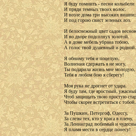
Я буду помнить - песни колыбели
И пряди темных твоих волос.
И возле дома три высоких вишни;
И под горою свист зеленых лоз.
И белоснежный цвет садов весно
И во дворе подсолнух золотой.
А в доме мебель убрана тобою,
А голос твой душевный и родной.
Я обниму тебя и поцелую,
Волнения сдержать я не могу.
Ты подарила жизнь мне молодую,
Тебя в любом бою я сберегу!
Моя рука не дрогнет от удара.
Я буду там, где яростный, ужасны
Чтоб защищать твою простую стар
Чтобы скорее встретиться с тобой.
За Пушкин, Петергоф, Одессу,
За слезы тех, кто у врага в плену,
За Ленинград любимый и чудесн
Я пламя мести в сердце понесу!