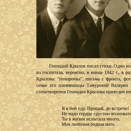
Геннадий Крылов писал стихи. Одно из ни
из госпиталя, вероятно, в конце 1942 г., в 
Крылова: “похоронка”, письма с фронта, фот
семье его племянницы Тамуровой Валерии
стихотворения Геннадия Крылова приведен ни
Я в бой иду. Прощай, до встречи!
Не надо сердце грустью волновать
Ты в жизни испытала много,
Моя любимая родная мать