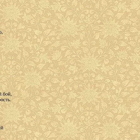
ю,
й бой,
ость.
ый