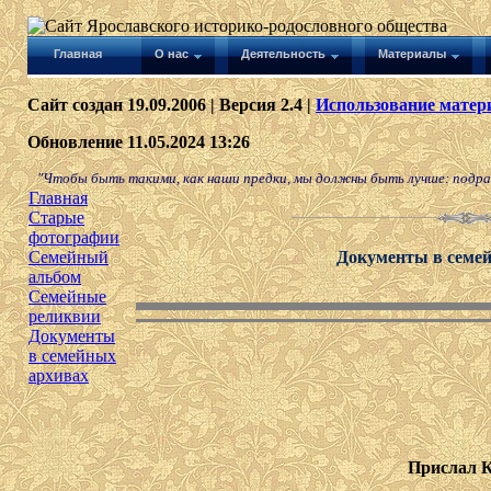
Главная
О нас
Деятельность
Материалы
Сайт создан 19.09.2006 | Версия 2.4 |
Использование матери
Обновление 11.05.2024 13:26
"Чтобы быть такими, как наши предки, мы должны быть лучше: подража
Главная
Старые
фотографии
Семейный
Документы в семе
альбом
Семейные
реликвии
Документы
в семейных
архивах
Прислал 