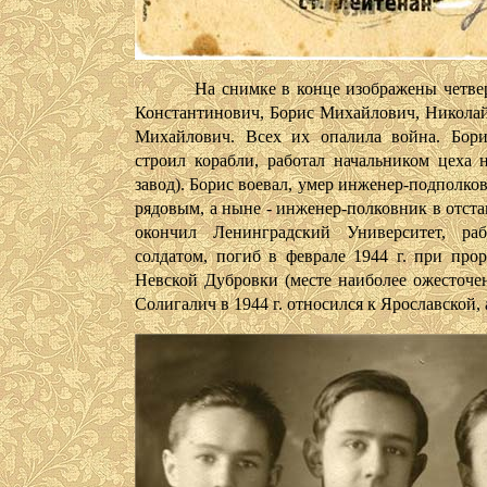
На снимке в конце изображены четверо 
Константинович, Борис Михайлович, Николай
Михайлович. Всех их опалила война. Бор
строил корабли, работал начальником цеха 
завод). Борис воевал, умер инженер-подполко
рядовым, а ныне - инженер-полковник в отста
окончил Ленинградский Университет, ра
солдатом, погиб в феврале 1944 г. при про
Невской Дубровки (месте наиболее ожесточен
Солигалич в 1944 г. относился к Ярославской, 