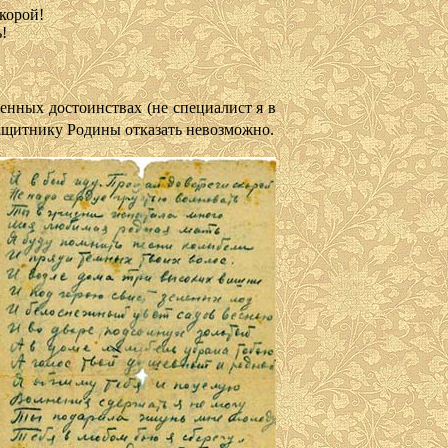
скорой!
!
ных достоинствах (не специалист я в
 защитнику Родины отказать невозможно.