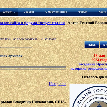
Галерея
Ссылки
С миру по нитке
Форум
Карта 
алов сайта и форума требует ссылки
| Автор Евгений Ворони
тель - не последователь" - У. Филлипс.
18 мая
йных архивах
2024 год
Заседание Ярос
историко-родословн
Осталось дней 
Назад >>>
Крылов Владимир Николаевич, США.