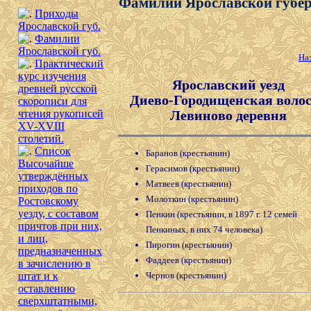
Фамилии Ярославской губе
Приходы
Ярославской губ.
Фамилии
Ярославской губ.
На
Практический
курс изучения
Ярославский уезд
древней русской
Диево-Городищенская воло
скорописи для
Левиново деревня
чтения рукописей
XV-XVIII
столетий.
Список
Баранов (крестьянин)
Высочайше
Герасимов (крестьянин)
утверждённых
Матвеев (крестьянин)
приходов по
Молоткин (крестьянин)
Ростовскому
уезду, с составом
Пенкин (крестьянин, в 1897 г. 12 семей
причтов при них,
Пенкиных, в них 74 человека)
и лиц,
Пирогин (крестьянин)
предназначенных
Фаддеев (крестьянин)
в зачислению в
Чернов (крестьянин)
штат и к
оставлению
сверхштатными,