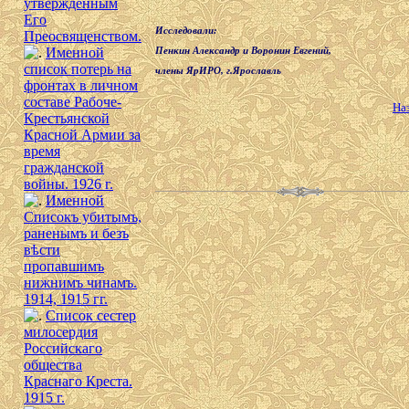
утверждённым
Его
Исследовали:
Преосвященством.
Именной
Пенкин Александр и Воронин Евгений,
список потерь на
члены ЯрИРО, г.Ярославль
фронтах в личном
составе Рабоче-
На
Крестьянской
Красной Армии за
время
гражданской
войны. 1926 г.
Именной
Списокъ убитымъ,
раненымъ и безъ
вѣсти
пропавшимъ
нижнимъ чинамъ.
1914, 1915 гг.
Список сестер
милосердия
Российскаго
общества
Краснаго Креста.
1915 г.