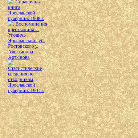
Справочная
книга
Ярославской
губернии. 1908 г.
Воспоминания
крестьянина с.
Угодичь
Ярославской губ.
Ростовского у.
Александра
Артынова
Cтатистические
сведения по
отходникам
Ярославской
губернии. 1901 г.