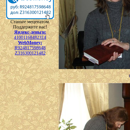
Станьте меценатом.
Поддержите нас!
Яндекс-деньги:
41001168482314
WebMoney:
R924817598648
Z316300121482