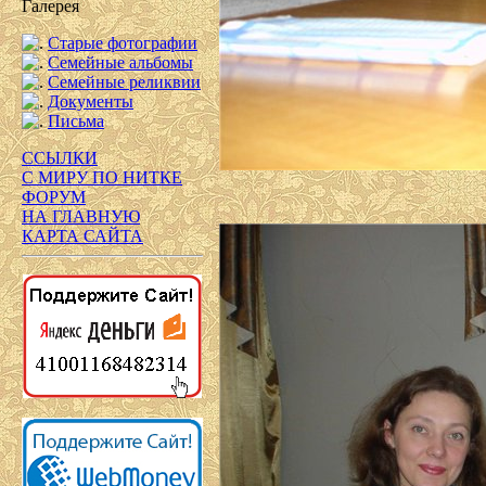
Галерея
Старые фотографии
Семейные альбомы
Семейные реликвии
Документы
Письма
ССЫЛКИ
С МИРУ ПО НИТКЕ
ФОРУМ
НА ГЛАВНУЮ
КАРТА САЙТА