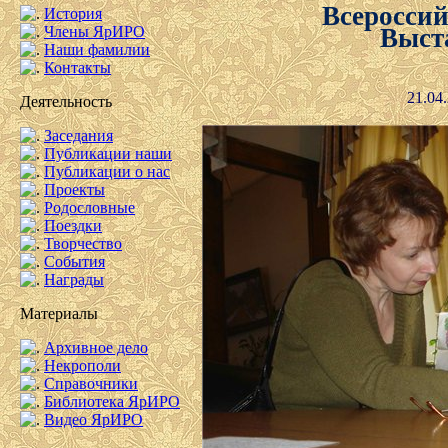
Всероссий
История
Члены ЯрИРО
Выст
Наши фамилии
Контакты
21.04
Деятельность
Заседания
Публикации наши
Публикации о нас
Проекты
Родословные
Поездки
Творчество
События
Награды
Материалы
Архивное дело
Некрополи
Справочники
Библиотека ЯрИРО
Видео ЯрИРО