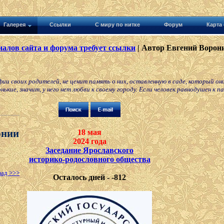
Галерея
Ссылки
С миру по нитке
Форум
Карта 
алов сайта и форума требует ссылки
| Автор Евгений Ворони
и своих родителей, не ценит память о них, оставленную в саде, который они
ькие, значит, у него нет любви к своему городу. Если человек равнодушен к 
рнии
18 мая
2024 года
Заседание Ярославского
историко-родословного общества
зад >>>
Осталось дней - -812