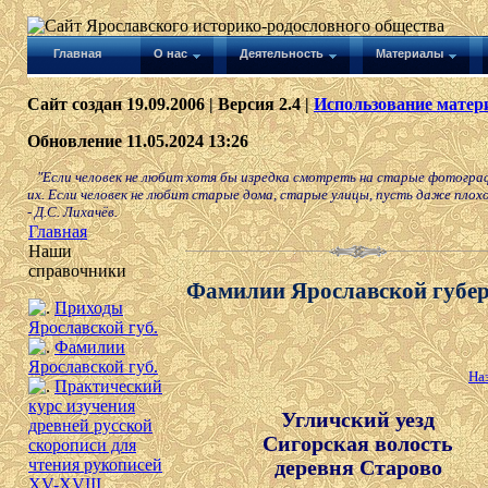
Главная
О нас
Деятельность
Материалы
Сайт создан 19.09.2006 | Версия 2.4 |
Использование матери
Обновление 11.05.2024 13:26
"Если человек не любит хотя бы изредка смотреть на старые фотографи
их. Если человек не любит старые дома, старые улицы, пусть даже плохон
- Д.С. Лихачёв.
Главная
Наши
справочники
Фамилии Ярославской губе
Приходы
Ярославской губ.
Фамилии
Ярославской губ.
На
Практический
курс изучения
Угличский уезд
древней русской
Сигорская волость
скорописи для
деревня Старово
чтения рукописей
XV-XVIII