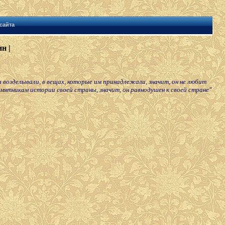
сайта
н |
 возделывали, в вещах, которые им принадлежали, значит, он не любит
памятникам истории своей страны, значит, он равнодушен к своей стране"