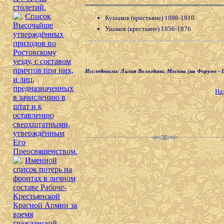
столетий.
Список
Кушаков (крестьяне) 1898-1910
Высочайше
Ушаков (крестьяне) 1856-1876
утверждённых
приходов по
Ростовскому
уезду, с составом
причтов при них,
Исследовали: Лилия Вологдина, Москва (на Форуме - Li
и лиц,
предназначенных
На
в зачислению в
штат и к
оставлению
сверхштатными,
утверждённым
Его
Преосвященством.
Именной
список потерь на
фронтах в личном
составе Рабоче-
Крестьянской
Красной Армии за
время
гражданской