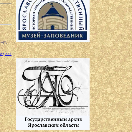
liya).
зад >>>