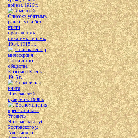
войны. 1926 г.
Именной
Списокъ убитымъ,
раненымъ и безъ
вѣсти
пропавшимъ
нижнимъ чинамъ.
1914, 1915 гг.
Список сестер
милосердия
Российскаго
общества
Краснаго Креста.
1915 г.
Справочная
книга
Ярославской
губернии. 1908 г.
Воспоминания
крестьянина с.
Угодичь
Ярославской губ.
Ростовского у.
Александра