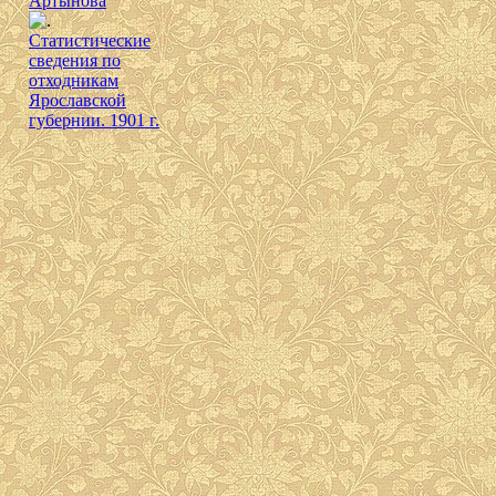
Артынова
Cтатистические
сведения по
отходникам
Ярославской
губернии. 1901 г.