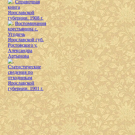
Справочная
книга
Ярославской
губернии. 1908 г.
Воспоминания
крестьянина с.
Угодичь
Ярославской губ.
Ростовского у.
Александра
Артынова
Cтатистические
сведения по
отходникам
Ярославской
губернии. 1901 г.