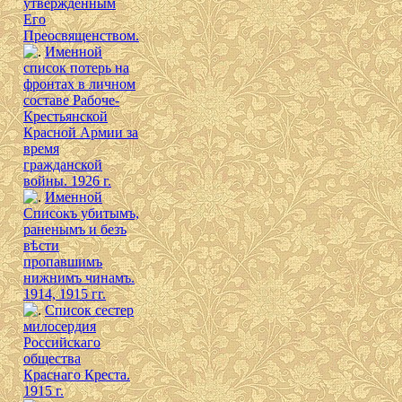
утверждённым
Его
Преосвященством.
Именной
список потерь на
фронтах в личном
составе Рабоче-
Крестьянской
Красной Армии за
время
гражданской
войны. 1926 г.
Именной
Списокъ убитымъ,
раненымъ и безъ
вѣсти
пропавшимъ
нижнимъ чинамъ.
1914, 1915 гг.
Список сестер
милосердия
Российскаго
общества
Краснаго Креста.
1915 г.