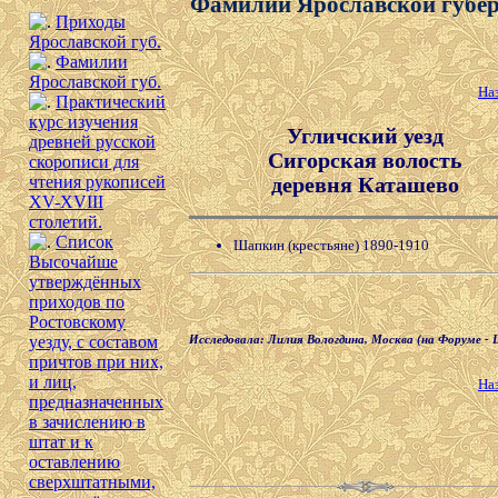
Фамилии Ярославской губе
Приходы
Ярославской губ.
Фамилии
Ярославской губ.
На
Практический
курс изучения
Угличский уезд
древней русской
Сигорская волость
скорописи для
деревня Каташево
чтения рукописей
XV-XVIII
столетий.
Список
Шапкин (крестьяне) 1890-1910
Высочайше
утверждённых
приходов по
Ростовскому
уезду, с составом
Исследовала: Лилия Вологдина, Москва (на Форуме - Li
причтов при них,
и лиц,
На
предназначенных
в зачислению в
штат и к
оставлению
сверхштатными,