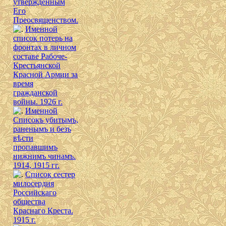
утверждённым
Его
Преосвященством.
Именной
список потерь на
фронтах в личном
составе Рабоче-
Крестьянской
Красной Армии за
время
гражданской
войны. 1926 г.
Именной
Списокъ убитымъ,
раненымъ и безъ
вѣсти
пропавшимъ
нижнимъ чинамъ.
1914, 1915 гг.
Список сестер
милосердия
Российскаго
общества
Краснаго Креста.
1915 г.