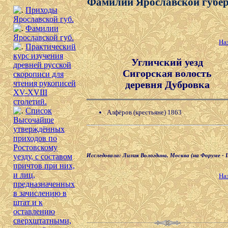
Фамилии Ярославской губе
Приходы
Ярославской губ.
Фамилии
Ярославской губ.
На
Практический
курс изучения
Угличский уезд
древней русской
Сигорская волость
скорописи для
деревня Дубровка
чтения рукописей
XV-XVIII
столетий.
Список
Алфёров (крестьяне) 1863
Высочайше
утверждённых
приходов по
Ростовскому
уезду, с составом
Исследовала: Лилия Вологдина, Москва (на Форуме - Li
причтов при них,
и лиц,
На
предназначенных
в зачислению в
штат и к
оставлению
сверхштатными,