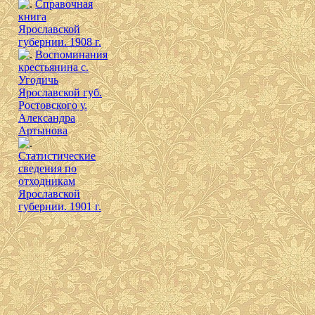
Справочная
книга
Ярославской
губернии. 1908 г.
Воспоминания
крестьянина с.
Угодичь
Ярославской губ.
Ростовского у.
Александра
Артынова
Cтатистические
сведения по
отходникам
Ярославской
губернии. 1901 г.