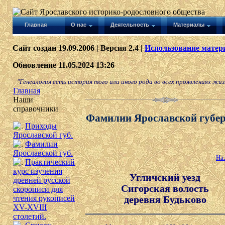
Главная
О нас
Деятельность
Материалы
Сайт создан 19.09.2006 | Версия 2.4 |
Использование матери
Обновление 11.05.2024 13:26
"Генеалогия есть история того или иного рода во всех проявлениях жизн
Главная
Наши
справочники
Фамилии Ярославской губе
Приходы
Ярославской губ.
Фамилии
Ярославской губ.
На
Практический
курс изучения
Угличский уезд
древней русской
Сигорская волость
скорописи для
деревня Будьково
чтения рукописей
XV-XVIII
столетий.