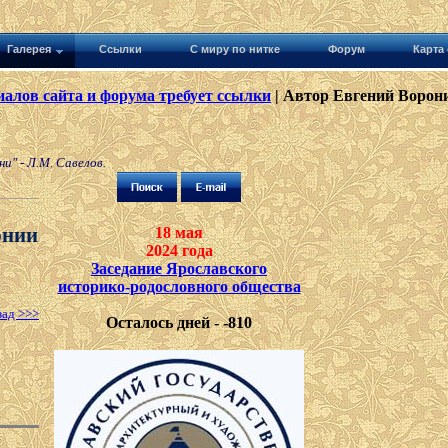
Галерея
Ссылки
С миру по нитке
Форум
Карта 
алов сайта и форума требует ссылки
| Автор Евгений Ворони
и" - Л.М. Савелов.
рнии
18 мая
2024 года
Заседание Ярославского
историко-родословного общества
зад >>>
Осталось дней - -810