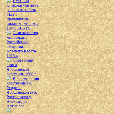
Именной
Списокъ убитымъ,
раненымъ и безъ
вѣсти
пропавшимъ
нижнимъ чинамъ.
1914, 1915 гг.
Список сестер
милосердия
Российскаго
общества
Краснаго Креста.
1915 г.
Справочная
книга
Ярославской
губернии. 1908 г.
Воспоминания
крестьянина с.
Угодичь
Ярославской губ.
Ростовского у.
Александра
Артынова