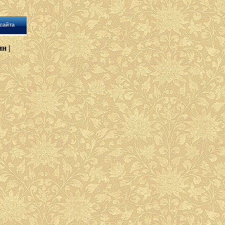
сайта
н |