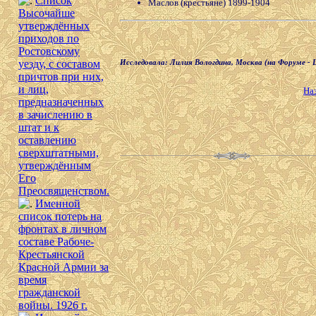
Список
Маслов (крестьяне) 1899-1904
Высочайше
утверждённых
приходов по
Ростовскому
уезду, с составом
Исследовала: Лилия Вологдина, Москва (на Форуме - Li
причтов при них,
и лиц,
На
предназначенных
в зачислению в
штат и к
оставлению
сверхштатными,
утверждённым
Его
Преосвященством.
Именной
список потерь на
фронтах в личном
составе Рабоче-
Крестьянской
Красной Армии за
время
гражданской
войны. 1926 г.