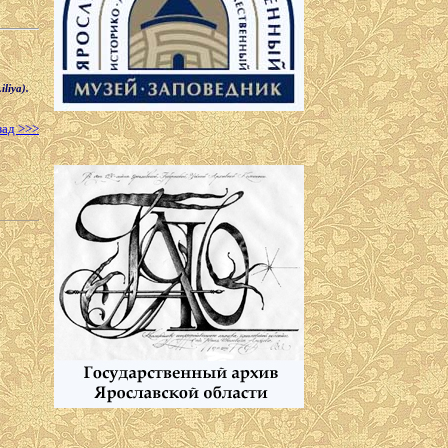
liya).
зад >>>