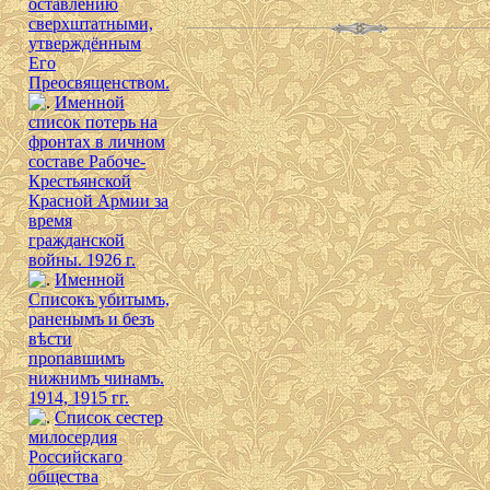
оставлению
сверхштатными,
утверждённым
Его
Преосвященством.
Именной
список потерь на
фронтах в личном
составе Рабоче-
Крестьянской
Красной Армии за
время
гражданской
войны. 1926 г.
Именной
Списокъ убитымъ,
раненымъ и безъ
вѣсти
пропавшимъ
нижнимъ чинамъ.
1914, 1915 гг.
Список сестер
милосердия
Российскаго
общества