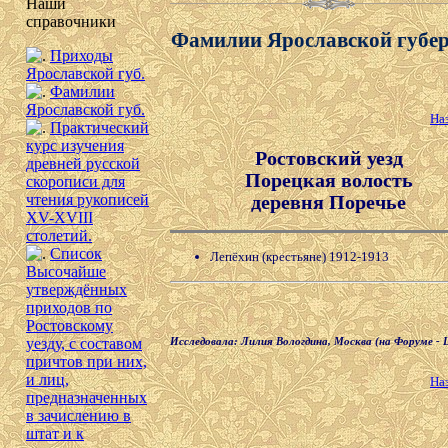
Наши
справочники
Фамилии Ярославской губе
Приходы
Ярославской губ.
Фамилии
Ярославской губ.
На
Практический
курс изучения
Ростовский уезд
древней русской
Порецкая волость
скорописи для
деревня Поречье
чтения рукописей
XV-XVIII
столетий.
Список
Лепёхин (крестьяне) 1912-1913
Высочайше
утверждённых
приходов по
Ростовскому
уезду, с составом
Исследовала: Лилия Вологдина, Москва (на Форуме - Li
причтов при них,
и лиц,
На
предназначенных
в зачислению в
штат и к