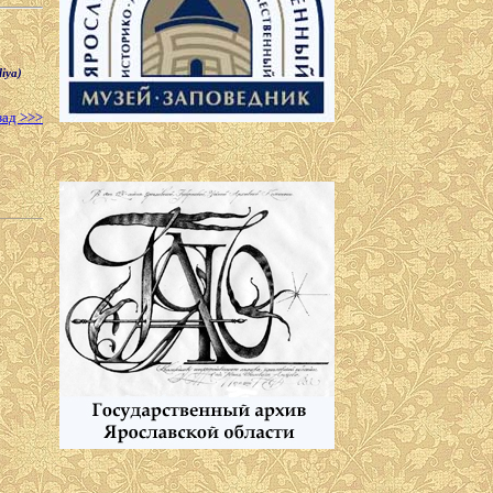
iya)
зад >>>