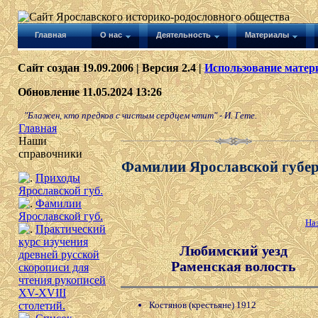
Главная
О нас
Деятельность
Материалы
Сайт создан 19.09.2006 | Версия 2.4 |
Использование матери
Обновление 11.05.2024 13:26
"Блажен, кто предков с чистым сердцем чтит" - И. Гете.
Главная
Наши
справочники
Фамилии Ярославской губе
Приходы
Ярославской губ.
Фамилии
Ярославской губ.
На
Практический
курс изучения
Любимский уезд
древней русской
Раменская волость
скорописи для
чтения рукописей
XV-XVIII
Костянов (крестьяне) 1912
столетий.