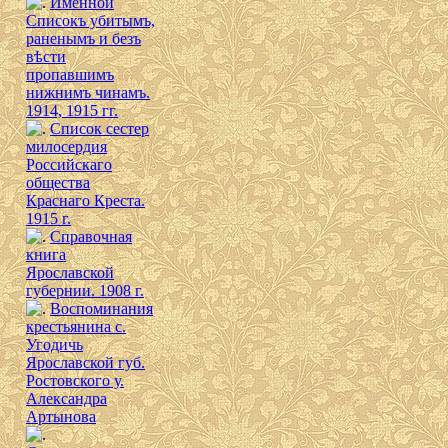
Именной
Списокъ убитымъ,
раненымъ и безъ
вѣсти
пропавшимъ
нижнимъ чинамъ.
1914, 1915 гг.
Список сестер
милосердия
Российскаго
общества
Краснаго Креста.
1915 г.
Справочная
книга
Ярославской
губернии. 1908 г.
Воспоминания
крестьянина с.
Угодичь
Ярославской губ.
Ростовского у.
Александра
Артынова