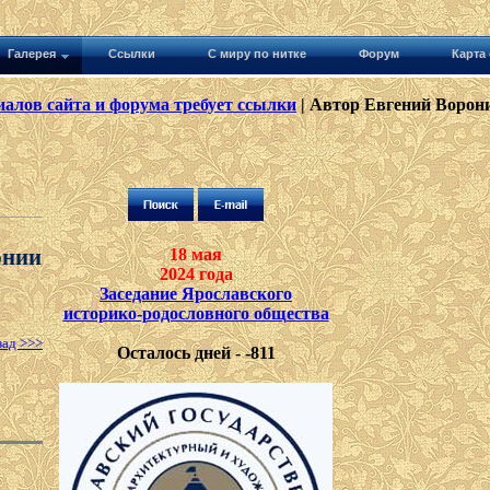
Галерея
Ссылки
С миру по нитке
Форум
Карта 
алов сайта и форума требует ссылки
| Автор Евгений Ворони
рнии
18 мая
2024 года
Заседание Ярославского
историко-родословного общества
зад >>>
Осталось дней - -811