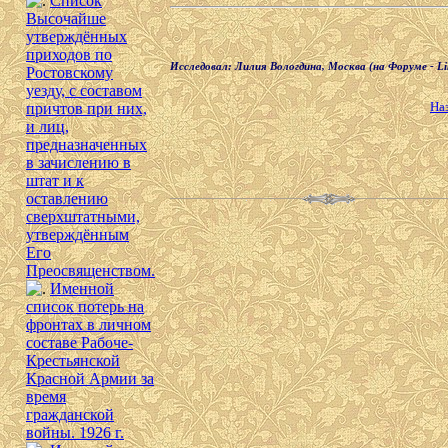
Список
Высочайше
утверждённых
приходов по
Исследовал: Лилия Вологдина, Москва (на Форуме - Lil
Ростовскому
уезду, с составом
На
причтов при них,
и лиц,
предназначенных
в зачислению в
штат и к
оставлению
сверхштатными,
утверждённым
Его
Преосвященством.
Именной
список потерь на
фронтах в личном
составе Рабоче-
Крестьянской
Красной Армии за
время
гражданской
войны. 1926 г.