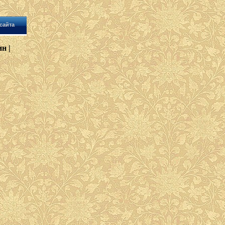
сайта
н |